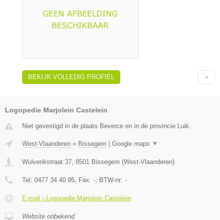
BEKIJK VOLLEDIG PROFIEL
Logopedie Marjolein Castelein
Niet gevestigd in de plaats Beverce en in de provincie Luik.
West-Vlaanderen
»
Bissegem
|
Google maps
▼
Wulverikstraat 37
,
8501
Bissegem
(
West-Vlaanderen
)
Tel:
0477 34 40 95
, Fax:
-
, BTW-nr:
-
E-mail › Logopedie Marjolein Castelein
Website onbekend