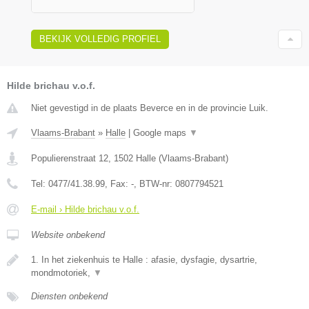
BEKIJK VOLLEDIG PROFIEL
Hilde brichau v.o.f.
Niet gevestigd in de plaats Beverce en in de provincie Luik.
Vlaams-Brabant
»
Halle
|
Google maps
▼
Populierenstraat 12
,
1502
Halle
(
Vlaams-Brabant
)
Tel:
0477/41.38.99
, Fax:
-
, BTW-nr:
0807794521
E-mail › Hilde brichau v.o.f.
Website onbekend
1. In het ziekenhuis te Halle : afasie, dysfagie, dysartrie,
mondmotoriek,
▼
Diensten onbekend