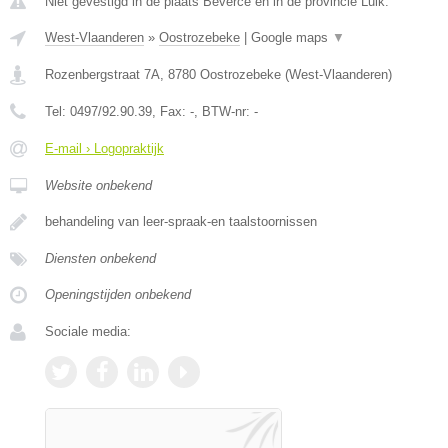
Niet gevestigd in de plaats Beverce en in de provincie Luik.
West-Vlaanderen
»
Oostrozebeke
|
Google maps
▼
Rozenbergstraat 7A
,
8780
Oostrozebeke
(
West-Vlaanderen
)
Tel:
0497/92.90.39
, Fax:
-
, BTW-nr:
-
E-mail › Logopraktijk
Website onbekend
behandeling van leer-spraak-en taalstoornissen
Diensten onbekend
Openingstijden onbekend
Sociale media: