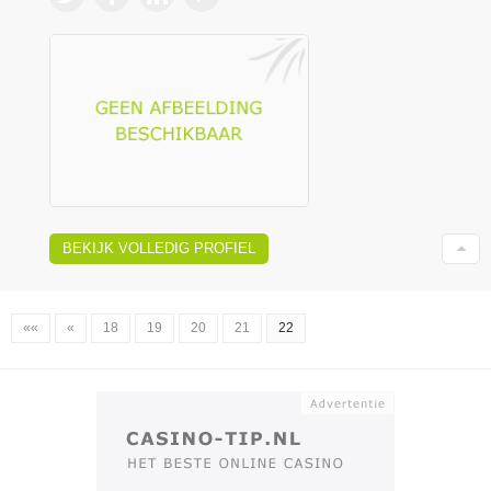
BEKIJK VOLLEDIG PROFIEL
««
«
18
19
20
21
22