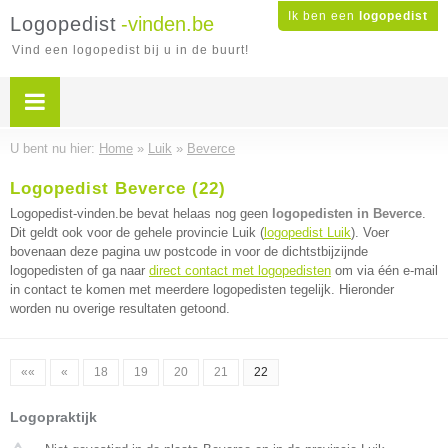
Ik ben een
logopedist
Logopedist
-vinden.be
Vind een logopedist bij u in de buurt!
U bent nu hier:
Home
»
Luik
»
Beverce
Logopedist Beverce (22)
Logopedist-vinden.be bevat helaas nog geen
logopedisten in Beverce
.
Dit geldt ook voor de gehele provincie Luik (
logopedist Luik
). Voer
bovenaan deze pagina uw postcode in voor de dichtstbijzijnde
logopedisten of ga naar
direct contact met logopedisten
om via één e-mail
in contact te komen met meerdere logopedisten tegelijk. Hieronder
worden nu overige resultaten getoond.
««
«
18
19
20
21
22
Logopraktijk