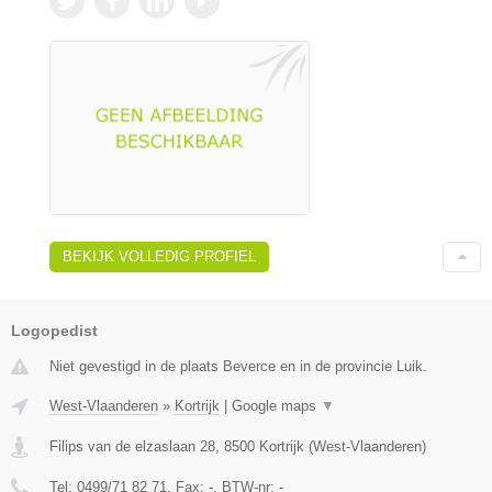
BEKIJK VOLLEDIG PROFIEL
Logopedist
Niet gevestigd in de plaats Beverce en in de provincie Luik.
West-Vlaanderen
»
Kortrijk
|
Google maps
▼
Filips van de elzaslaan 28
,
8500
Kortrijk
(
West-Vlaanderen
)
Tel:
0499/71 82 71
, Fax:
-
, BTW-nr:
-