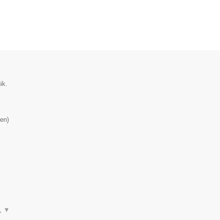
ik.
en
)
n,
▼