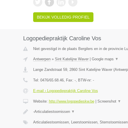
BEKIJK VOLLEDIG PROFIEL
Logopediepraktijk Caroline Vos
Niet gevestigd in de plaats Bergilers en in de provincie Lu
Antwerpen
»
Sint Katelijne Waver
|
Google maps
▼
Lange Zandstraat 59
,
2860
Sint Katelijne Waver
(
Antwerp
Tel:
0476/65.68.46
, Fax:
-
, BTW-nr:
-
E-mail › Logopediepraktijk Caroline Vos
Website:
http://www.logopedieskw.be
|
Screenshot
▼
-Articulatiestoornissen
▼
Articulatiestoornissen, Leerstoornissen, Stemstoornisse