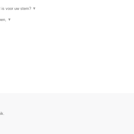
d is voor uw stem?
▼
enen,
▼
ik.