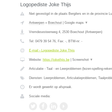
Logopediste Joke Thijs
Niet gevestigd in de plaats Bergilers en in de provincie Lu
Antwerpen
»
Boechout
|
Google maps
▼
Vremdesesteenweg 4
,
2530
Boechout
(
Antwerpen
)
Tel:
0479 39 54 76
, Fax:
-
, BTW-nr:
-
E-mail › Logopediste Joke Thijs
Website:
https://jokethijs.be
|
Screenshot
▼
Articulatie - Taal - en Leerproblemen (lezen-spelling-reke
Diensten: Leerproblemen, Articulatieproblemen, Taalprob
Er wordt gewerkt op afspraak.
Sociale media: