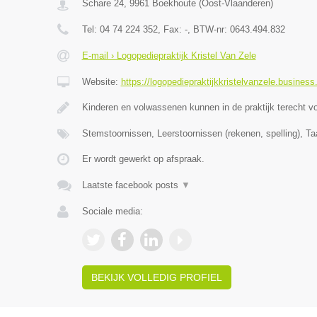
Schare 24
,
9961
Boekhoute
(
Oost-Vlaanderen
)
Tel:
04 74 224 352
, Fax:
-
, BTW-nr:
0643.494.832
E-mail › Logopediepraktijk Kristel Van Zele
Website:
https://logopediepraktijkkristelvanzele.business.
Kinderen en volwassenen kunnen in de praktijk terecht v
Stemstoornissen, Leerstoornissen (rekenen, spelling), Ta
Er wordt gewerkt op afspraak.
Laatste facebook posts
▼
Sociale media:
BEKIJK VOLLEDIG PROFIEL