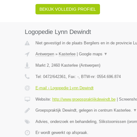
BEKIJK VOLLEDIG PROFIEL
Logopedie Lynn Dewindt
Niet gevestigd in de plaats Bergilers en in de provincie Lu
Antwerpen
»
Kasterlee
|
Google maps
▼
Markt 2
,
2460
Kasterlee
(
Antwerpen
)
Tel:
0472/642361
, Fax:
-
, BTW-nr:
0554.696.874
E-mail › Logopedie Lynn Dewindt
Website:
http://www.groepspraktijkdewindt.be
|
Screensh
Groepspraktijk Dewindt, gelegen in centrum Kasterlee.
▼
Advies, onderzoek en behandeling, Slikstoornissen (oro
Er wordt gewerkt op afspraak.