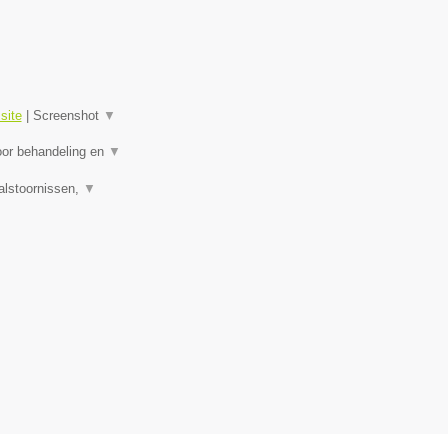
site
|
Screenshot
▼
oor behandeling en
▼
alstoornissen,
▼