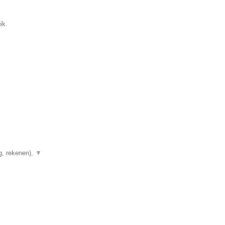
ik.
g, rekenen),
▼