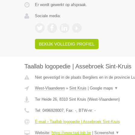
Er wordt gewerkt op afspraak.
Sociale media:
BEKIJK VOLLEDIG PROFIEL
Taallab logopedie | Assebroek Sint-Kruis
Niet gevestigd in de plaats Bergilers en in de provincie Lu
West-Vlaanderen
»
Sint Kruis
|
Google maps
▼
Ter Heide 26
,
8310
Sint Kruis
(
West-Vlaanderen
)
Tel:
0496928007
, Fax:
-
, BTW-nr:
-
E-mail › Taallab logopedie | Assebroek Sint-Kruis
Website:
https://www.taal-lab.be
|
Screenshot
▼