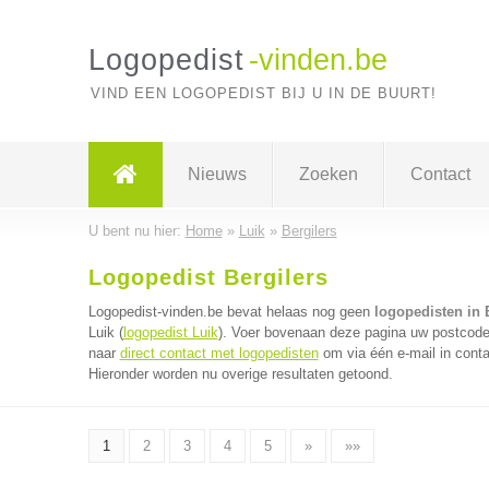
Logopedist
-vinden.be
VIND EEN LOGOPEDIST BIJ U IN DE BUURT!
Nieuws
Zoeken
Contact
U bent nu hier:
Home
»
Luik
»
Bergilers
Logopedist Bergilers
Logopedist-vinden.be bevat helaas nog geen
logopedisten in 
Luik (
logopedist Luik
). Voer bovenaan deze pagina uw postcode i
naar
direct contact met logopedisten
om via één e-mail in conta
Hieronder worden nu overige resultaten getoond.
1
2
3
4
5
»
»»