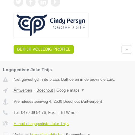
BEKIJK VOLLEDIG PROFIEL
Logopediste Joke Thijs
Niet gevestigd in de plaats Battice en in de provincie Luik.
Antwerpen
»
Boechout
|
Google maps
▼
Vremdesesteenweg 4
,
2530
Boechout
(
Antwerpen
)
Tel:
0479 39 54 76
, Fax:
-
, BTW-nr:
-
E-mail › Logopediste Joke Thijs
Website:
https://jokethijs.be
|
Screenshot
▼