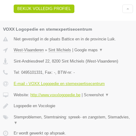
BEKIJK VOLLEDIG PROFIEL
VOXX Logopedie en stemexpertisecentrum
Niet gevestigd in de plaats Battice en in de provincie Luik.
West-Vlaanderen
»
Sint Michiels
|
Google maps
▼
Sint-Andriesdreef 22
,
8200
Sint Michiels
(
West-Vlaanderen
)
Tel:
0495101331
, Fax:
-
, BTW-nr:
-
E-mail › VOXX Logopedie en stemexpertisecentrum
Website:
http://www.voxxlogopedie.be
|
Screenshot
▼
Logopedie en Vocologie
Stemproblemen, Stemtraining: spreek- en zangstem, Stemadvies,
▼
Er wordt gewerkt op afspraak.