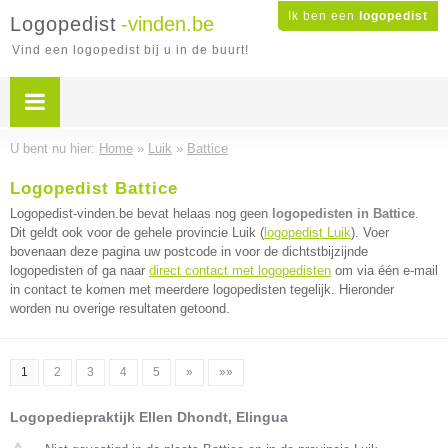
Ik ben een
logopedist
Logopedist
-vinden.be
Vind een logopedist bij u in de buurt!
U bent nu hier:
Home
»
Luik
»
Battice
Logopedist Battice
Logopedist-vinden.be bevat helaas nog geen
logopedisten in Battice
.
Dit geldt ook voor de gehele provincie Luik (
logopedist Luik
). Voer
bovenaan deze pagina uw postcode in voor de dichtstbijzijnde
logopedisten of ga naar
direct contact met logopedisten
om via één e-mail
in contact te komen met meerdere logopedisten tegelijk. Hieronder
worden nu overige resultaten getoond.
1
2
3
4
5
»
»»
Logopediepraktijk Ellen Dhondt, Elingua