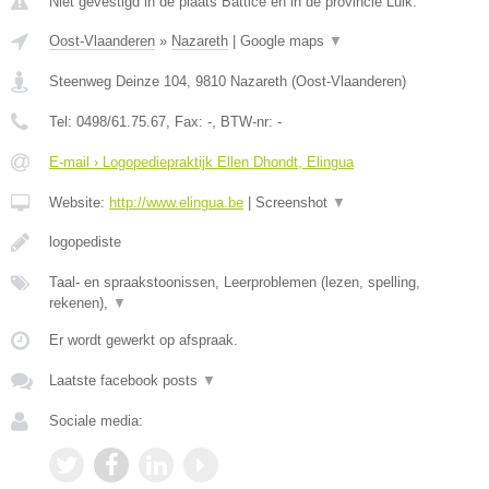
Niet gevestigd in de plaats Battice en in de provincie Luik.
Oost-Vlaanderen
»
Nazareth
|
Google maps
▼
Steenweg Deinze 104
,
9810
Nazareth
(
Oost-Vlaanderen
)
Tel:
0498/61.75.67
, Fax:
-
, BTW-nr:
-
E-mail › Logopediepraktijk Ellen Dhondt, Elingua
Website:
http://www.elingua.be
|
Screenshot
▼
logopediste
Taal- en spraakstoonissen, Leerproblemen (lezen, spelling,
rekenen),
▼
Er wordt gewerkt op afspraak.
Laatste facebook posts
▼
Sociale media: