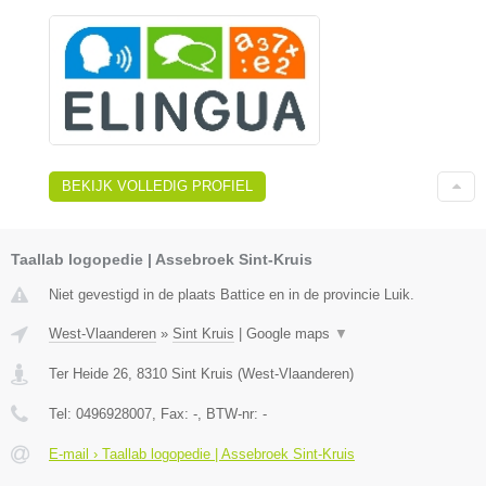
BEKIJK VOLLEDIG PROFIEL
Taallab logopedie | Assebroek Sint-Kruis
Niet gevestigd in de plaats Battice en in de provincie Luik.
West-Vlaanderen
»
Sint Kruis
|
Google maps
▼
Ter Heide 26
,
8310
Sint Kruis
(
West-Vlaanderen
)
Tel:
0496928007
, Fax:
-
, BTW-nr:
-
E-mail › Taallab logopedie | Assebroek Sint-Kruis