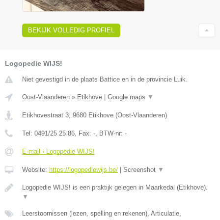
BEKIJK VOLLEDIG PROFIEL
Logopedie WIJS!
Niet gevestigd in de plaats Battice en in de provincie Luik.
Oost-Vlaanderen
»
Etikhove
|
Google maps
▼
Etikhovestraat 3
,
9680
Etikhove
(
Oost-Vlaanderen
)
Tel:
0491/25 25 86
, Fax:
-
, BTW-nr:
-
E-mail › Logopedie WIJS!
Website:
https://logopediewijs.be/
|
Screenshot
▼
Logopedie WIJS! is een praktijk gelegen in Maarkedal (Etikhove).
▼
Leerstoornissen (lezen, spelling en rekenen), Articulatie,