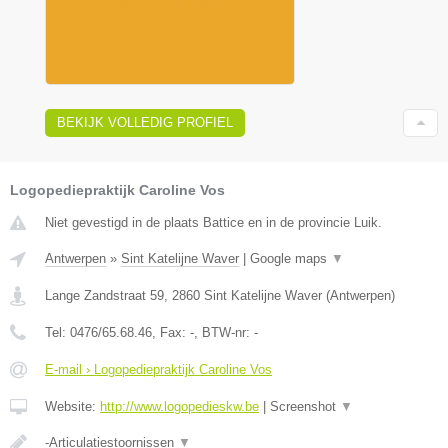
BEKIJK VOLLEDIG PROFIEL
Logopediepraktijk Caroline Vos
Niet gevestigd in de plaats Battice en in de provincie Luik.
Antwerpen
»
Sint Katelijne Waver
|
Google maps
▼
Lange Zandstraat 59
,
2860
Sint Katelijne Waver
(
Antwerpen
)
Tel:
0476/65.68.46
, Fax:
-
, BTW-nr:
-
E-mail › Logopediepraktijk Caroline Vos
Website:
http://www.logopedieskw.be
|
Screenshot
▼
-Articulatiestoornissen
▼