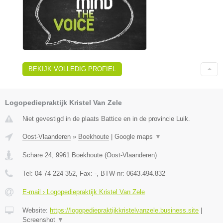
BEKIJK VOLLEDIG PROFIEL
Logopediepraktijk Kristel Van Zele
Niet gevestigd in de plaats Battice en in de provincie Luik.
Oost-Vlaanderen
»
Boekhoute
|
Google maps
▼
Schare 24
,
9961
Boekhoute
(
Oost-Vlaanderen
)
Tel:
04 74 224 352
, Fax:
-
, BTW-nr:
0643.494.832
E-mail › Logopediepraktijk Kristel Van Zele
Website:
https://logopediepraktijkkristelvanzele.business.site
|
Screenshot
▼