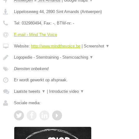
Antwerpen
»
Sint Amands
|
Google maps
▼
Lippeloseweg 44
,
2890
Sint Amands
(
Antwerpen
)
Tel:
032980494
, Fax:
-
, BTW-nr:
-
E-mail › Mind The Voice
Website:
http://www.mindthevoice.be
|
Screenshot
▼
Logopedie - Stemtraining - Stemcoaching
▼
Diensten onbekend
Er wordt gewerkt op afspraak.
Laatste tweets
▼
|
Introductie video
▼
Sociale media: