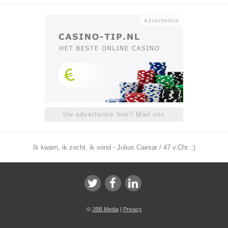
Uw advertentie hier? Mail ons
Ik kwam, ik zocht, ik vond - Julius Caesar / 47 v.Chr. ;)
©
JBB Media
|
Privacy