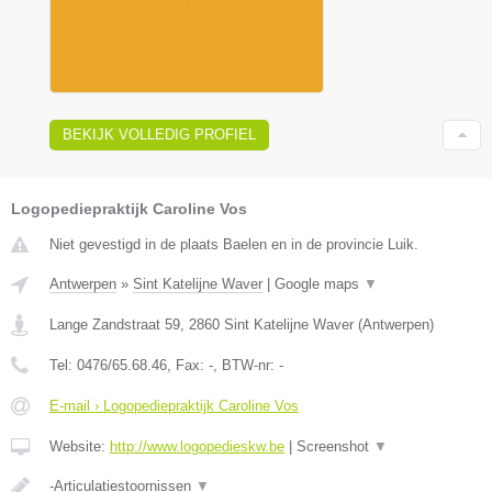
BEKIJK VOLLEDIG PROFIEL
Logopediepraktijk Caroline Vos
Niet gevestigd in de plaats Baelen en in de provincie Luik.
Antwerpen
»
Sint Katelijne Waver
|
Google maps
▼
Lange Zandstraat 59
,
2860
Sint Katelijne Waver
(
Antwerpen
)
Tel:
0476/65.68.46
, Fax:
-
, BTW-nr:
-
E-mail › Logopediepraktijk Caroline Vos
Website:
http://www.logopedieskw.be
|
Screenshot
▼
-Articulatiestoornissen
▼