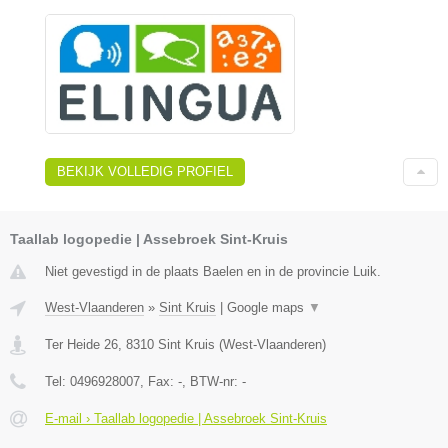
BEKIJK VOLLEDIG PROFIEL
Taallab logopedie | Assebroek Sint-Kruis
Niet gevestigd in de plaats Baelen en in de provincie Luik.
West-Vlaanderen
»
Sint Kruis
|
Google maps
▼
Ter Heide 26
,
8310
Sint Kruis
(
West-Vlaanderen
)
Tel:
0496928007
, Fax:
-
, BTW-nr:
-
E-mail › Taallab logopedie | Assebroek Sint-Kruis