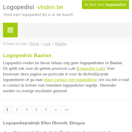
Ik ben een
logopedist
Logopedist
-vinden.be
Vind een logopedist bij u in de buurt!
U bent nu hier:
Home
»
Luik
»
Baelen
Logopedist Baelen
Logopedist-vinden.be bevat helaas nog geen
logopedisten in Baelen
.
Dit geldt ook voor de gehele provincie Luik (
logopedist Luik
). Voer
bovenaan deze pagina uw postcode in voor de dichtstbijzijnde
logopedisten of ga naar
direct contact met logopedisten
om via één e-mail
in contact te komen met meerdere logopedisten tegelijk. Hieronder
worden nu overige resultaten getoond.
1
2
3
4
5
»
»»
Logopediepraktijk Ellen Dhondt, Elingua