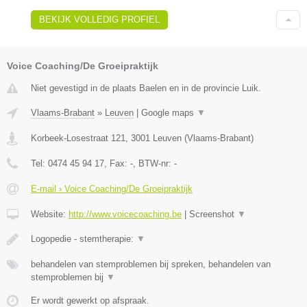
BEKIJK VOLLEDIG PROFIEL
Voice Coaching/De Groeipraktijk
Niet gevestigd in de plaats Baelen en in de provincie Luik.
Vlaams-Brabant
»
Leuven
|
Google maps
▼
Korbeek-Losestraat 121
,
3001
Leuven
(
Vlaams-Brabant
)
Tel:
0474 45 94 17
, Fax:
-
, BTW-nr:
-
E-mail › Voice Coaching/De Groeipraktijk
Website:
http://www.voicecoaching.be
|
Screenshot
▼
Logopedie - stemtherapie:
▼
behandelen van stemproblemen bij spreken, behandelen van
stemproblemen bij
▼
Er wordt gewerkt op afspraak.