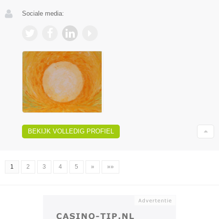
Sociale media:
BEKIJK VOLLEDIG PROFIEL
1
2
3
4
5
»
»»