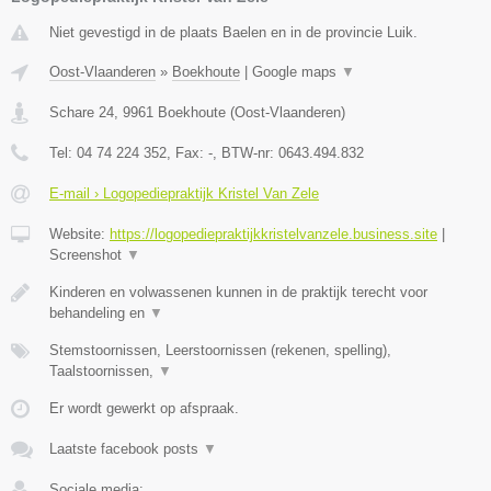
Niet gevestigd in de plaats Baelen en in de provincie Luik.
Oost-Vlaanderen
»
Boekhoute
|
Google maps
▼
Schare 24
,
9961
Boekhoute
(
Oost-Vlaanderen
)
Tel:
04 74 224 352
, Fax:
-
, BTW-nr:
0643.494.832
E-mail › Logopediepraktijk Kristel Van Zele
Website:
https://logopediepraktijkkristelvanzele.business.site
|
Screenshot
▼
Kinderen en volwassenen kunnen in de praktijk terecht voor
behandeling en
▼
Stemstoornissen, Leerstoornissen (rekenen, spelling),
Taalstoornissen,
▼
Er wordt gewerkt op afspraak.
Laatste facebook posts
▼
Sociale media: