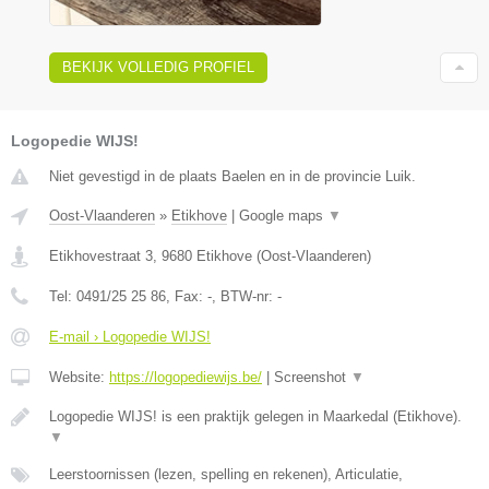
BEKIJK VOLLEDIG PROFIEL
Logopedie WIJS!
Niet gevestigd in de plaats Baelen en in de provincie Luik.
Oost-Vlaanderen
»
Etikhove
|
Google maps
▼
Etikhovestraat 3
,
9680
Etikhove
(
Oost-Vlaanderen
)
Tel:
0491/25 25 86
, Fax:
-
, BTW-nr:
-
E-mail › Logopedie WIJS!
Website:
https://logopediewijs.be/
|
Screenshot
▼
Logopedie WIJS! is een praktijk gelegen in Maarkedal (Etikhove).
▼
Leerstoornissen (lezen, spelling en rekenen), Articulatie,