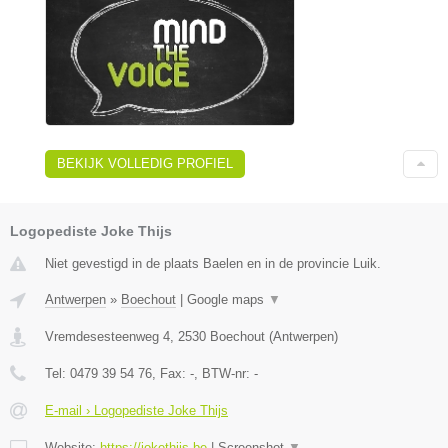
BEKIJK VOLLEDIG PROFIEL
Logopediste Joke Thijs
Niet gevestigd in de plaats Baelen en in de provincie Luik.
Antwerpen
»
Boechout
|
Google maps
▼
Vremdesesteenweg 4
,
2530
Boechout
(
Antwerpen
)
Tel:
0479 39 54 76
, Fax:
-
, BTW-nr:
-
E-mail › Logopediste Joke Thijs
Website:
https://jokethijs.be
|
Screenshot
▼