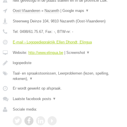
Niet gevestigd in de plaats Baelen en in de provincie Luik.
Oost-Vlaanderen
»
Nazareth
|
Google maps
▼
Steenweg Deinze 104
,
9810
Nazareth
(
Oost-Vlaanderen
)
Tel:
0498/61.75.67
, Fax:
-
, BTW-nr:
-
E-mail › Logopediepraktijk Ellen Dhondt, Elingua
Website:
http://www.elingua.be
|
Screenshot
▼
logopediste
Taal- en spraakstoonissen, Leerproblemen (lezen, spelling,
rekenen),
▼
Er wordt gewerkt op afspraak.
Laatste facebook posts
▼
Sociale media: