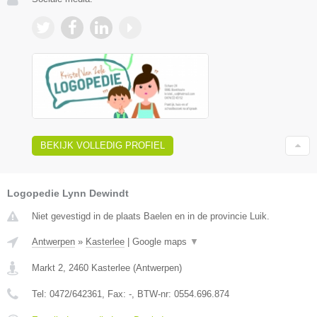
BEKIJK VOLLEDIG PROFIEL
Logopedie Lynn Dewindt
Niet gevestigd in de plaats Baelen en in de provincie Luik.
Antwerpen
»
Kasterlee
|
Google maps
▼
Markt 2
,
2460
Kasterlee
(
Antwerpen
)
Tel:
0472/642361
, Fax:
-
, BTW-nr:
0554.696.874