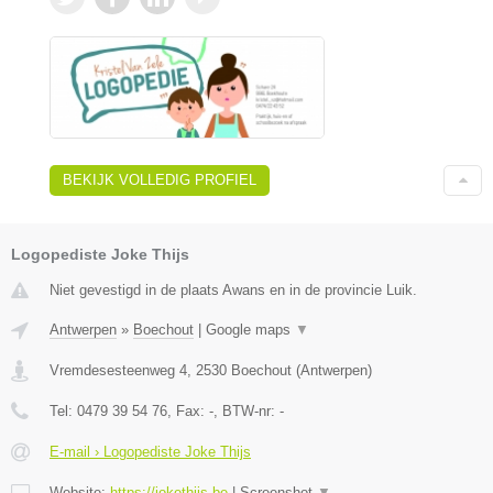
BEKIJK VOLLEDIG PROFIEL
Logopediste Joke Thijs
Niet gevestigd in de plaats Awans en in de provincie Luik.
Antwerpen
»
Boechout
|
Google maps
▼
Vremdesesteenweg 4
,
2530
Boechout
(
Antwerpen
)
Tel:
0479 39 54 76
, Fax:
-
, BTW-nr:
-
E-mail › Logopediste Joke Thijs
Website:
https://jokethijs.be
|
Screenshot
▼