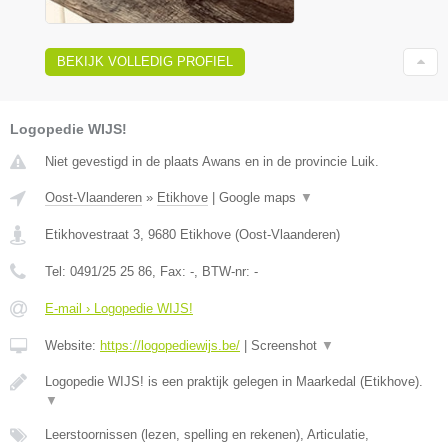
BEKIJK VOLLEDIG PROFIEL
Logopedie WIJS!
Niet gevestigd in de plaats Awans en in de provincie Luik.
Oost-Vlaanderen
»
Etikhove
|
Google maps
▼
Etikhovestraat 3
,
9680
Etikhove
(
Oost-Vlaanderen
)
Tel:
0491/25 25 86
, Fax:
-
, BTW-nr:
-
E-mail › Logopedie WIJS!
Website:
https://logopediewijs.be/
|
Screenshot
▼
Logopedie WIJS! is een praktijk gelegen in Maarkedal (Etikhove).
▼
Leerstoornissen (lezen, spelling en rekenen), Articulatie,