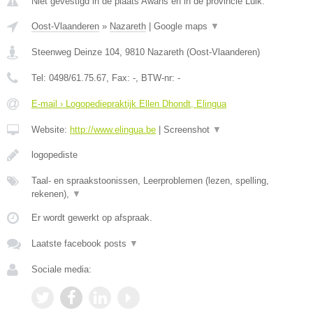
Niet gevestigd in de plaats Awans en in de provincie Luik.
Oost-Vlaanderen
»
Nazareth
|
Google maps
▼
Steenweg Deinze 104
,
9810
Nazareth
(
Oost-Vlaanderen
)
Tel:
0498/61.75.67
, Fax:
-
, BTW-nr:
-
E-mail › Logopediepraktijk Ellen Dhondt, Elingua
Website:
http://www.elingua.be
|
Screenshot
▼
logopediste
Taal- en spraakstoonissen, Leerproblemen (lezen, spelling,
rekenen),
▼
Er wordt gewerkt op afspraak.
Laatste facebook posts
▼
Sociale media: