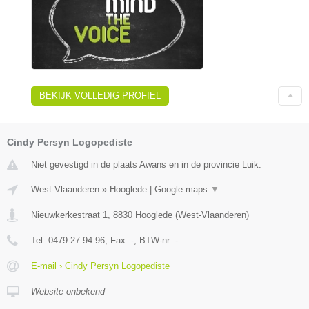
BEKIJK VOLLEDIG PROFIEL
Cindy Persyn Logopediste
Niet gevestigd in de plaats Awans en in de provincie Luik.
West-Vlaanderen
»
Hooglede
|
Google maps
▼
Nieuwkerkestraat 1
,
8830
Hooglede
(
West-Vlaanderen
)
Tel:
0479 27 94 96
, Fax:
-
, BTW-nr:
-
E-mail › Cindy Persyn Logopediste
Website onbekend