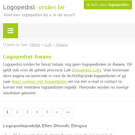
Ik ben een
logopedist
Logopedist
-vinden.be
Vind een logopedist bij u in de buurt!
U bent nu hier:
Home
»
Luik
»
Awans
Logopedist Awans
Logopedist-vinden.be bevat helaas nog geen
logopedisten in Awans
. Dit
geldt ook voor de gehele provincie Luik (
logopedist Luik
). Voer bovenaan
deze pagina uw postcode in voor de dichtstbijzijnde logopedisten of ga
naar
direct contact met logopedisten
om via één e-mail in contact te
komen met meerdere logopedisten tegelijk. Hieronder worden nu overige
resultaten getoond.
1
2
3
4
5
»
»»
Logopediepraktijk Ellen Dhondt, Elingua