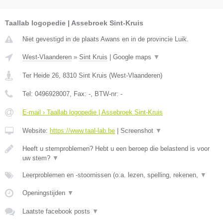
Taallab logopedie | Assebroek Sint-Kruis
Niet gevestigd in de plaats Awans en in de provincie Luik.
West-Vlaanderen
»
Sint Kruis
|
Google maps
▼
Ter Heide 26
,
8310
Sint Kruis
(
West-Vlaanderen
)
Tel:
0496928007
, Fax:
-
, BTW-nr:
-
E-mail › Taallab logopedie | Assebroek Sint-Kruis
Website:
https://www.taal-lab.be
|
Screenshot
▼
Heeft u stemproblemen? Hebt u een beroep die belastend is voor
uw stem?
▼
Leerproblemen en -stoornissen (o.a. lezen, spelling, rekenen,
▼
Openingstijden
▼
Laatste facebook posts
▼