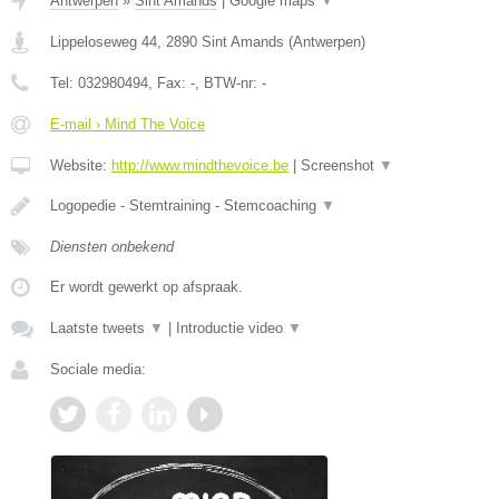
Antwerpen
»
Sint Amands
|
Google maps
▼
Lippeloseweg 44
,
2890
Sint Amands
(
Antwerpen
)
Tel:
032980494
, Fax:
-
, BTW-nr:
-
E-mail › Mind The Voice
Website:
http://www.mindthevoice.be
|
Screenshot
▼
Logopedie - Stemtraining - Stemcoaching
▼
Diensten onbekend
Er wordt gewerkt op afspraak.
Laatste tweets
▼
|
Introductie video
▼
Sociale media: