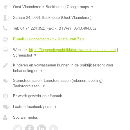
Oost-Vlaanderen
»
Boekhoute
|
Google maps
▼
Schare 24
,
9961
Boekhoute
(
Oost-Vlaanderen
)
Tel:
04 74 224 352
, Fax:
-
, BTW-nr:
0643.494.832
E-mail › Logopediepraktijk Kristel Van Zele
Website:
https://logopediepraktijkkristelvanzele.business.site
|
Screenshot
▼
Kinderen en volwassenen kunnen in de praktijk terecht voor
behandeling en
▼
Stemstoornissen, Leerstoornissen (rekenen, spelling),
Taalstoornissen,
▼
Er wordt gewerkt op afspraak.
Laatste facebook posts
▼
Sociale media: