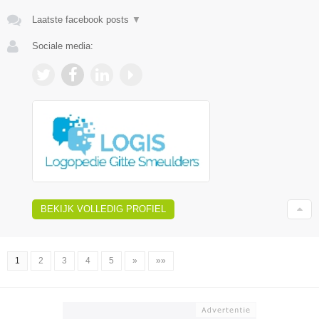
Laatste facebook posts
▼
Sociale media:
BEKIJK VOLLEDIG PROFIEL
1
2
3
4
5
»
»»