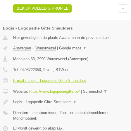
BEKIJK VOLLEDIG PROFIEL
Logis - Logopedie Gitte Smeulders
Niet gevestigd in de plaats Awans en in de provincie Luik.
Antwerpen
»
Wuustwezel
|
Google maps
▼
Marialaan 63
,
2990
Wuustwezel
(
Antwerpen
)
Tel:
0493722350
, Fax:
-
, BTW-nr:
-
E-mail › Logis - Logopedie Gitte Smeulders
Website:
https://www.logopediegitte.be/
|
Screenshot
▼
Logis - Logopedie Gitte Smeulders
▼
Diensten: Leerstoornissen, Taal - en articulatieproblemen,
Mondmotoriek
Er wordt gewerkt op afspraak.