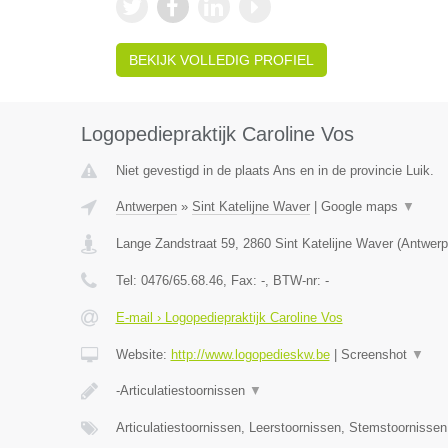
BEKIJK VOLLEDIG PROFIEL
Logopediepraktijk Caroline Vos
Niet gevestigd in de plaats Ans en in de provincie Luik.
Antwerpen
»
Sint Katelijne Waver
|
Google maps
▼
Lange Zandstraat 59
,
2860
Sint Katelijne Waver
(
Antwerp
Tel:
0476/65.68.46
, Fax:
-
, BTW-nr:
-
E-mail › Logopediepraktijk Caroline Vos
Website:
http://www.logopedieskw.be
|
Screenshot
▼
-Articulatiestoornissen
▼
Articulatiestoornissen, Leerstoornissen, Stemstoornisse