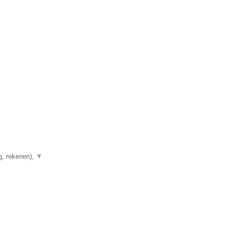
g, rekenen),
▼