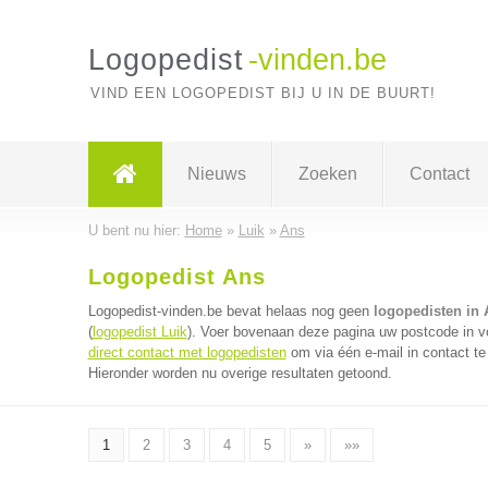
Logopedist
-vinden.be
VIND EEN LOGOPEDIST BIJ U IN DE BUURT!
Nieuws
Zoeken
Contact
U bent nu hier:
Home
»
Luik
»
Ans
Logopedist Ans
Logopedist-vinden.be bevat helaas nog geen
logopedisten in 
(
logopedist Luik
). Voer bovenaan deze pagina uw postcode in voo
direct contact met logopedisten
om via één e-mail in contact te
Hieronder worden nu overige resultaten getoond.
1
2
3
4
5
»
»»