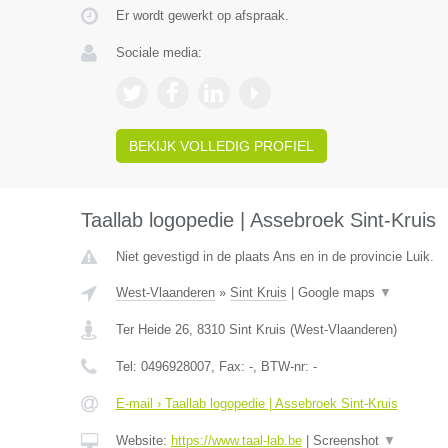
Er wordt gewerkt op afspraak.
Sociale media:
BEKIJK VOLLEDIG PROFIEL
Taallab logopedie | Assebroek Sint-Kruis
Niet gevestigd in de plaats Ans en in de provincie Luik.
West-Vlaanderen
»
Sint Kruis
|
Google maps
▼
Ter Heide 26
,
8310
Sint Kruis
(
West-Vlaanderen
)
Tel:
0496928007
, Fax:
-
, BTW-nr:
-
E-mail › Taallab logopedie | Assebroek Sint-Kruis
Website:
https://www.taal-lab.be
|
Screenshot
▼