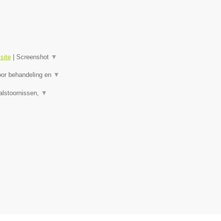
site
|
Screenshot
▼
oor behandeling en
▼
alstoornissen,
▼