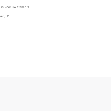
d is voor uw stem?
▼
enen,
▼