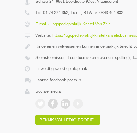
Schare 24
,
9961
Boekhoute
(
Oost-Vlaanderen
)
Tel:
04 74 224 352
, Fax:
-
, BTW-nr:
0643.494.832
E-mail › Logopediepraktijk Kristel Van Zele
Website:
https://logopediepraktijkkristelvanzele.business.
Kinderen en volwassenen kunnen in de praktijk terecht v
Stemstoornissen, Leerstoornissen (rekenen, spelling), Ta
Er wordt gewerkt op afspraak.
Laatste facebook posts
▼
Sociale media:
BEKIJK VOLLEDIG PROFIEL