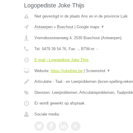
Logopediste Joke Thijs
Niet gevestigd in de plaats Ans en in de provincie Luik.
Antwerpen
»
Boechout
|
Google maps
▼
Vremdesesteenweg 4
,
2530
Boechout
(
Antwerpen
)
Tel:
0479 39 54 76
, Fax:
-
, BTW-nr:
-
E-mail › Logopediste Joke Thijs
Website:
https://jokethijs.be
|
Screenshot
▼
Articulatie - Taal - en Leerproblemen (lezen-spelling-reke
Diensten: Leerproblemen, Articulatieproblemen, Taalprob
Er wordt gewerkt op afspraak.
Sociale media: