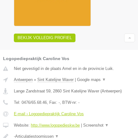
BEKIJK VOLLEDIG PROFIEL
Logopediepraktijk Caroline Vos
Niet gevestigd in de plaats Amel en in de provincie Luik.
Antwerpen
»
Sint Katelijne Waver
|
Google maps
▼
Lange Zandstraat 59
,
2860
Sint Katelijne Waver
(
Antwerpen
)
Tel:
0476/65.68.46
, Fax:
-
, BTW-nr:
-
E-mail › Logopediepraktijk Caroline Vos
Website:
http://www.logopedieskw.be
|
Screenshot
▼
-Articulatiestoornissen
▼