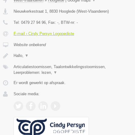
West-Vlaanderen
»
Hooglede
|
Google maps
▼
Nieuwkerkestraat 1
,
8830
Hooglede
(
West-Vlaanderen
)
Tel:
0479 27 94 96
, Fax:
-
, BTW-nr:
-
E-mail › Cindy Persyn Logopediste
Website onbekend
Hallo,
▼
Articulatiestoornissen, Taalontwikkelingsstoornissen,
Leerproblemen: lezen,
▼
Er wordt gewerkt op afspraak.
Sociale media: