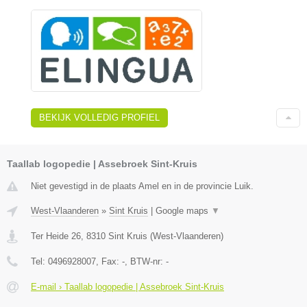
BEKIJK VOLLEDIG PROFIEL
Taallab logopedie | Assebroek Sint-Kruis
Niet gevestigd in de plaats Amel en in de provincie Luik.
West-Vlaanderen
»
Sint Kruis
|
Google maps
▼
Ter Heide 26
,
8310
Sint Kruis
(
West-Vlaanderen
)
Tel:
0496928007
, Fax:
-
, BTW-nr:
-
E-mail › Taallab logopedie | Assebroek Sint-Kruis