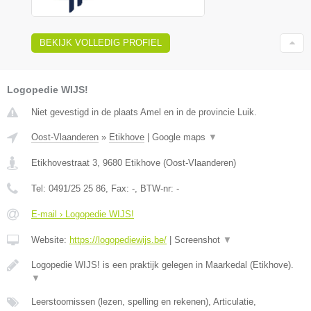
BEKIJK VOLLEDIG PROFIEL
Logopedie WIJS!
Niet gevestigd in de plaats Amel en in de provincie Luik.
Oost-Vlaanderen
»
Etikhove
|
Google maps
▼
Etikhovestraat 3
,
9680
Etikhove
(
Oost-Vlaanderen
)
Tel:
0491/25 25 86
, Fax:
-
, BTW-nr:
-
E-mail › Logopedie WIJS!
Website:
https://logopediewijs.be/
|
Screenshot
▼
Logopedie WIJS! is een praktijk gelegen in Maarkedal (Etikhove).
▼
Leerstoornissen (lezen, spelling en rekenen), Articulatie,