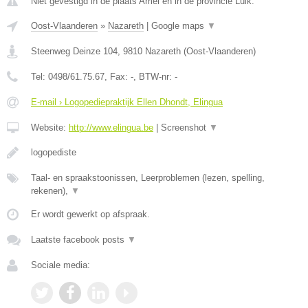
Niet gevestigd in de plaats Amel en in de provincie Luik.
Oost-Vlaanderen
»
Nazareth
|
Google maps
▼
Steenweg Deinze 104
,
9810
Nazareth
(
Oost-Vlaanderen
)
Tel:
0498/61.75.67
, Fax:
-
, BTW-nr:
-
E-mail › Logopediepraktijk Ellen Dhondt, Elingua
Website:
http://www.elingua.be
|
Screenshot
▼
logopediste
Taal- en spraakstoonissen, Leerproblemen (lezen, spelling,
rekenen),
▼
Er wordt gewerkt op afspraak.
Laatste facebook posts
▼
Sociale media: