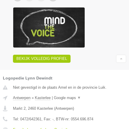
BEKIJK VOLLEDIG PROFIEL
Logopedie Lynn Dewindt
Niet gevestigd in de plaats Amel en in de provincie Luik.
Antwerpen
»
Kasterlee
|
Google maps
▼
Markt 2
,
2460
Kasterlee
(
Antwerpen
)
Tel:
0472/642361
, Fax:
-
, BTW-nr:
0554.696.874