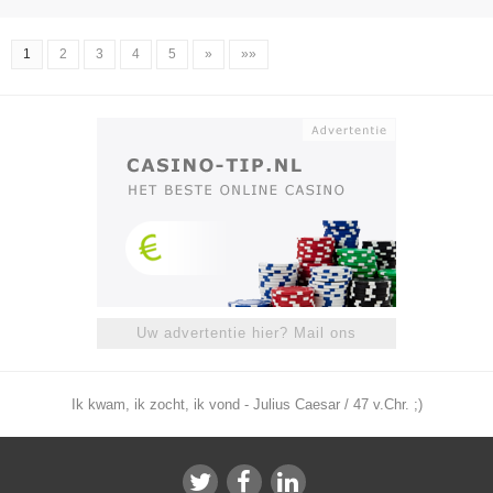
1
2
3
4
5
»
»»
Uw advertentie hier? Mail ons
Ik kwam, ik zocht, ik vond - Julius Caesar / 47 v.Chr. ;)