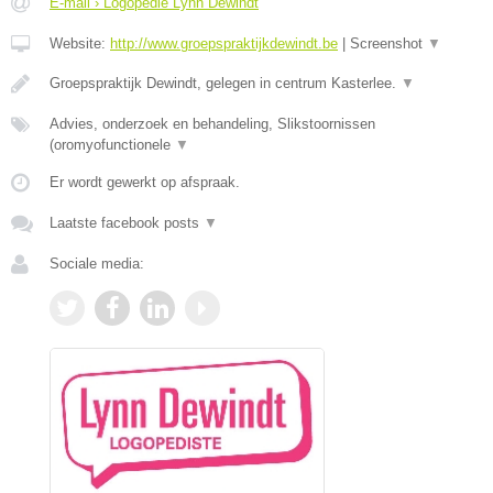
E-mail › Logopedie Lynn Dewindt
Website:
http://www.groepspraktijkdewindt.be
|
Screenshot
▼
Groepspraktijk Dewindt, gelegen in centrum Kasterlee.
▼
Advies, onderzoek en behandeling, Slikstoornissen
(oromyofunctionele
▼
Er wordt gewerkt op afspraak.
Laatste facebook posts
▼
Sociale media: