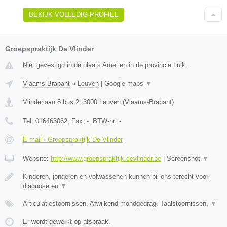
BEKIJK VOLLEDIG PROFIEL
Groepspraktijk De Vlinder
Niet gevestigd in de plaats Amel en in de provincie Luik.
Vlaams-Brabant
»
Leuven
|
Google maps
▼
Vlinderlaan 8 bus 2
,
3000
Leuven
(
Vlaams-Brabant
)
Tel:
016463062
, Fax:
-
, BTW-nr:
-
E-mail › Groepspraktijk De Vlinder
Website:
http://www.groepspraktijk-devlinder.be
|
Screenshot
▼
Kinderen, jongeren en volwassenen kunnen bij ons terecht voor
diagnose en
▼
Articulatiestoornissen, Afwijkend mondgedrag, Taalstoornissen,
▼
Er wordt gewerkt op afspraak.