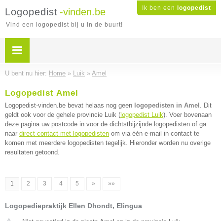
Ik ben een
logopedist
Logopedist
-vinden.be
Vind een logopedist bij u in de buurt!
U bent nu hier:
Home
»
Luik
»
Amel
Logopedist Amel
Logopedist-vinden.be bevat helaas nog geen
logopedisten in Amel
. Dit
geldt ook voor de gehele provincie Luik (
logopedist Luik
). Voer bovenaan
deze pagina uw postcode in voor de dichtstbijzijnde logopedisten of ga
naar
direct contact met logopedisten
om via één e-mail in contact te
komen met meerdere logopedisten tegelijk. Hieronder worden nu overige
resultaten getoond.
1
2
3
4
5
»
»»
Logopediepraktijk Ellen Dhondt, Elingua