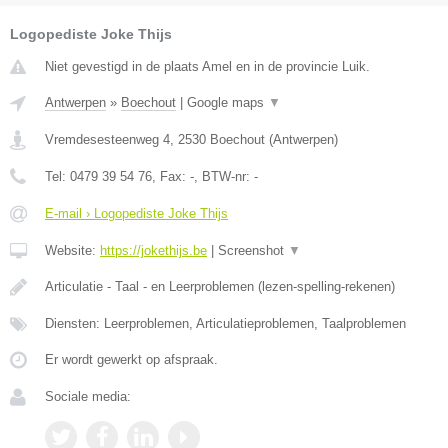
Logopediste Joke Thijs
Niet gevestigd in de plaats Amel en in de provincie Luik.
Antwerpen
»
Boechout
|
Google maps
▼
Vremdesesteenweg 4
,
2530
Boechout
(
Antwerpen
)
Tel:
0479 39 54 76
, Fax:
-
, BTW-nr:
-
E-mail › Logopediste Joke Thijs
Website:
https://jokethijs.be
|
Screenshot
▼
Articulatie - Taal - en Leerproblemen (lezen-spelling-rekenen)
Diensten: Leerproblemen, Articulatieproblemen, Taalproblemen
Er wordt gewerkt op afspraak.
Sociale media: