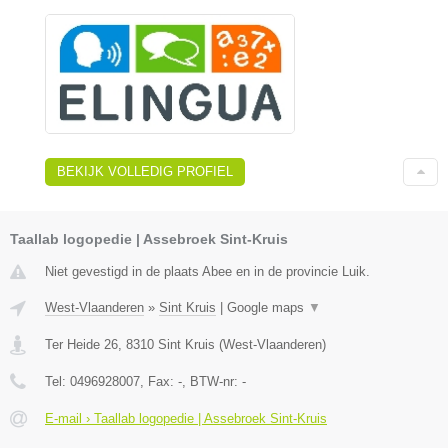
BEKIJK VOLLEDIG PROFIEL
Taallab logopedie | Assebroek Sint-Kruis
Niet gevestigd in de plaats Abee en in de provincie Luik.
West-Vlaanderen
»
Sint Kruis
|
Google maps
▼
Ter Heide 26
,
8310
Sint Kruis
(
West-Vlaanderen
)
Tel:
0496928007
, Fax:
-
, BTW-nr:
-
E-mail › Taallab logopedie | Assebroek Sint-Kruis