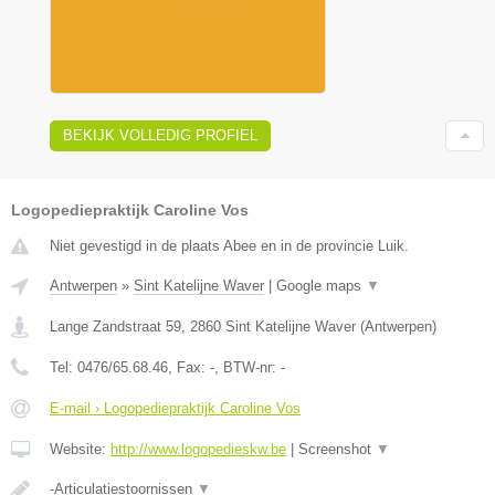
BEKIJK VOLLEDIG PROFIEL
Logopediepraktijk Caroline Vos
Niet gevestigd in de plaats Abee en in de provincie Luik.
Antwerpen
»
Sint Katelijne Waver
|
Google maps
▼
Lange Zandstraat 59
,
2860
Sint Katelijne Waver
(
Antwerpen
)
Tel:
0476/65.68.46
, Fax:
-
, BTW-nr:
-
E-mail › Logopediepraktijk Caroline Vos
Website:
http://www.logopedieskw.be
|
Screenshot
▼
-Articulatiestoornissen
▼