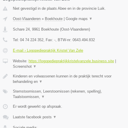
Niet gevestigd in de plaats Abee en in de provincie Luik.
Oost-Vlaanderen
»
Boekhoute
|
Google maps
▼
Schare 24
,
9961
Boekhoute
(
Oost-Vlaanderen
)
Tel:
04 74 224 352
, Fax:
-
, BTW-nr:
0643.494.832
E-mail › Logopediepraktijk Kristel Van Zele
Website:
https://logopediepraktijkkristelvanzele.business.site
|
Screenshot
▼
Kinderen en volwassenen kunnen in de praktijk terecht voor
behandeling en
▼
Stemstoornissen, Leerstoornissen (rekenen, spelling),
Taalstoornissen,
▼
Er wordt gewerkt op afspraak.
Laatste facebook posts
▼
Sociale media: