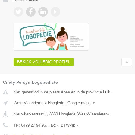
BEKIJK VOLLEDIG PROFIEL
Cindy Persyn Logopediste
Niet gevestigd in de plaats Abee en in de provincie Luik.
West-Vlaanderen
»
Hooglede
|
Google maps
▼
Nieuwkerkestraat 1
,
8830
Hooglede
(
West-Vlaanderen
)
Tel:
0479 27 94 96
, Fax:
-
, BTW-nr:
-