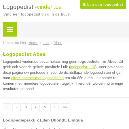
Ik ben een
logopedist
Logopedist
-vinden.be
Vind een logopedist bij u in de buurt!
U bent nu hier:
Home
»
Luik
»
Abee
Logopedist Abee
Logopedist-vinden.be bevat helaas nog geen
logopedisten in Abee
. Dit
geldt ook voor de gehele provincie Luik (
logopedist Luik
). Voer bovenaan
deze pagina uw postcode in voor de dichtstbijzijnde logopedisten of ga
naar
direct contact met logopedisten
om via één e-mail in contact te
komen met meerdere logopedisten tegelijk. Hieronder worden nu overige
resultaten getoond.
1
2
3
4
5
»
»»
Logopediepraktijk Ellen Dhondt, Elingua