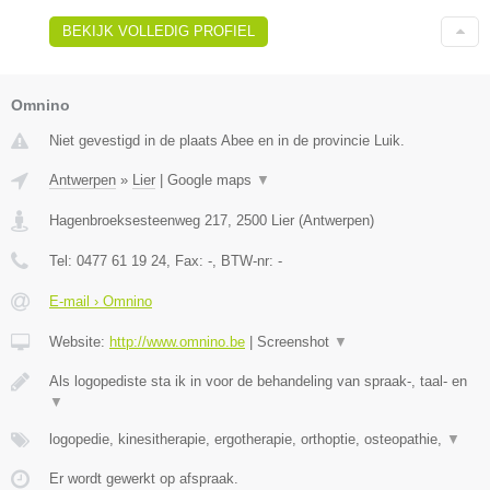
BEKIJK VOLLEDIG PROFIEL
Omnino
Niet gevestigd in de plaats Abee en in de provincie Luik.
Antwerpen
»
Lier
|
Google maps
▼
Hagenbroeksesteenweg 217
,
2500
Lier
(
Antwerpen
)
Tel:
0477 61 19 24
, Fax:
-
, BTW-nr:
-
E-mail › Omnino
Website:
http://www.omnino.be
|
Screenshot
▼
Als logopediste sta ik in voor de behandeling van spraak-, taal- en
▼
logopedie, kinesitherapie, ergotherapie, orthoptie, osteopathie,
▼
Er wordt gewerkt op afspraak.