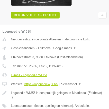
BEKIJK VOLLEDIG PROFIEL
Logopedie WIJS!
Niet gevestigd in de plaats Abee en in de provincie Luik.
Oost-Vlaanderen
»
Etikhove
|
Google maps
▼
Etikhovestraat 3
,
9680
Etikhove
(
Oost-Vlaanderen
)
Tel:
0491/25 25 86
, Fax:
-
, BTW-nr:
-
E-mail › Logopedie WIJS!
Website:
https://logopediewijs.be/
|
Screenshot
▼
Logopedie WIJS! is een praktijk gelegen in Maarkedal (Etikhove).
▼
Leerstoornissen (lezen, spelling en rekenen), Articulatie,