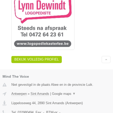
BEKIJK VOLLEDIG PROFIEL
Mind The Voice
Niet gevestigd in de plaats Abee en in de provincie Luik.
Antwerpen
»
Sint Amands
|
Google maps
▼
Lippeloseweg 44
,
2890
Sint Amands
(
Antwerpen
)
Tel:
032980494
, Fax:
-
, BTW-nr:
-