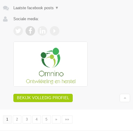
Laatste facebook posts
▼
Sociale media:
BEKIJK VOLLEDIG PROFIEL
1
2
3
4
5
»
»»