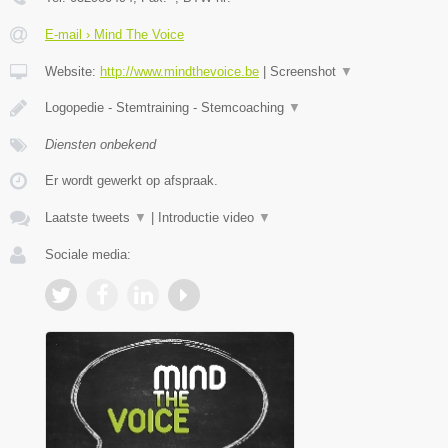
E-mail › Mind The Voice
Website:
http://www.mindthevoice.be
|
Screenshot
▼
Logopedie - Stemtraining - Stemcoaching
▼
Diensten onbekend
Er wordt gewerkt op afspraak.
Laatste tweets
▼
|
Introductie video
▼
Sociale media: