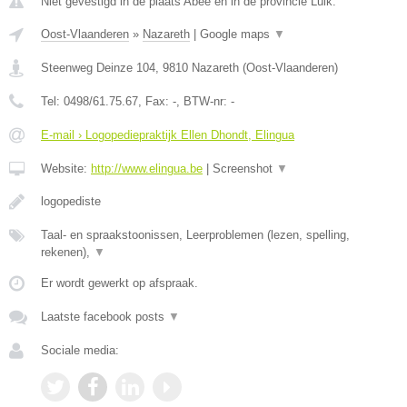
Niet gevestigd in de plaats Abee en in de provincie Luik.
Oost-Vlaanderen
»
Nazareth
|
Google maps
▼
Steenweg Deinze 104
,
9810
Nazareth
(
Oost-Vlaanderen
)
Tel:
0498/61.75.67
, Fax:
-
, BTW-nr:
-
E-mail › Logopediepraktijk Ellen Dhondt, Elingua
Website:
http://www.elingua.be
|
Screenshot
▼
logopediste
Taal- en spraakstoonissen, Leerproblemen (lezen, spelling,
rekenen),
▼
Er wordt gewerkt op afspraak.
Laatste facebook posts
▼
Sociale media: