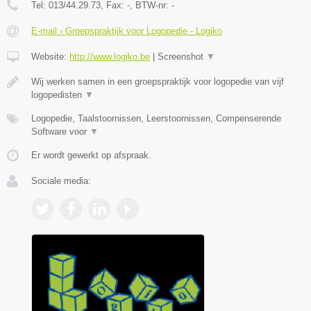
Tel:
013/44.29.73
, Fax:
-
, BTW-nr:
-
E-mail › Groepspraktijk voor Logopedie - Logiko
Website:
http://www.logiko.be
|
Screenshot
▼
Wij werken samen in een groepspraktijk voor logopedie van vijf
logopedisten
▼
Logopedie, Taalstoornissen, Leerstoornissen, Compenserende
Software voor
▼
Er wordt gewerkt op afspraak.
Sociale media: