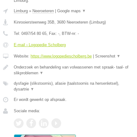
Limburg.
Limburg
»
Neeroeteren
|
Google maps
▼
Kinrooiersteenweg 35B
,
3680
Neeroeteren
(
Limburg
)
Tel:
0497/54 80 65
, Fax:
-
, BTW-nr:
-
E-mail › Logopedie Scholberg
Website:
https://www.logopediescholberg.be
|
Screenshot
▼
Onderzoek en behandeling van volwassenen met spraak- taal- of
slikproblemen
▼
dysfagie (slikstoornis), afasie (taalstoornis na hersenletsel),
dysartrie
▼
Er wordt gewerkt op afspraak.
Sociale media: