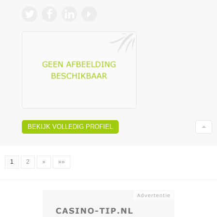
BEKIJK VOLLEDIG PROFIEL
1
2
»
»»