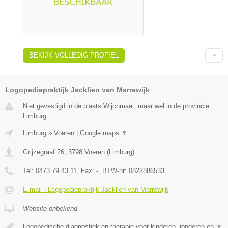
BEKIJK VOLLEDIG PROFIEL
Logopediepraktijk Jacklien van Marrewijk
Niet gevestigd in de plaats Wijchmaal, maar wel in de provincie
Limburg.
Limburg
»
Voeren
|
Google maps
▼
Grijzegraaf 26
,
3798
Voeren
(
Limburg
)
Tel:
0473 79 43 11
, Fax:
-
, BTW-nr:
0822886533
E-mail › Logopediepraktijk Jacklien van Marrewijk
Website onbekend
Logopedische diagnostiek en therapie voor kinderen, jongeren en
▼