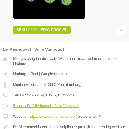
BEKIJK VOLLEDIG PROFIEL
De Mierheuvel - Julie Vanhoudt
Niet gevestigd in de plaats Wijchmaal, maar wel in de provincie
Limburg.
Limburg
»
Paal
|
Google maps
▼
Mierheuvelstraat 40
,
3583
Paal
(
Limburg
)
Tel:
0477 42 72 39
, Fax:
-
, BTW-nr:
-
E-mail › De Mierheuvel - Julie Vanhoudt
Website:
http://www.demierheuvel.be
|
Screenshot
▼
De Mierheuvel is een multidisciplinaire praktijk met een logopediste