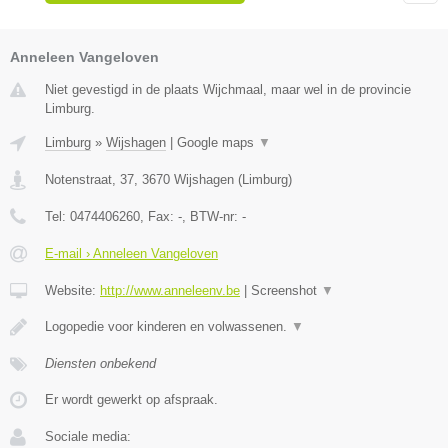
Anneleen Vangeloven
Niet gevestigd in de plaats Wijchmaal, maar wel in de provincie
Limburg.
Limburg
»
Wijshagen
|
Google maps
▼
Notenstraat, 37
,
3670
Wijshagen
(
Limburg
)
Tel:
0474406260
, Fax:
-
, BTW-nr:
-
E-mail › Anneleen Vangeloven
Website:
http://www.anneleenv.be
|
Screenshot
▼
Logopedie voor kinderen en volwassenen.
▼
Diensten onbekend
Er wordt gewerkt op afspraak.
Sociale media: