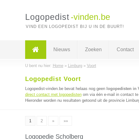
Logopedist
-vinden.be
VIND EEN LOGOPEDIST BIJ U IN DE BUURT!
Nieuws
Zoeken
Contact
U bent nu hier:
Home
»
Limburg
»
Voort
Logopedist Voort
Logopedist-vinden.be bevat helaas nog geen
logopedisten in 
direct contact met logopedisten
om via één e-mail in contact te
Hieronder worden nu resultaten getoond uit de provincie Limbur
1
2
»
»»
Logopedie Scholberg