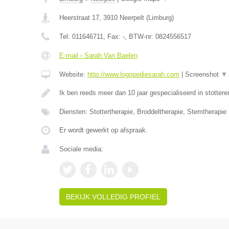
Heerstraat 17
,
3910
Neerpelt
(
Limburg
)
Tel:
011646711
, Fax:
-
, BTW-nr:
0824556517
E-mail › Sarah Van Baelen
Website:
http://www.logopediesarah.com
|
Screenshot
▼
Ik ben reeds meer dan 10 jaar gespecialiseerd in stottere
Diensten: Stottertherapie, Broddeltherapie, Stemtherapie
Er wordt gewerkt op afspraak.
Sociale media:
BEKIJK VOLLEDIG PROFIEL