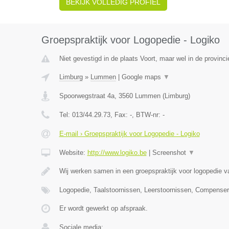
BEKIJK VOLLEDIG PROFIEL
Groepspraktijk voor Logopedie - Logiko
Niet gevestigd in de plaats Voort, maar wel in de provinc
Limburg
»
Lummen
|
Google maps
▼
Spoorwegstraat 4a
,
3560
Lummen
(
Limburg
)
Tel:
013/44.29.73
, Fax:
-
, BTW-nr:
-
E-mail › Groepspraktijk voor Logopedie - Logiko
Website:
http://www.logiko.be
|
Screenshot
▼
Wij werken samen in een groepspraktijk voor logopedie va
Logopedie, Taalstoornissen, Leerstoornissen, Compense
Er wordt gewerkt op afspraak.
Sociale media: