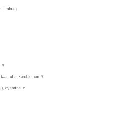
ie Limburg.
t
▼
taal- of slikproblemen
▼
l), dysartrie
▼