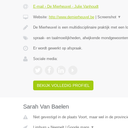
E-mail › De Mierheuvel - Julie Vanhoudt
Website:
http://www.demierheuvel.be
|
Screenshot
▼
De Mierheuvel is een multidisciplinaire praktijk met een 
spraak- en taalmoeilijkheden, afwijkende mondgewoonten
Er wordt gewerkt op afspraak.
Sociale media:
BEKIJK VOLLEDIG PROFIEL
Sarah Van Baelen
Niet gevestigd in de plaats Voort, maar wel in de provinc
Limburg
»
Neerpelt
|
Google maps
▼