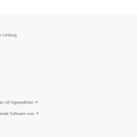
ie Limburg.
n vijf logopedisten
▼
rende Software voor
▼