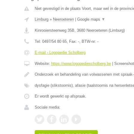
Niet gevestigd in de plaats Voort, maar wel in de provinc
Limburg
»
Neeroeteren
|
Google maps
▼
Kinrooiersteenweg 35B
,
3680
Neeroeteren
(
Limburg
)
Tel:
0497/54 80 65
, Fax:
-
, BTW-nr:
-
E-mail › Logopedie Scholberg
Website:
https://www.logopediescholberg.be
|
Screensho
Onderzoek en behandeling van volwassenen met spraak- 
dysfagie (slikstoornis), afasie (taalstoornis na hersenletse
Er wordt gewerkt op afspraak.
Sociale media: