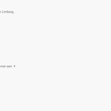
ie Limburg.
k met een
▼