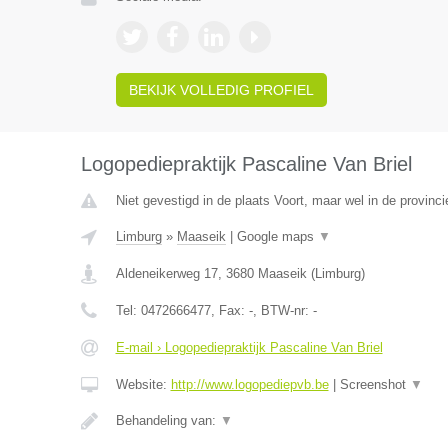
BEKIJK VOLLEDIG PROFIEL
Logopediepraktijk Pascaline Van Briel
Niet gevestigd in de plaats Voort, maar wel in de provinc
Limburg
»
Maaseik
|
Google maps
▼
Aldeneikerweg 17
,
3680
Maaseik
(
Limburg
)
Tel:
0472666477
, Fax:
-
, BTW-nr:
-
E-mail › Logopediepraktijk Pascaline Van Briel
Website:
http://www.logopediepvb.be
|
Screenshot
▼
Behandeling van:
▼