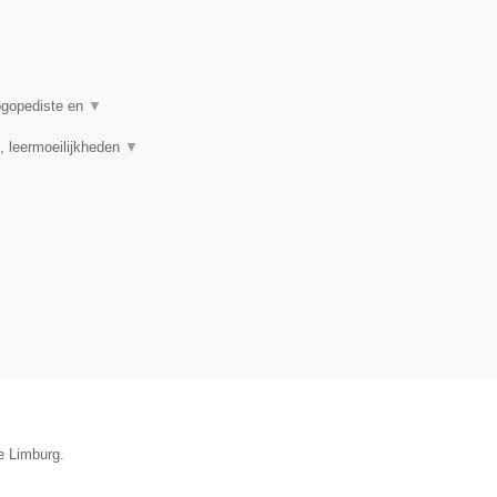
logopediste en
▼
, leermoeilijkheden
▼
ie Limburg.