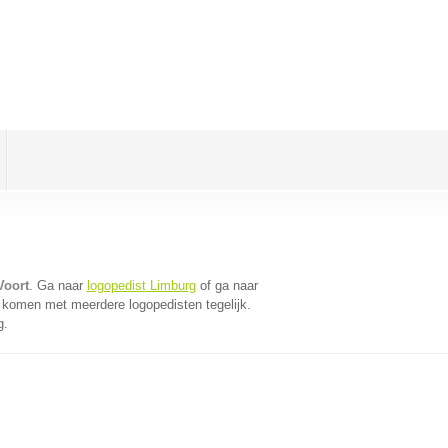
Voort
. Ga naar
logopedist Limburg
of ga naar
 komen met meerdere logopedisten tegelijk.
g.