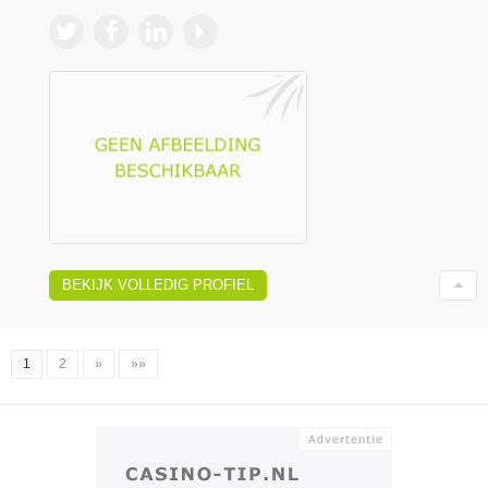
BEKIJK VOLLEDIG PROFIEL
1
2
»
»»