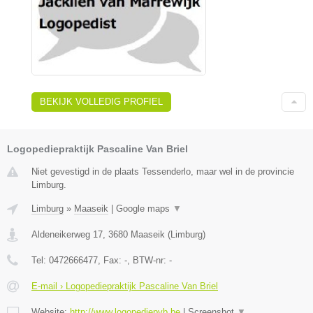
BEKIJK VOLLEDIG PROFIEL
Logopediepraktijk Pascaline Van Briel
Niet gevestigd in de plaats Tessenderlo, maar wel in de provincie
Limburg.
Limburg
»
Maaseik
|
Google maps
▼
Aldeneikerweg 17
,
3680
Maaseik
(
Limburg
)
Tel:
0472666477
, Fax:
-
, BTW-nr:
-
E-mail › Logopediepraktijk Pascaline Van Briel
Website:
http://www.logopediepvb.be
|
Screenshot
▼