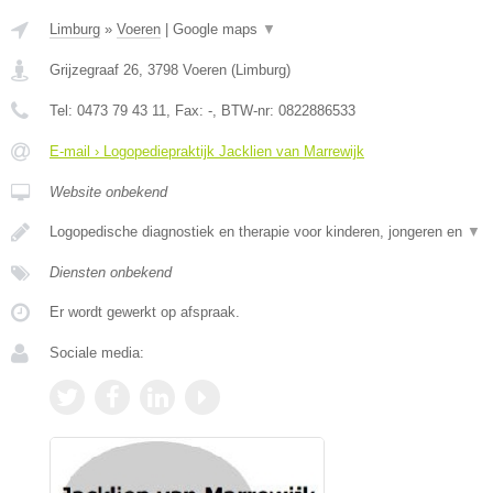
Limburg
»
Voeren
|
Google maps
▼
Grijzegraaf 26
,
3798
Voeren
(
Limburg
)
Tel:
0473 79 43 11
, Fax:
-
, BTW-nr:
0822886533
E-mail › Logopediepraktijk Jacklien van Marrewijk
Website onbekend
Logopedische diagnostiek en therapie voor kinderen, jongeren en
▼
Diensten onbekend
Er wordt gewerkt op afspraak.
Sociale media: