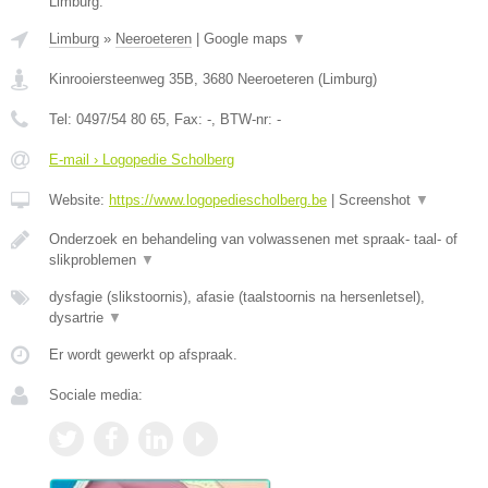
Limburg.
Limburg
»
Neeroeteren
|
Google maps
▼
Kinrooiersteenweg 35B
,
3680
Neeroeteren
(
Limburg
)
Tel:
0497/54 80 65
, Fax:
-
, BTW-nr:
-
E-mail › Logopedie Scholberg
Website:
https://www.logopediescholberg.be
|
Screenshot
▼
Onderzoek en behandeling van volwassenen met spraak- taal- of
slikproblemen
▼
dysfagie (slikstoornis), afasie (taalstoornis na hersenletsel),
dysartrie
▼
Er wordt gewerkt op afspraak.
Sociale media: