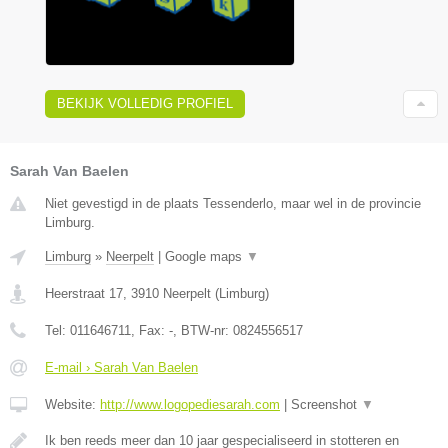
BEKIJK VOLLEDIG PROFIEL
Sarah Van Baelen
Niet gevestigd in de plaats Tessenderlo, maar wel in de provincie
Limburg.
Limburg
»
Neerpelt
|
Google maps
▼
Heerstraat 17
,
3910
Neerpelt
(
Limburg
)
Tel:
011646711
, Fax:
-
, BTW-nr:
0824556517
E-mail › Sarah Van Baelen
Website:
http://www.logopediesarah.com
|
Screenshot
▼
Ik ben reeds meer dan 10 jaar gespecialiseerd in stotteren en