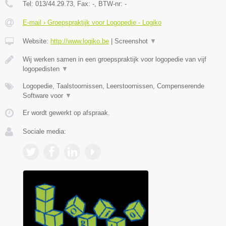
Tel:
013/44.29.73
, Fax:
-
, BTW-nr:
-
E-mail › Groepspraktijk voor Logopedie - Logiko
Website:
http://www.logiko.be
|
Screenshot
▼
Wij werken samen in een groepspraktijk voor logopedie van vijf
logopedisten
▼
Logopedie, Taalstoornissen, Leerstoornissen, Compenserende
Software voor
▼
Er wordt gewerkt op afspraak.
Sociale media: