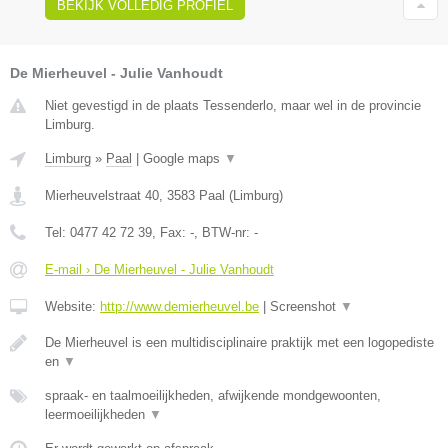
BEKIJK VOLLEDIG PROFIEL
De Mierheuvel - Julie Vanhoudt
Niet gevestigd in de plaats Tessenderlo, maar wel in de provincie
Limburg.
Limburg
»
Paal
|
Google maps
▼
Mierheuvelstraat 40
,
3583
Paal
(
Limburg
)
Tel:
0477 42 72 39
, Fax:
-
, BTW-nr:
-
E-mail › De Mierheuvel - Julie Vanhoudt
Website:
http://www.demierheuvel.be
|
Screenshot
▼
De Mierheuvel is een multidisciplinaire praktijk met een logopediste
en
▼
spraak- en taalmoeilijkheden, afwijkende mondgewoonten,
leermoeilijkheden
▼