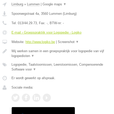
Limburg
»
Lummen
|
Google maps
▼
Spoorwegstraat 4a
,
3560
Lummen
(
Limburg
)
Tel:
013/44.29.73
, Fax:
-
, BTW-nr:
-
E-mail › Groepspraktijk voor Logopedie - Logiko
Website:
http://www.logiko.be
|
Screenshot
▼
Wij werken samen in een groepspraktijk voor logopedie van vijf
logopedisten
▼
Logopedie, Taalstoornissen, Leerstoornissen, Compenserende
Software voor
▼
Er wordt gewerkt op afspraak.
Sociale media: