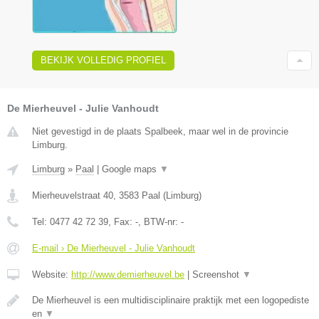
BEKIJK VOLLEDIG PROFIEL
De Mierheuvel - Julie Vanhoudt
Niet gevestigd in de plaats Spalbeek, maar wel in de provincie
Limburg.
Limburg
»
Paal
|
Google maps
▼
Mierheuvelstraat 40
,
3583
Paal
(
Limburg
)
Tel:
0477 42 72 39
, Fax:
-
, BTW-nr:
-
E-mail › De Mierheuvel - Julie Vanhoudt
Website:
http://www.demierheuvel.be
|
Screenshot
▼
De Mierheuvel is een multidisciplinaire praktijk met een logopediste
en
▼