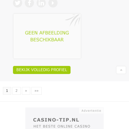
BEKIJK VOLLEDIG PROFIEL
1
2
»
»»