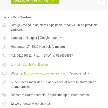
BEKIJK VOLLEDIG PROFIEL
Sarah Van Baelen
Niet gevestigd in de plaats Spalbeek, maar wel in de provincie
Limburg.
Limburg
»
Neerpelt
|
Google maps
▼
Heerstraat 17
,
3910
Neerpelt
(
Limburg
)
Tel:
011646711
, Fax:
-
, BTW-nr:
0824556517
E-mail › Sarah Van Baelen
Website:
http://www.logopediesarah.com
|
Screenshot
▼
Ik ben reeds meer dan 10 jaar gespecialiseerd in stotteren en
stemtherapie.
Diensten: Stottertherapie, Broddeltherapie, Stemtherapie
Er wordt gewerkt op afspraak.