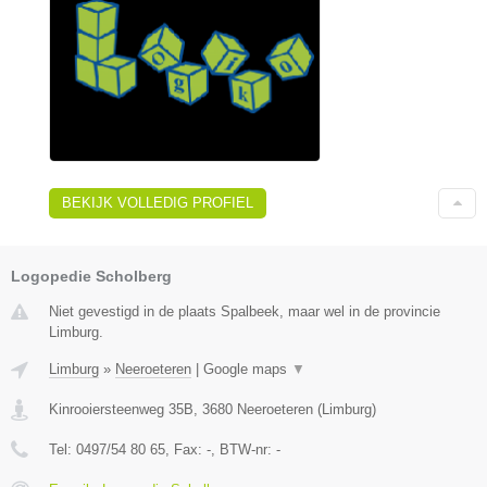
BEKIJK VOLLEDIG PROFIEL
Logopedie Scholberg
Niet gevestigd in de plaats Spalbeek, maar wel in de provincie
Limburg.
Limburg
»
Neeroeteren
|
Google maps
▼
Kinrooiersteenweg 35B
,
3680
Neeroeteren
(
Limburg
)
Tel:
0497/54 80 65
, Fax:
-
, BTW-nr:
-