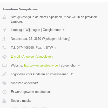
Anneleen Vangeloven
Niet gevestigd in de plaats Spalbeek, maar wel in de provincie
Limburg.
Limburg
»
Wijshagen
|
Google maps
▼
Notenstraat, 37
,
3670
Wijshagen
(
Limburg
)
Tel:
0474406260
, Fax:
-
, BTW-nr:
-
E-mail › Anneleen Vangeloven
Website:
http://www.anneleenv.be
|
Screenshot
▼
Logopedie voor kinderen en volwassenen.
▼
Diensten onbekend
Er wordt gewerkt op afspraak.
Sociale media: