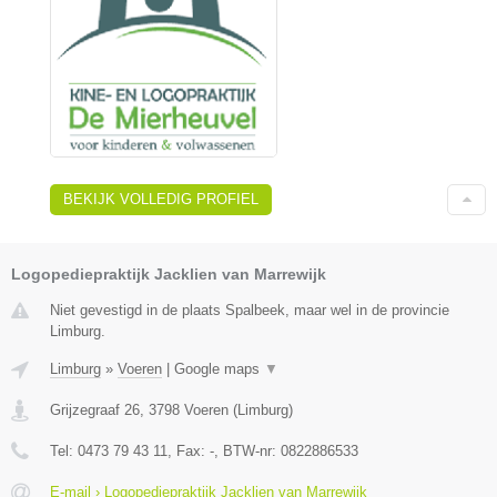
BEKIJK VOLLEDIG PROFIEL
Logopediepraktijk Jacklien van Marrewijk
Niet gevestigd in de plaats Spalbeek, maar wel in de provincie
Limburg.
Limburg
»
Voeren
|
Google maps
▼
Grijzegraaf 26
,
3798
Voeren
(
Limburg
)
Tel:
0473 79 43 11
, Fax:
-
, BTW-nr:
0822886533
E-mail › Logopediepraktijk Jacklien van Marrewijk