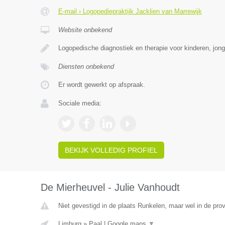
E-mail › Logopediepraktijk Jacklien van Marrewijk
Website onbekend
Logopedische diagnostiek en therapie voor kinderen, jon
Diensten onbekend
Er wordt gewerkt op afspraak.
Sociale media:
BEKIJK VOLLEDIG PROFIEL
De Mierheuvel - Julie Vanhoudt
Niet gevestigd in de plaats Runkelen, maar wel in de prov
Limburg
»
Paal
|
Google maps
▼