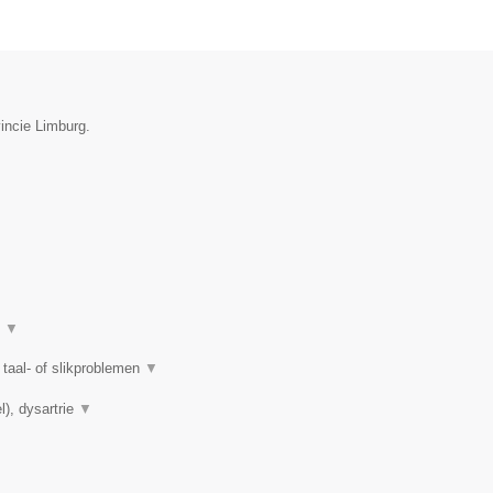
incie Limburg.
t
▼
taal- of slikproblemen
▼
l), dysartrie
▼