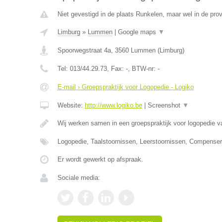
Niet gevestigd in de plaats Runkelen, maar wel in de prov
Limburg
»
Lummen
|
Google maps
▼
Spoorwegstraat 4a
,
3560
Lummen
(
Limburg
)
Tel:
013/44.29.73
, Fax:
-
, BTW-nr:
-
E-mail › Groepspraktijk voor Logopedie - Logiko
Website:
http://www.logiko.be
|
Screenshot
▼
Wij werken samen in een groepspraktijk voor logopedie va
Logopedie, Taalstoornissen, Leerstoornissen, Compense
Er wordt gewerkt op afspraak.
Sociale media: