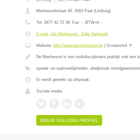
Mierheuvelstraat 40
,
3583
Paal
(
Limburg
)
Tel:
0477 42 72 39
, Fax:
-
, BTW-nr:
-
E-mail › De Mierheuvel - Julie Vanhoudt
Website:
http://www.demierheuvel.be
|
Screenshot
▼
De Mierheuvel is een multidisciplinaire praktijk met een 
spraak- en taalmoeilijkheden, afwijkende mondgewoonten
Er wordt gewerkt op afspraak.
Sociale media:
BEKIJK VOLLEDIG PROFIEL