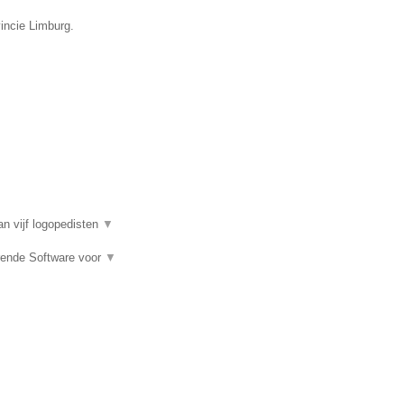
incie Limburg.
n vijf logopedisten
▼
rende Software voor
▼