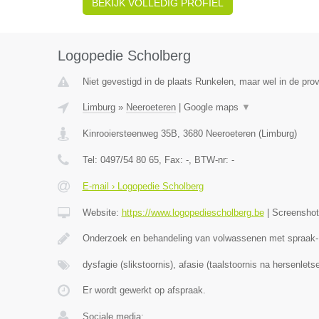
BEKIJK VOLLEDIG PROFIEL
Logopedie Scholberg
Niet gevestigd in de plaats Runkelen, maar wel in de prov
Limburg
»
Neeroeteren
|
Google maps
▼
Kinrooiersteenweg 35B
,
3680
Neeroeteren
(
Limburg
)
Tel:
0497/54 80 65
, Fax:
-
, BTW-nr:
-
E-mail › Logopedie Scholberg
Website:
https://www.logopediescholberg.be
|
Screensho
Onderzoek en behandeling van volwassenen met spraak- 
dysfagie (slikstoornis), afasie (taalstoornis na hersenletse
Er wordt gewerkt op afspraak.
Sociale media: