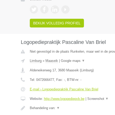
BEKIJK VOLLEDIG PROFIEL
Logopediepraktijk Pascaline Van Briel
Niet gevestigd in de plaats Runkelen, maar wel in de prov
Limburg
»
Maaseik
|
Google maps
▼
Aldeneikerweg 17
,
3680
Maaseik
(
Limburg
)
Tel:
0472666477
, Fax:
-
, BTW-nr:
-
E-mail › Logopediepraktijk Pascaline Van Briel
Website:
http://www.logopediepvb.be
|
Screenshot
▼
Behandeling van:
▼