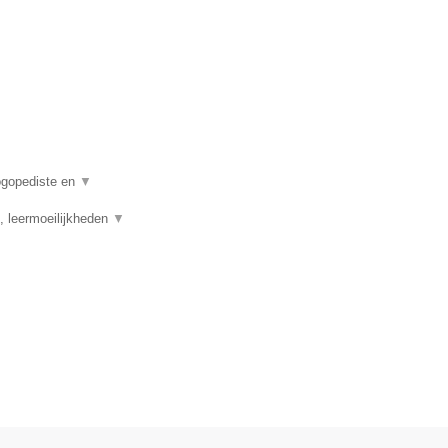
logopediste en
▼
, leermoeilijkheden
▼