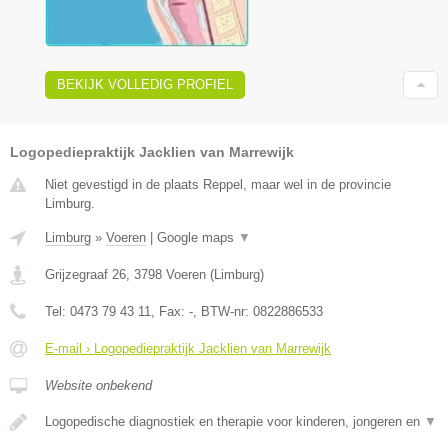
BEKIJK VOLLEDIG PROFIEL
Logopediepraktijk Jacklien van Marrewijk
Niet gevestigd in de plaats Reppel, maar wel in de provincie
Limburg.
Limburg
»
Voeren
|
Google maps
▼
Grijzegraaf 26
,
3798
Voeren
(
Limburg
)
Tel:
0473 79 43 11
, Fax:
-
, BTW-nr:
0822886533
E-mail › Logopediepraktijk Jacklien van Marrewijk
Website onbekend
Logopedische diagnostiek en therapie voor kinderen, jongeren en
▼