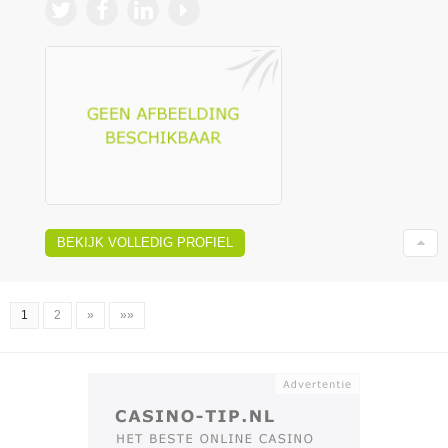
BEKIJK VOLLEDIG PROFIEL
1
2
»
»»