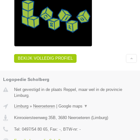
BEKIJK VOLLEDIG PROFIEL
Logopedie Scholberg
Niet gevestigd in de plaats Reppel, maar wel in de provincie
Limburg.
Limburg
»
Neeroeteren
|
Google maps
▼
Kinrooiersteenweg 35B
,
3680
Neeroeteren
(
Limburg
)
Tel:
0497/54 80 65
, Fax:
-
, BTW-nr:
-