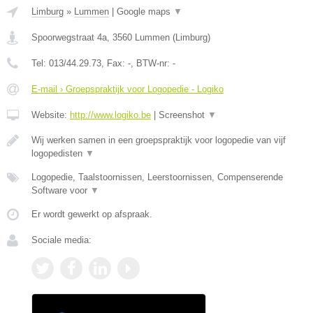
Limburg
»
Lummen
|
Google maps
▼
Spoorwegstraat 4a
,
3560
Lummen
(
Limburg
)
Tel:
013/44.29.73
, Fax:
-
, BTW-nr:
-
E-mail › Groepspraktijk voor Logopedie - Logiko
Website:
http://www.logiko.be
|
Screenshot
▼
Wij werken samen in een groepspraktijk voor logopedie van vijf
logopedisten
▼
Logopedie, Taalstoornissen, Leerstoornissen, Compenserende
Software voor
▼
Er wordt gewerkt op afspraak.
Sociale media: