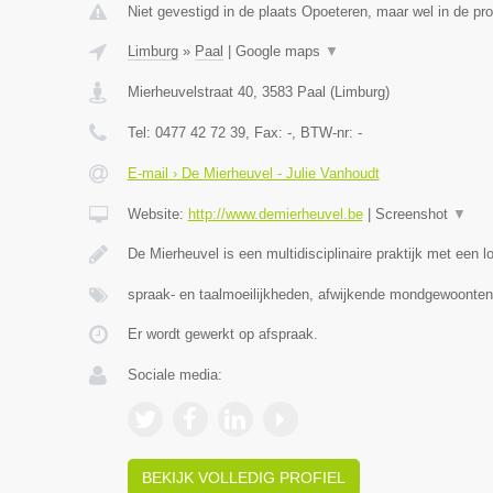
Niet gevestigd in de plaats Opoeteren, maar wel in de pro
Limburg
»
Paal
|
Google maps
▼
Mierheuvelstraat 40
,
3583
Paal
(
Limburg
)
Tel:
0477 42 72 39
, Fax:
-
, BTW-nr:
-
E-mail › De Mierheuvel - Julie Vanhoudt
Website:
http://www.demierheuvel.be
|
Screenshot
▼
De Mierheuvel is een multidisciplinaire praktijk met een 
spraak- en taalmoeilijkheden, afwijkende mondgewoonten
Er wordt gewerkt op afspraak.
Sociale media:
BEKIJK VOLLEDIG PROFIEL