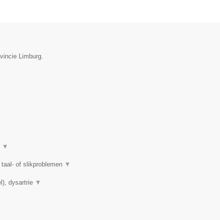
vincie Limburg.
t
▼
taal- of slikproblemen
▼
l), dysartrie
▼