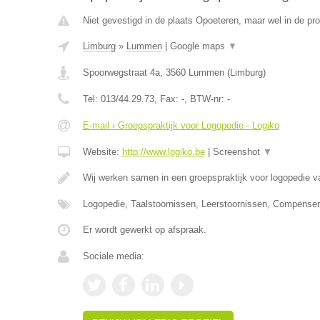
Niet gevestigd in de plaats Opoeteren, maar wel in de pro
Limburg
»
Lummen
|
Google maps
▼
Spoorwegstraat 4a
,
3560
Lummen
(
Limburg
)
Tel:
013/44.29.73
, Fax:
-
, BTW-nr:
-
E-mail › Groepspraktijk voor Logopedie - Logiko
Website:
http://www.logiko.be
|
Screenshot
▼
Wij werken samen in een groepspraktijk voor logopedie va
Logopedie, Taalstoornissen, Leerstoornissen, Compense
Er wordt gewerkt op afspraak.
Sociale media: