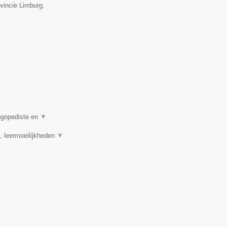
vincie Limburg.
logopediste en
▼
, leermoeilijkheden
▼