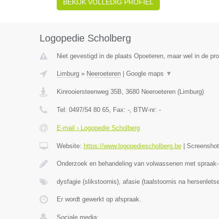
BEKIJK VOLLEDIG PROFIEL
Logopedie Scholberg
Niet gevestigd in de plaats Opoeteren, maar wel in de pro
Limburg
»
Neeroeteren
|
Google maps
▼
Kinrooiersteenweg 35B
,
3680
Neeroeteren
(
Limburg
)
Tel:
0497/54 80 65
, Fax:
-
, BTW-nr:
-
E-mail › Logopedie Scholberg
Website:
https://www.logopediescholberg.be
|
Screensho
Onderzoek en behandeling van volwassenen met spraak- 
dysfagie (slikstoornis), afasie (taalstoornis na hersenletse
Er wordt gewerkt op afspraak.
Sociale media: