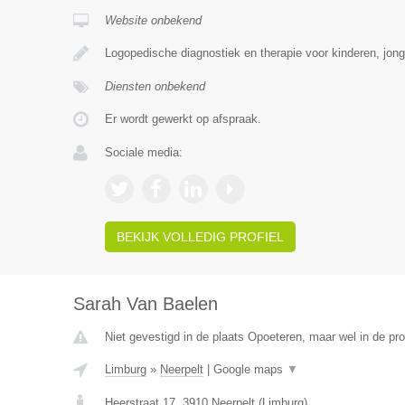
Website onbekend
Logopedische diagnostiek en therapie voor kinderen, jon
Diensten onbekend
Er wordt gewerkt op afspraak.
Sociale media:
BEKIJK VOLLEDIG PROFIEL
Sarah Van Baelen
Niet gevestigd in de plaats Opoeteren, maar wel in de pro
Limburg
»
Neerpelt
|
Google maps
▼
Heerstraat 17
,
3910
Neerpelt
(
Limburg
)