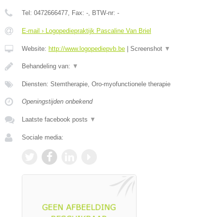
Tel:
0472666477
, Fax:
-
, BTW-nr:
-
E-mail › Logopediepraktijk Pascaline Van Briel
Website:
http://www.logopediepvb.be
|
Screenshot
▼
Behandeling van:
▼
Diensten: Stemtherapie, Oro-myofunctionele therapie
Openingstijden onbekend
Laatste facebook posts
▼
Sociale media: