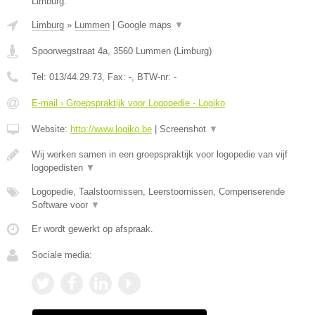
Limburg.
Limburg
»
Lummen
|
Google maps
▼
Spoorwegstraat 4a
,
3560
Lummen
(
Limburg
)
Tel:
013/44.29.73
, Fax:
-
, BTW-nr:
-
E-mail › Groepspraktijk voor Logopedie - Logiko
Website:
http://www.logiko.be
|
Screenshot
▼
Wij werken samen in een groepspraktijk voor logopedie van vijf
logopedisten
▼
Logopedie, Taalstoornissen, Leerstoornissen, Compenserende
Software voor
▼
Er wordt gewerkt op afspraak.
Sociale media: