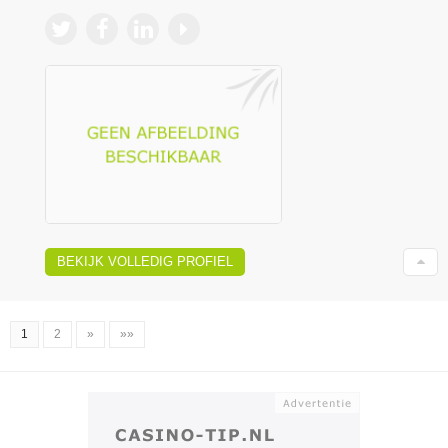
BEKIJK VOLLEDIG PROFIEL
1
2
»
»»