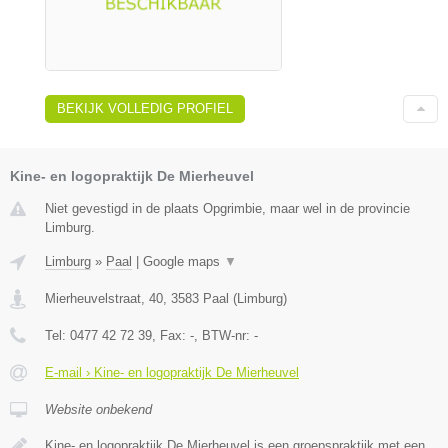
BEKIJK VOLLEDIG PROFIEL
Kine- en logopraktijk De Mierheuvel
Niet gevestigd in de plaats Opgrimbie, maar wel in de provincie
Limburg.
Limburg
»
Paal
|
Google maps
▼
Mierheuvelstraat, 40
,
3583
Paal
(
Limburg
)
Tel:
0477 42 72 39
, Fax:
-
, BTW-nr:
-
E-mail › Kine- en logopraktijk De Mierheuvel
Website onbekend
Kine- en logopraktijk De Mierheuvel is een groepspraktijk met een