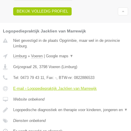
BEKIJK VOLLEDIG PROFIEL
Logopediepraktijk Jacklien van Marrewijk
Niet gevestigd in de plaats Opgrimbie, maar wel in de provincie
Limburg.
Limburg
»
Voeren
|
Google maps
▼
Grijzegraaf 26
,
3798
Voeren
(
Limburg
)
Tel:
0473 79 43 11
, Fax:
-
, BTW-nr:
0822886533
E-mail › Logopediepraktijk Jacklien van Marrewijk
Website onbekend
Logopedische diagnostiek en therapie voor kinderen, jongeren en
▼
Diensten onbekend