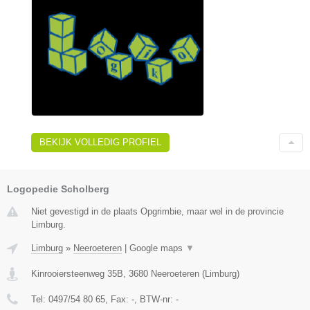
BEKIJK VOLLEDIG PROFIEL
Logopedie Scholberg
Niet gevestigd in de plaats Opgrimbie, maar wel in de provincie
Limburg.
Limburg
»
Neeroeteren
|
Google maps
▼
Kinrooiersteenweg 35B
,
3680
Neeroeteren
(
Limburg
)
Tel:
0497/54 80 65
, Fax:
-
, BTW-nr:
-