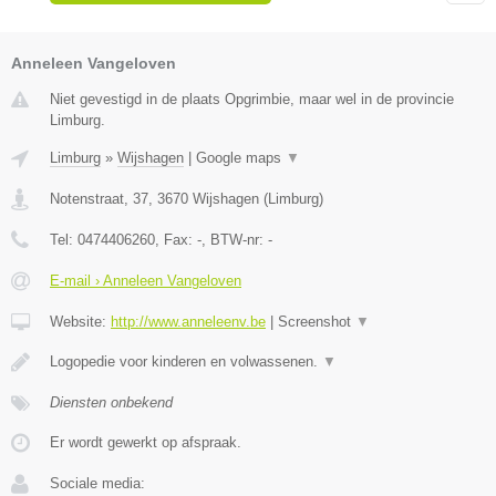
Anneleen Vangeloven
Niet gevestigd in de plaats Opgrimbie, maar wel in de provincie
Limburg.
Limburg
»
Wijshagen
|
Google maps
▼
Notenstraat, 37
,
3670
Wijshagen
(
Limburg
)
Tel:
0474406260
, Fax:
-
, BTW-nr:
-
E-mail › Anneleen Vangeloven
Website:
http://www.anneleenv.be
|
Screenshot
▼
Logopedie voor kinderen en volwassenen.
▼
Diensten onbekend
Er wordt gewerkt op afspraak.
Sociale media: