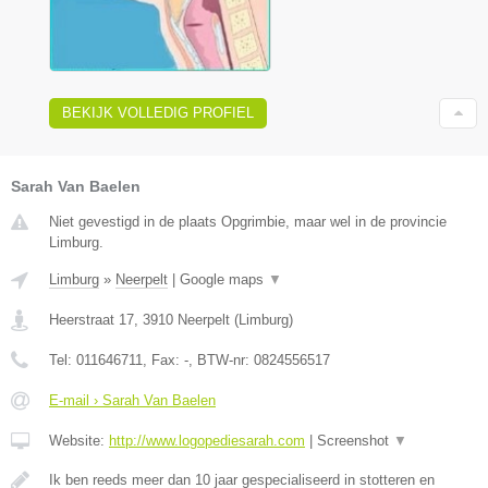
BEKIJK VOLLEDIG PROFIEL
Sarah Van Baelen
Niet gevestigd in de plaats Opgrimbie, maar wel in de provincie
Limburg.
Limburg
»
Neerpelt
|
Google maps
▼
Heerstraat 17
,
3910
Neerpelt
(
Limburg
)
Tel:
011646711
, Fax:
-
, BTW-nr:
0824556517
E-mail › Sarah Van Baelen
Website:
http://www.logopediesarah.com
|
Screenshot
▼
Ik ben reeds meer dan 10 jaar gespecialiseerd in stotteren en