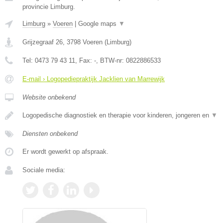
provincie Limburg.
Limburg
»
Voeren
|
Google maps
▼
Grijzegraaf 26
,
3798
Voeren
(
Limburg
)
Tel:
0473 79 43 11
, Fax:
-
, BTW-nr:
0822886533
E-mail › Logopediepraktijk Jacklien van Marrewijk
Website onbekend
Logopedische diagnostiek en therapie voor kinderen, jongeren en
▼
Diensten onbekend
Er wordt gewerkt op afspraak.
Sociale media: