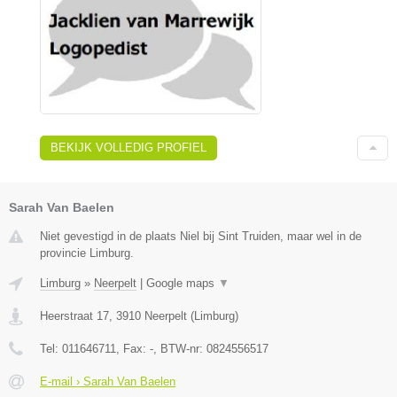
BEKIJK VOLLEDIG PROFIEL
Sarah Van Baelen
Niet gevestigd in de plaats Niel bij Sint Truiden, maar wel in de
provincie Limburg.
Limburg
»
Neerpelt
|
Google maps
▼
Heerstraat 17
,
3910
Neerpelt
(
Limburg
)
Tel:
011646711
, Fax:
-
, BTW-nr:
0824556517
E-mail › Sarah Van Baelen