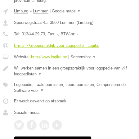
provincie Limburg.
Limburg
»
Lummen
|
Google maps
▼
Spoorwegstraat 4a
,
3560
Lummen
(
Limburg
)
Tel:
013/44.29.73
, Fax:
-
, BTW-nr:
-
E-mail › Groepspraktijk voor Logopedie - Logiko
Website:
http://www.logiko.be
|
Screenshot
▼
Wij werken samen in een groepspraktijk voor logopedie van vijf
logopedisten
▼
Logopedie, Taalstoornissen, Leerstoornissen, Compenserende
Software voor
▼
Er wordt gewerkt op afspraak.
Sociale media: