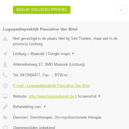
BEKIJK VOLLEDIG PROFIEL
Logopediepraktijk Pascaline Van Briel
Niet gevestigd in de plaats Niel bij Sint Truiden, maar wel in de
provincie Limburg.
Limburg
»
Maaseik
|
Google maps
▼
Aldeneikerweg 17
,
3680
Maaseik
(
Limburg
)
Tel:
0472666477
, Fax:
-
, BTW-nr:
-
E-mail › Logopediepraktijk Pascaline Van Briel
Website:
http://www.logopediepvb.be
|
Screenshot
▼
Behandeling van:
▼
Diensten: Stemtherapie, Oro-myofunctionele therapie
Openingstijden onbekend