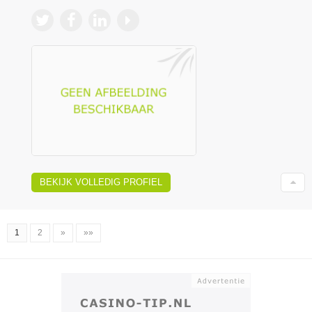
BEKIJK VOLLEDIG PROFIEL
1
2
»
»»