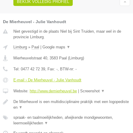
BEKIJK VOLLEDIG PROFIEL
De Mierheuvel - Julie Vanhoudt
Niet gevestigd in de plaats Niel bij Sint Truiden, maar wel in de
provincie Limburg.
Limburg
»
Paal
|
Google maps
▼
Mierheuvelstraat 40
,
3583
Paal
(
Limburg
)
Tel:
0477 42 72 39
, Fax:
-
, BTW-nr:
-
E-mail › De Mierheuvel - Julie Vanhoudt
Website:
http://www.demierheuvel.be
|
Screenshot
▼
De Mierheuvel is een multidisciplinaire praktijk met een logopediste
en
▼
spraak- en taalmoeilijkheden, afwijkende mondgewoonten,
leermoeilijkheden
▼