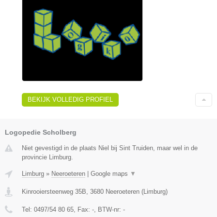
BEKIJK VOLLEDIG PROFIEL
Logopedie Scholberg
Niet gevestigd in de plaats Niel bij Sint Truiden, maar wel in de
provincie Limburg.
Limburg
»
Neeroeteren
|
Google maps
▼
Kinrooiersteenweg 35B
,
3680
Neeroeteren
(
Limburg
)
Tel:
0497/54 80 65
, Fax:
-
, BTW-nr:
-