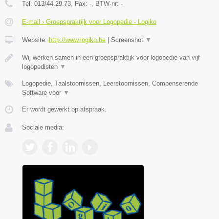
Tel:
013/44.29.73
, Fax:
-
, BTW-nr:
-
E-mail › Groepspraktijk voor Logopedie - Logiko
Website:
http://www.logiko.be
|
Screenshot
▼
Wij werken samen in een groepspraktijk voor logopedie van vijf
logopedisten
▼
Logopedie, Taalstoornissen, Leerstoornissen, Compenserende
Software voor
▼
Er wordt gewerkt op afspraak.
Sociale media: