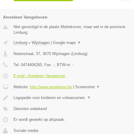
Anneleen Vangeloven
Niet gevestigd in de plaats Mettekoven, maar wel in de provincie
Limburg.
Limburg
»
Wijshagen
|
Google maps
▼
Notenstraat, 37
,
3670
Wijshagen
(
Limburg
)
Tel:
0474406260
, Fax:
-
, BTW-nr:
-
E-mail › Anneleen Vangeloven
Website:
http://www.anneleenv.be
|
Screenshot
▼
Logopedie voor kinderen en volwassenen.
▼
Diensten onbekend
Er wordt gewerkt op afspraak.
Sociale media: