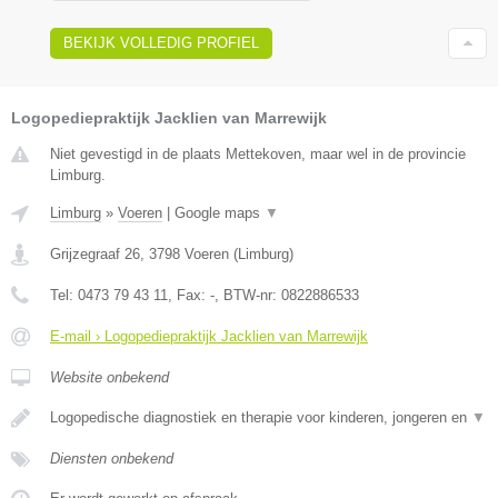
BEKIJK VOLLEDIG PROFIEL
Logopediepraktijk Jacklien van Marrewijk
Niet gevestigd in de plaats Mettekoven, maar wel in de provincie
Limburg.
Limburg
»
Voeren
|
Google maps
▼
Grijzegraaf 26
,
3798
Voeren
(
Limburg
)
Tel:
0473 79 43 11
, Fax:
-
, BTW-nr:
0822886533
E-mail › Logopediepraktijk Jacklien van Marrewijk
Website onbekend
Logopedische diagnostiek en therapie voor kinderen, jongeren en
▼
Diensten onbekend