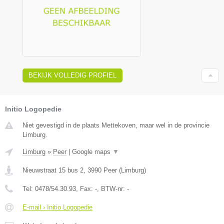
BEKIJK VOLLEDIG PROFIEL
Initio Logopedie
Niet gevestigd in de plaats Mettekoven, maar wel in de provincie
Limburg.
Limburg
»
Peer
|
Google maps
▼
Nieuwstraat 15 bus 2
,
3990
Peer
(
Limburg
)
Tel:
0478/54.30.93
, Fax:
-
, BTW-nr:
-
E-mail › Initio Logopedie