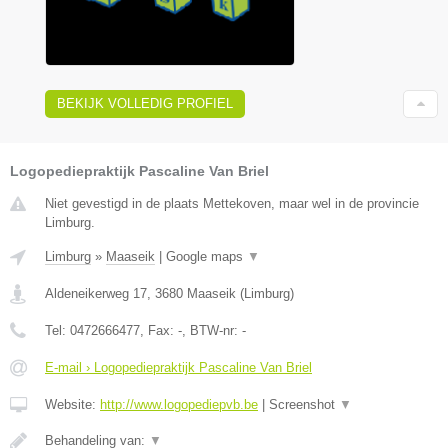
BEKIJK VOLLEDIG PROFIEL
Logopediepraktijk Pascaline Van Briel
Niet gevestigd in de plaats Mettekoven, maar wel in de provincie
Limburg.
Limburg
»
Maaseik
|
Google maps
▼
Aldeneikerweg 17
,
3680
Maaseik
(
Limburg
)
Tel:
0472666477
, Fax:
-
, BTW-nr:
-
E-mail › Logopediepraktijk Pascaline Van Briel
Website:
http://www.logopediepvb.be
|
Screenshot
▼
Behandeling van:
▼