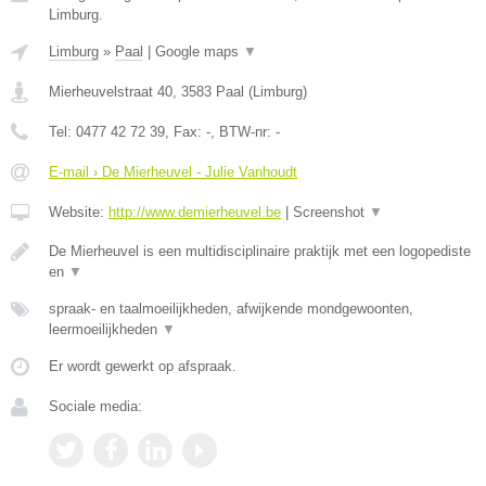
Limburg.
Limburg
»
Paal
|
Google maps
▼
Mierheuvelstraat 40
,
3583
Paal
(
Limburg
)
Tel:
0477 42 72 39
, Fax:
-
, BTW-nr:
-
E-mail › De Mierheuvel - Julie Vanhoudt
Website:
http://www.demierheuvel.be
|
Screenshot
▼
De Mierheuvel is een multidisciplinaire praktijk met een logopediste
en
▼
spraak- en taalmoeilijkheden, afwijkende mondgewoonten,
leermoeilijkheden
▼
Er wordt gewerkt op afspraak.
Sociale media: