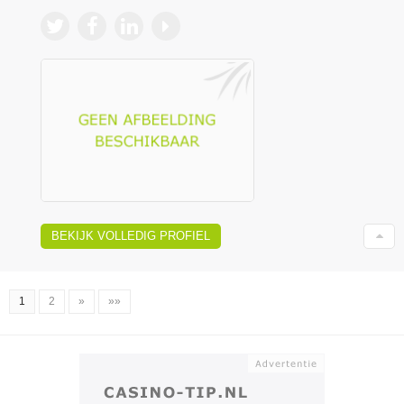
BEKIJK VOLLEDIG PROFIEL
1
2
»
»»