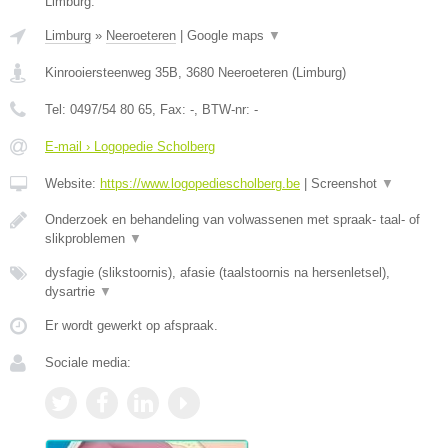
Limburg.
Limburg
»
Neeroeteren
|
Google maps
▼
Kinrooiersteenweg 35B
,
3680
Neeroeteren
(
Limburg
)
Tel:
0497/54 80 65
, Fax:
-
, BTW-nr:
-
E-mail › Logopedie Scholberg
Website:
https://www.logopediescholberg.be
|
Screenshot
▼
Onderzoek en behandeling van volwassenen met spraak- taal- of
slikproblemen
▼
dysfagie (slikstoornis), afasie (taalstoornis na hersenletsel),
dysartrie
▼
Er wordt gewerkt op afspraak.
Sociale media: