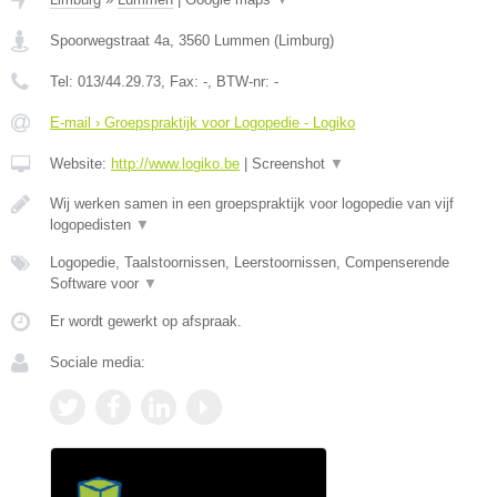
Spoorwegstraat 4a
,
3560
Lummen
(
Limburg
)
Tel:
013/44.29.73
, Fax:
-
, BTW-nr:
-
E-mail › Groepspraktijk voor Logopedie - Logiko
Website:
http://www.logiko.be
|
Screenshot
▼
Wij werken samen in een groepspraktijk voor logopedie van vijf
logopedisten
▼
Logopedie, Taalstoornissen, Leerstoornissen, Compenserende
Software voor
▼
Er wordt gewerkt op afspraak.
Sociale media: