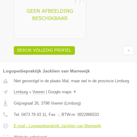
BEKIJK VOLLEDIG PROFIEL
Logopediepraktijk Jacklien van Marrewijk
Niet gevestigd in de plaats Mal, maar wel in de provincie Limburg.
Limburg
»
Voeren
|
Google maps
▼
Grijzegraaf 26
,
3798
Voeren
(
Limburg
)
Tel:
0473 79 43 11
, Fax:
-
, BTW-nr:
0822886533
E-mail › Logopediepraktijk Jacklien van Marrewijk