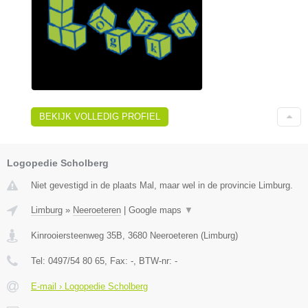
BEKIJK VOLLEDIG PROFIEL
Logopedie Scholberg
Niet gevestigd in de plaats Mal, maar wel in de provincie Limburg.
Limburg
»
Neeroeteren
|
Google maps
▼
Kinrooiersteenweg 35B
,
3680
Neeroeteren
(
Limburg
)
Tel:
0497/54 80 65
, Fax:
-
, BTW-nr:
-
E-mail › Logopedie Scholberg