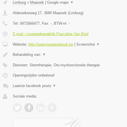
Limburg
»
Maaseik
|
Google maps
▼
Aldeneikerweg 17
,
3680
Maaseik
(
Limburg
)
Tel:
0472666477
, Fax:
-
, BTW-nr:
-
E-mail › Logopediepraktijk Pascaline Van Briel
Website:
http://www.logopediepvb.be
|
Screenshot
▼
Behandeling van:
▼
Diensten: Stemtherapie, Oro-myofunctionele therapie
Openingstijden onbekend
Laatste facebook posts
▼
Sociale media: