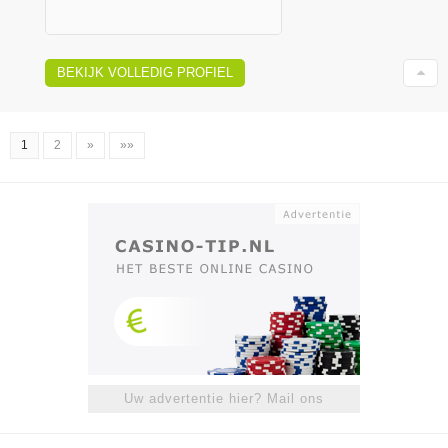
BEKIJK VOLLEDIG PROFIEL
1
2
»
»»
Uw advertentie hier? Mail ons