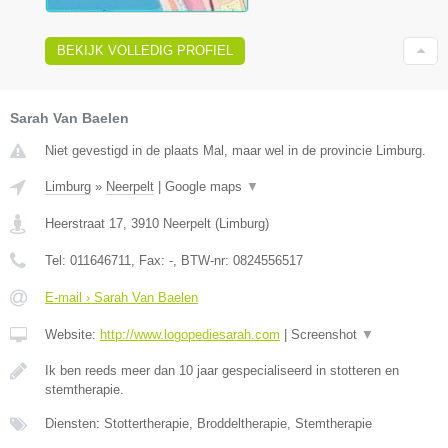
BEKIJK VOLLEDIG PROFIEL
Sarah Van Baelen
Niet gevestigd in de plaats Mal, maar wel in de provincie Limburg.
Limburg
»
Neerpelt
|
Google maps
▼
Heerstraat 17
,
3910
Neerpelt
(
Limburg
)
Tel:
011646711
, Fax:
-
, BTW-nr:
0824556517
E-mail › Sarah Van Baelen
Website:
http://www.logopediesarah.com
|
Screenshot
▼
Ik ben reeds meer dan 10 jaar gespecialiseerd in stotteren en
stemtherapie.
Diensten: Stottertherapie, Broddeltherapie, Stemtherapie