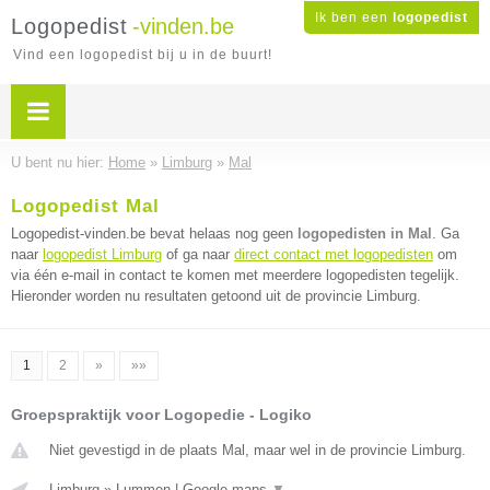
Ik ben een
logopedist
Logopedist
-vinden.be
Vind een logopedist bij u in de buurt!
U bent nu hier:
Home
»
Limburg
»
Mal
Logopedist Mal
Logopedist-vinden.be bevat helaas nog geen
logopedisten in Mal
. Ga
naar
logopedist Limburg
of ga naar
direct contact met logopedisten
om
via één e-mail in contact te komen met meerdere logopedisten tegelijk.
Hieronder worden nu resultaten getoond uit de provincie Limburg.
1
2
»
»»
Groepspraktijk voor Logopedie - Logiko
Niet gevestigd in de plaats Mal, maar wel in de provincie Limburg.
Limburg
»
Lummen
|
Google maps
▼