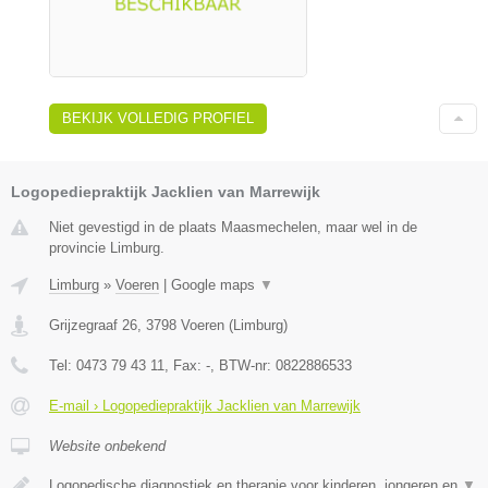
BEKIJK VOLLEDIG PROFIEL
Logopediepraktijk Jacklien van Marrewijk
Niet gevestigd in de plaats Maasmechelen, maar wel in de
provincie Limburg.
Limburg
»
Voeren
|
Google maps
▼
Grijzegraaf 26
,
3798
Voeren
(
Limburg
)
Tel:
0473 79 43 11
, Fax:
-
, BTW-nr:
0822886533
E-mail › Logopediepraktijk Jacklien van Marrewijk
Website onbekend
Logopedische diagnostiek en therapie voor kinderen, jongeren en
▼