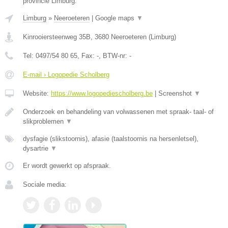
provincie Limburg.
Limburg
»
Neeroeteren
|
Google maps
▼
Kinrooiersteenweg 35B
,
3680
Neeroeteren
(
Limburg
)
Tel:
0497/54 80 65
, Fax:
-
, BTW-nr:
-
E-mail › Logopedie Scholberg
Website:
https://www.logopediescholberg.be
|
Screenshot
▼
Onderzoek en behandeling van volwassenen met spraak- taal- of
slikproblemen
▼
dysfagie (slikstoornis), afasie (taalstoornis na hersenletsel),
dysartrie
▼
Er wordt gewerkt op afspraak.
Sociale media: