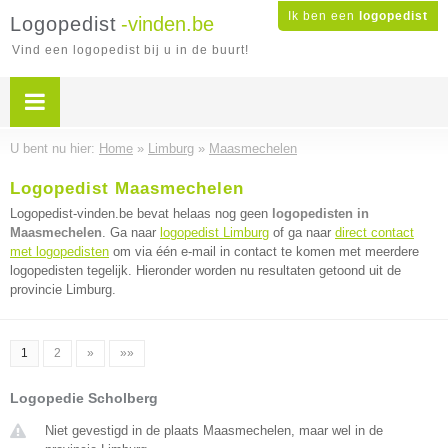
Ik ben een
logopedist
Logopedist
-vinden.be
Vind een logopedist bij u in de buurt!
U bent nu hier:
Home
»
Limburg
»
Maasmechelen
Logopedist Maasmechelen
Logopedist-vinden.be bevat helaas nog geen
logopedisten in
Maasmechelen
. Ga naar
logopedist Limburg
of ga naar
direct contact
met logopedisten
om via één e-mail in contact te komen met meerdere
logopedisten tegelijk. Hieronder worden nu resultaten getoond uit de
provincie Limburg.
1
2
»
»»
Logopedie Scholberg
Niet gevestigd in de plaats Maasmechelen, maar wel in de