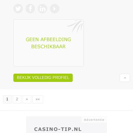
BEKIJK VOLLEDIG PROFIEL
1
2
»
»»