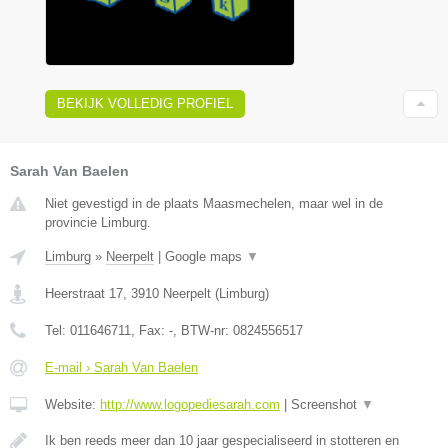
BEKIJK VOLLEDIG PROFIEL
Sarah Van Baelen
Niet gevestigd in de plaats Maasmechelen, maar wel in de
provincie Limburg.
Limburg
»
Neerpelt
|
Google maps
▼
Heerstraat 17
,
3910
Neerpelt
(
Limburg
)
Tel:
011646711
, Fax:
-
, BTW-nr:
0824556517
E-mail › Sarah Van Baelen
Website:
http://www.logopediesarah.com
|
Screenshot
▼
Ik ben reeds meer dan 10 jaar gespecialiseerd in stotteren en