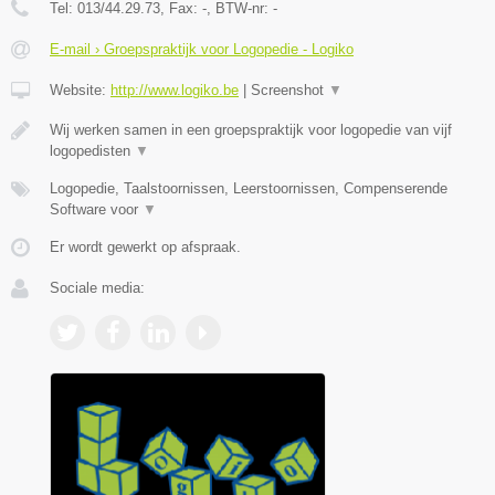
Tel:
013/44.29.73
, Fax:
-
, BTW-nr:
-
E-mail › Groepspraktijk voor Logopedie - Logiko
Website:
http://www.logiko.be
|
Screenshot
▼
Wij werken samen in een groepspraktijk voor logopedie van vijf
logopedisten
▼
Logopedie, Taalstoornissen, Leerstoornissen, Compenserende
Software voor
▼
Er wordt gewerkt op afspraak.
Sociale media: