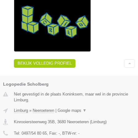
BEKIJK VOLLEDIG PROFIEL
Logopedie Scholberg
Niet gevestigd in de plaats Koninksem, maar wel in de provincie
Limburg.
Limburg
»
Neeroeteren
|
Google maps
▼
Kinrooiersteenweg 35B
,
3680
Neeroeteren
(
Limburg
)
Tel:
0497/54 80 65
, Fax:
-
, BTW-nr:
-