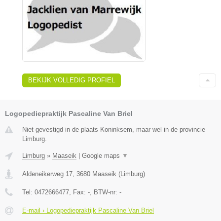
BEKIJK VOLLEDIG PROFIEL
Logopediepraktijk Pascaline Van Briel
Niet gevestigd in de plaats Koninksem, maar wel in de provincie
Limburg.
Limburg
»
Maaseik
|
Google maps
▼
Aldeneikerweg 17
,
3680
Maaseik
(
Limburg
)
Tel:
0472666477
, Fax:
-
, BTW-nr:
-
E-mail › Logopediepraktijk Pascaline Van Briel