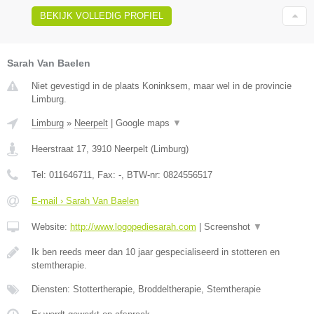
BEKIJK VOLLEDIG PROFIEL
Sarah Van Baelen
Niet gevestigd in de plaats Koninksem, maar wel in de provincie
Limburg.
Limburg
»
Neerpelt
|
Google maps
▼
Heerstraat 17
,
3910
Neerpelt
(
Limburg
)
Tel:
011646711
, Fax:
-
, BTW-nr:
0824556517
E-mail › Sarah Van Baelen
Website:
http://www.logopediesarah.com
|
Screenshot
▼
Ik ben reeds meer dan 10 jaar gespecialiseerd in stotteren en
stemtherapie.
Diensten: Stottertherapie, Broddeltherapie, Stemtherapie