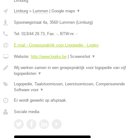
Limburg.
Limburg
»
Lummen
|
Google maps
▼
Spoorwegstraat 4a
,
3560
Lummen
(
Limburg
)
Tel:
013/44.29.73
, Fax:
-
, BTW-nr:
-
E-mail › Groepspraktijk voor Logopedie - Logiko
Website:
http://www.logiko.be
|
Screenshot
▼
Wij werken samen in een groepspraktijk voor logopedie van vijf
logopedisten
▼
Logopedie, Taalstoornissen, Leerstoornissen, Compenserende
Software voor
▼
Er wordt gewerkt op afspraak.
Sociale media: