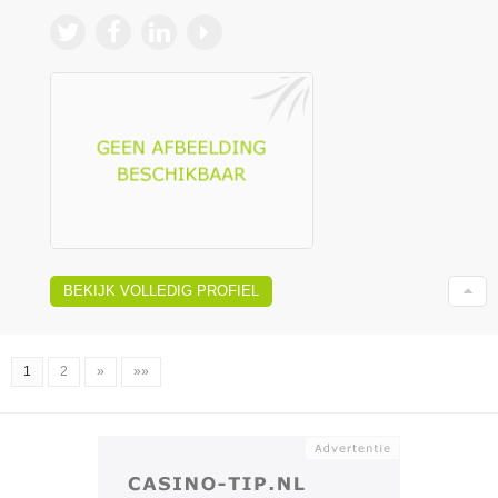
BEKIJK VOLLEDIG PROFIEL
1
2
»
»»