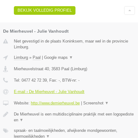
BEKIJK VOLLEDIG PROFIEL
De Mierheuvel - Julie Vanhoudt
Niet gevestigd in de plaats Koninksem, maar wel in de provincie
Limburg.
Limburg
»
Paal
|
Google maps
▼
Mierheuvelstraat 40
,
3583
Paal
(
Limburg
)
Tel:
0477 42 72 39
, Fax:
-
, BTW-nr:
-
E-mail › De Mierheuvel - Julie Vanhoudt
Website:
http://www.demierheuvel.be
|
Screenshot
▼
De Mierheuvel is een multidisciplinaire praktijk met een logopediste
en
▼
spraak- en taalmoeilijkheden, afwijkende mondgewoonten,
leermoeilijkheden
▼