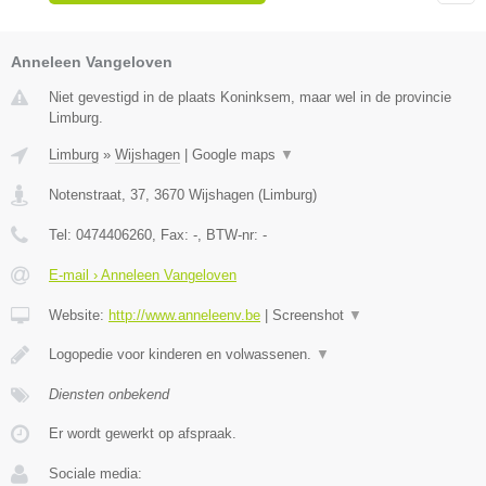
Anneleen Vangeloven
Niet gevestigd in de plaats Koninksem, maar wel in de provincie
Limburg.
Limburg
»
Wijshagen
|
Google maps
▼
Notenstraat, 37
,
3670
Wijshagen
(
Limburg
)
Tel:
0474406260
, Fax:
-
, BTW-nr:
-
E-mail › Anneleen Vangeloven
Website:
http://www.anneleenv.be
|
Screenshot
▼
Logopedie voor kinderen en volwassenen.
▼
Diensten onbekend
Er wordt gewerkt op afspraak.
Sociale media: