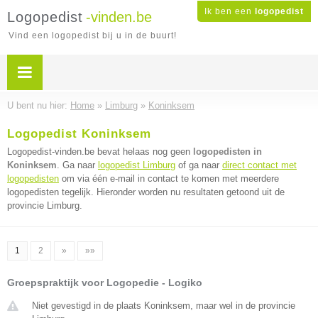
Ik ben een
logopedist
Logopedist
-vinden.be
Vind een logopedist bij u in de buurt!
U bent nu hier:
Home
»
Limburg
»
Koninksem
Logopedist Koninksem
Logopedist-vinden.be bevat helaas nog geen
logopedisten in
Koninksem
. Ga naar
logopedist Limburg
of ga naar
direct contact met
logopedisten
om via één e-mail in contact te komen met meerdere
logopedisten tegelijk. Hieronder worden nu resultaten getoond uit de
provincie Limburg.
1
2
»
»»
Groepspraktijk voor Logopedie - Logiko
Niet gevestigd in de plaats Koninksem, maar wel in de provincie