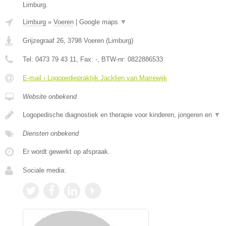
Limburg.
Limburg
»
Voeren
|
Google maps
▼
Grijzegraaf 26
,
3798
Voeren
(
Limburg
)
Tel:
0473 79 43 11
, Fax:
-
, BTW-nr:
0822886533
E-mail › Logopediepraktijk Jacklien van Marrewijk
Website onbekend
Logopedische diagnostiek en therapie voor kinderen, jongeren en
▼
Diensten onbekend
Er wordt gewerkt op afspraak.
Sociale media: