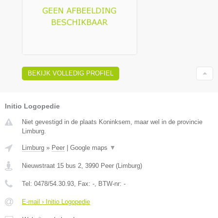
BEKIJK VOLLEDIG PROFIEL
Initio Logopedie
Niet gevestigd in de plaats Koninksem, maar wel in de provincie
Limburg.
Limburg
»
Peer
|
Google maps
▼
Nieuwstraat 15 bus 2
,
3990
Peer
(
Limburg
)
Tel:
0478/54.30.93
, Fax:
-
, BTW-nr:
-
E-mail › Initio Logopedie