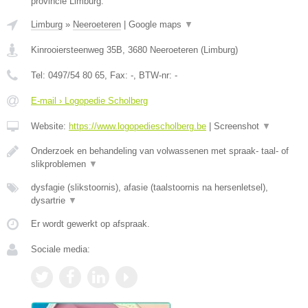
provincie Limburg.
Limburg
»
Neeroeteren
|
Google maps
▼
Kinrooiersteenweg 35B
,
3680
Neeroeteren
(
Limburg
)
Tel:
0497/54 80 65
, Fax:
-
, BTW-nr:
-
E-mail › Logopedie Scholberg
Website:
https://www.logopediescholberg.be
|
Screenshot
▼
Onderzoek en behandeling van volwassenen met spraak- taal- of
slikproblemen
▼
dysfagie (slikstoornis), afasie (taalstoornis na hersenletsel),
dysartrie
▼
Er wordt gewerkt op afspraak.
Sociale media: