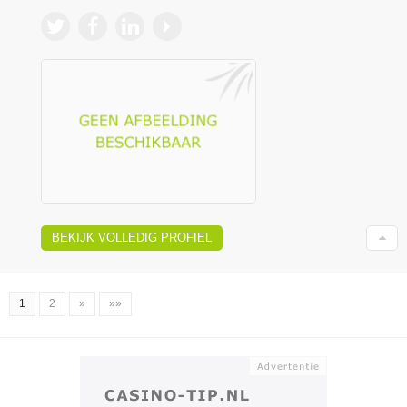
BEKIJK VOLLEDIG PROFIEL
1
2
»
»»