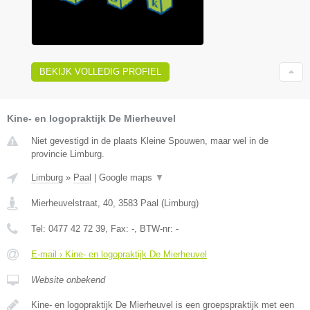
BEKIJK VOLLEDIG PROFIEL
Kine- en logopraktijk De Mierheuvel
Niet gevestigd in de plaats Kleine Spouwen, maar wel in de
provincie Limburg.
Limburg
»
Paal
|
Google maps
▼
Mierheuvelstraat, 40
,
3583
Paal
(
Limburg
)
Tel:
0477 42 72 39
, Fax:
-
, BTW-nr:
-
E-mail › Kine- en logopraktijk De Mierheuvel
Website onbekend
Kine- en logopraktijk De Mierheuvel is een groepspraktijk met een