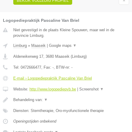
BEKIJK VOLLEDIG PROFIEL
Logopediepraktijk Pascaline Van Briel
Niet gevestigd in de plaats Kleine Spouwen, maar wel in de
provincie Limburg.
Limburg
»
Maaseik
|
Google maps
▼
Aldeneikerweg 17
,
3680
Maaseik
(
Limburg
)
Tel:
0472666477
, Fax:
-
, BTW-nr:
-
E-mail › Logopediepraktijk Pascaline Van Briel
Website:
http://www.logopediepvb.be
|
Screenshot
▼
Behandeling van:
▼
Diensten: Stemtherapie, Oro-myofunctionele therapie
Openingstijden onbekend