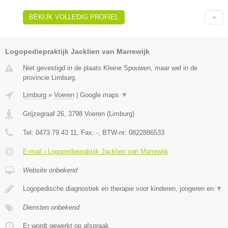
BEKIJK VOLLEDIG PROFIEL
Logopediepraktijk Jacklien van Marrewijk
Niet gevestigd in de plaats Kleine Spouwen, maar wel in de
provincie Limburg.
Limburg
»
Voeren
|
Google maps
▼
Grijzegraaf 26
,
3798
Voeren
(
Limburg
)
Tel:
0473 79 43 11
, Fax:
-
, BTW-nr:
0822886533
E-mail › Logopediepraktijk Jacklien van Marrewijk
Website onbekend
Logopedische diagnostiek en therapie voor kinderen, jongeren en
▼
Diensten onbekend
Er wordt gewerkt op afspraak.