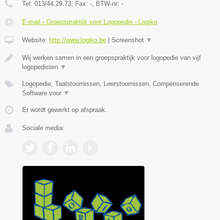
Tel:
013/44.29.73
, Fax:
-
, BTW-nr:
-
E-mail › Groepspraktijk voor Logopedie - Logiko
Website:
http://www.logiko.be
|
Screenshot
▼
Wij werken samen in een groepspraktijk voor logopedie van vijf
logopedisten
▼
Logopedie, Taalstoornissen, Leerstoornissen, Compenserende
Software voor
▼
Er wordt gewerkt op afspraak.
Sociale media: