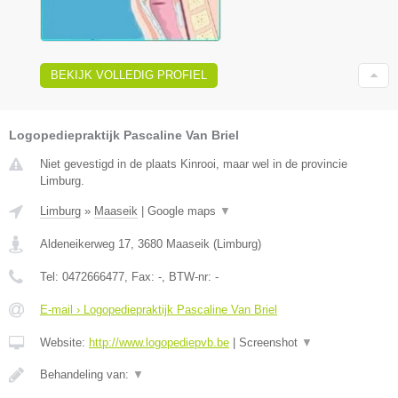
BEKIJK VOLLEDIG PROFIEL
Logopediepraktijk Pascaline Van Briel
Niet gevestigd in de plaats Kinrooi, maar wel in de provincie
Limburg.
Limburg
»
Maaseik
|
Google maps
▼
Aldeneikerweg 17
,
3680
Maaseik
(
Limburg
)
Tel:
0472666477
, Fax:
-
, BTW-nr:
-
E-mail › Logopediepraktijk Pascaline Van Briel
Website:
http://www.logopediepvb.be
|
Screenshot
▼
Behandeling van:
▼