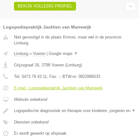
BEKIJK VOLLEDIG PROFIEL
Logopediepraktijk Jacklien van Marrewijk
Niet gevestigd in de plaats Kinrooi, maar wel in de provincie
Limburg.
Limburg
»
Voeren
|
Google maps
▼
Grijzegraaf 26
,
3798
Voeren
(
Limburg
)
Tel:
0473 79 43 11
, Fax:
-
, BTW-nr:
0822886533
E-mail › Logopediepraktijk Jacklien van Marrewijk
Website onbekend
Logopedische diagnostiek en therapie voor kinderen, jongeren en
▼
Diensten onbekend
Er wordt gewerkt op afspraak.