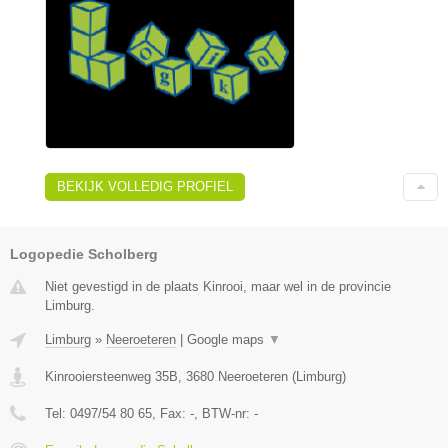
BEKIJK VOLLEDIG PROFIEL
Logopedie Scholberg
Niet gevestigd in de plaats Kinrooi, maar wel in de provincie
Limburg.
Limburg
»
Neeroeteren
|
Google maps
▼
Kinrooiersteenweg 35B
,
3680
Neeroeteren
(
Limburg
)
Tel:
0497/54 80 65
, Fax:
-
, BTW-nr:
-