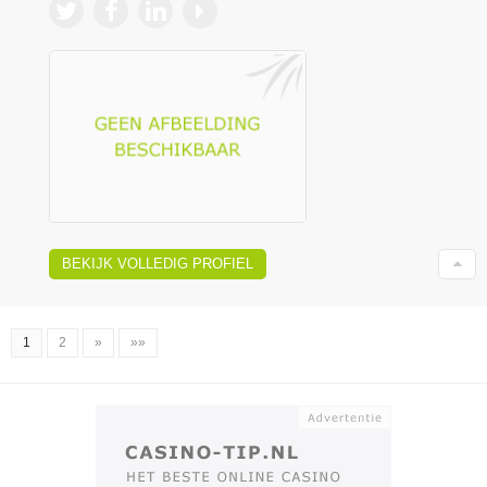
BEKIJK VOLLEDIG PROFIEL
1
2
»
»»