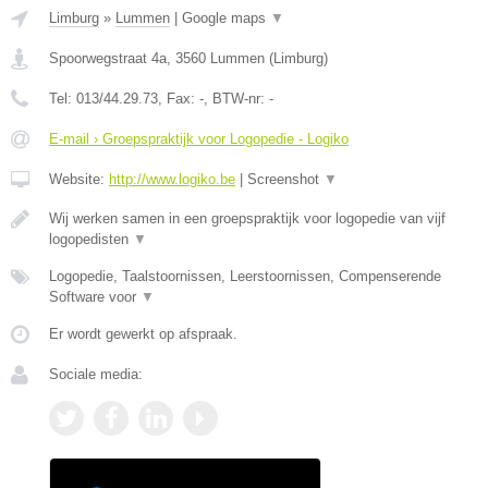
Limburg
»
Lummen
|
Google maps
▼
Spoorwegstraat 4a
,
3560
Lummen
(
Limburg
)
Tel:
013/44.29.73
, Fax:
-
, BTW-nr:
-
E-mail › Groepspraktijk voor Logopedie - Logiko
Website:
http://www.logiko.be
|
Screenshot
▼
Wij werken samen in een groepspraktijk voor logopedie van vijf
logopedisten
▼
Logopedie, Taalstoornissen, Leerstoornissen, Compenserende
Software voor
▼
Er wordt gewerkt op afspraak.
Sociale media: