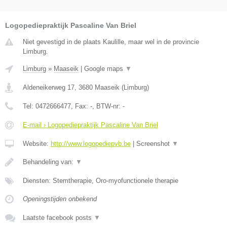
Logopediepraktijk Pascaline Van Briel
Niet gevestigd in de plaats Kaulille, maar wel in de provincie
Limburg.
Limburg
»
Maaseik
|
Google maps
▼
Aldeneikerweg 17
,
3680
Maaseik
(
Limburg
)
Tel:
0472666477
, Fax:
-
, BTW-nr:
-
E-mail › Logopediepraktijk Pascaline Van Briel
Website:
http://www.logopediepvb.be
|
Screenshot
▼
Behandeling van:
▼
Diensten: Stemtherapie, Oro-myofunctionele therapie
Openingstijden onbekend
Laatste facebook posts
▼