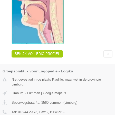
BEKIJK VOLLEDIG PROFIEL
Groepspraktijk voor Logopedie - Logiko
Niet gevestigd in de plaats Kaulille, maar wel in de provincie
Limburg.
Limburg
»
Lummen
|
Google maps
▼
Spoorwegstraat 4a
,
3560
Lummen
(
Limburg
)
Tel:
013/44.29.73
, Fax:
-
, BTW-nr:
-