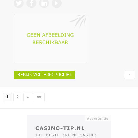
BEKIJK VOLLEDIG PROFIEL
1
2
»
»»