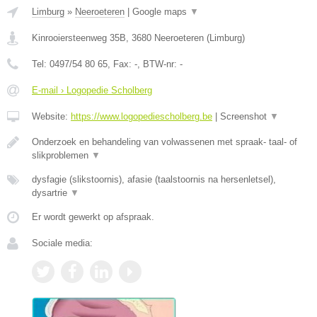
Limburg
»
Neeroeteren
|
Google maps
▼
Kinrooiersteenweg 35B
,
3680
Neeroeteren
(
Limburg
)
Tel:
0497/54 80 65
, Fax:
-
, BTW-nr:
-
E-mail › Logopedie Scholberg
Website:
https://www.logopediescholberg.be
|
Screenshot
▼
Onderzoek en behandeling van volwassenen met spraak- taal- of
slikproblemen
▼
dysfagie (slikstoornis), afasie (taalstoornis na hersenletsel),
dysartrie
▼
Er wordt gewerkt op afspraak.
Sociale media: