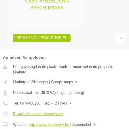
BEKIJK VOLLEDIG PROFIEL
Anneleen Vangeloven
Niet gevestigd in de plaats Kaulille, maar wel in de provincie
Limburg.
Limburg
»
Wijshagen
|
Google maps
▼
Notenstraat, 37
,
3670
Wijshagen
(
Limburg
)
Tel:
0474406260
, Fax:
-
, BTW-nr:
-
E-mail › Anneleen Vangeloven
Website:
http://www.anneleenv.be
|
Screenshot
▼