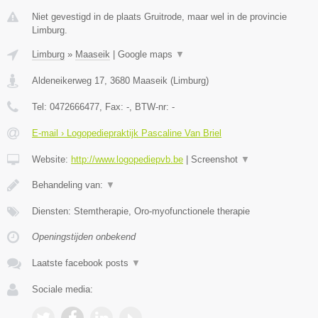
Niet gevestigd in de plaats Gruitrode, maar wel in de provincie
Limburg.
Limburg
»
Maaseik
|
Google maps
▼
Aldeneikerweg 17
,
3680
Maaseik
(
Limburg
)
Tel:
0472666477
, Fax:
-
, BTW-nr:
-
E-mail › Logopediepraktijk Pascaline Van Briel
Website:
http://www.logopediepvb.be
|
Screenshot
▼
Behandeling van:
▼
Diensten: Stemtherapie, Oro-myofunctionele therapie
Openingstijden onbekend
Laatste facebook posts
▼
Sociale media: