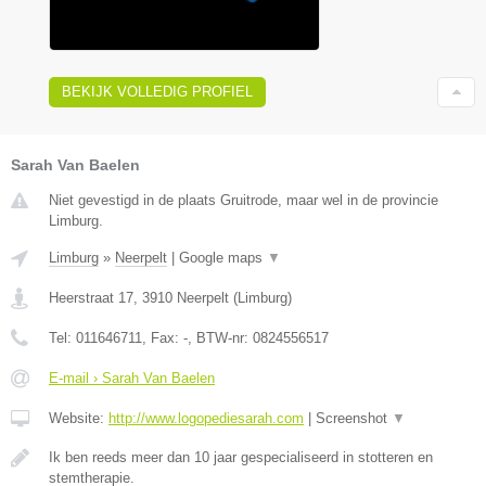
BEKIJK VOLLEDIG PROFIEL
Sarah Van Baelen
Niet gevestigd in de plaats Gruitrode, maar wel in de provincie
Limburg.
Limburg
»
Neerpelt
|
Google maps
▼
Heerstraat 17
,
3910
Neerpelt
(
Limburg
)
Tel:
011646711
, Fax:
-
, BTW-nr:
0824556517
E-mail › Sarah Van Baelen
Website:
http://www.logopediesarah.com
|
Screenshot
▼
Ik ben reeds meer dan 10 jaar gespecialiseerd in stotteren en
stemtherapie.