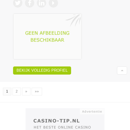
BEKIJK VOLLEDIG PROFIEL
1
2
»
»»