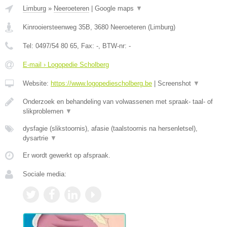
Limburg
»
Neeroeteren
|
Google maps
▼
Kinrooiersteenweg 35B
,
3680
Neeroeteren
(
Limburg
)
Tel:
0497/54 80 65
, Fax:
-
, BTW-nr:
-
E-mail › Logopedie Scholberg
Website:
https://www.logopediescholberg.be
|
Screenshot
▼
Onderzoek en behandeling van volwassenen met spraak- taal- of
slikproblemen
▼
dysfagie (slikstoornis), afasie (taalstoornis na hersenletsel),
dysartrie
▼
Er wordt gewerkt op afspraak.
Sociale media: