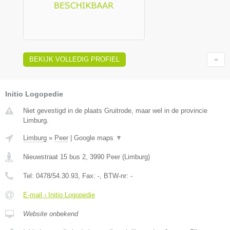
BEKIJK VOLLEDIG PROFIEL
Initio Logopedie
Niet gevestigd in de plaats Gruitrode, maar wel in de provincie
Limburg.
Limburg
»
Peer
|
Google maps
▼
Nieuwstraat 15 bus 2
,
3990
Peer
(
Limburg
)
Tel:
0478/54.30.93
, Fax:
-
, BTW-nr:
-
E-mail › Initio Logopedie
Website onbekend