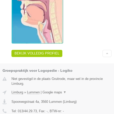
BEKIJK VOLLEDIG PROFIEL
Groepspraktijk voor Logopedie - Logiko
Niet gevestigd in de plaats Gruitrode, maar wel in de provincie
Limburg.
Limburg
»
Lummen
|
Google maps
▼
Spoorwegstraat 4a
,
3560
Lummen
(
Limburg
)
Tel:
013/44.29.73
, Fax:
-
, BTW-nr:
-