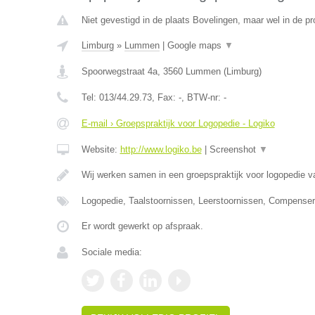
Niet gevestigd in de plaats Bovelingen, maar wel in de pr
Limburg
»
Lummen
|
Google maps
▼
Spoorwegstraat 4a
,
3560
Lummen
(
Limburg
)
Tel:
013/44.29.73
, Fax:
-
, BTW-nr:
-
E-mail › Groepspraktijk voor Logopedie - Logiko
Website:
http://www.logiko.be
|
Screenshot
▼
Wij werken samen in een groepspraktijk voor logopedie va
Logopedie, Taalstoornissen, Leerstoornissen, Compense
Er wordt gewerkt op afspraak.
Sociale media: