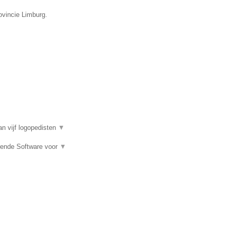
ovincie Limburg.
n vijf logopedisten
▼
rende Software voor
▼