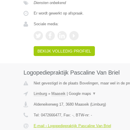
Diensten onbekend
Er wordt gewerkt op afspraak.
Sociale media:
BEKIJK VOLLEDIG PROFIEL
Logopediepraktijk Pascaline Van Briel
Niet gevestigd in de plaats Bovelingen, maar wel in de pr
Limburg
»
Maaseik
|
Google maps
▼
Aldeneikerweg 17
,
3680
Maaseik
(
Limburg
)
Tel:
0472666477
, Fax:
-
, BTW-nr:
-
E-mail › Logopediepraktijk Pascaline Van Briel