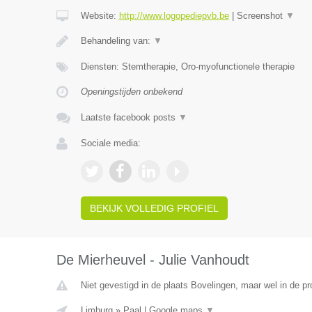
Website:
http://www.logopediepvb.be
|
Screenshot
▼
Behandeling van:
▼
Diensten: Stemtherapie, Oro-myofunctionele therapie
Openingstijden onbekend
Laatste facebook posts
▼
Sociale media:
BEKIJK VOLLEDIG PROFIEL
De Mierheuvel - Julie Vanhoudt
Niet gevestigd in de plaats Bovelingen, maar wel in de pr
Limburg
»
Paal
|
Google maps
▼