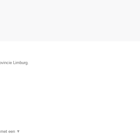
ovincie Limburg.
k met een
▼