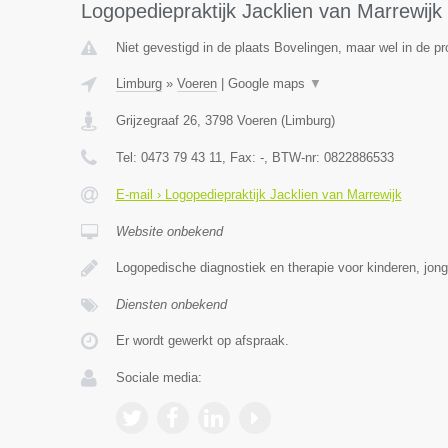
Logopediepraktijk Jacklien van Marrewijk
Niet gevestigd in de plaats Bovelingen, maar wel in de pr
Limburg
»
Voeren
|
Google maps
▼
Grijzegraaf 26
,
3798
Voeren
(
Limburg
)
Tel:
0473 79 43 11
, Fax:
-
, BTW-nr:
0822886533
E-mail › Logopediepraktijk Jacklien van Marrewijk
Website onbekend
Logopedische diagnostiek en therapie voor kinderen, jon
Diensten onbekend
Er wordt gewerkt op afspraak.
Sociale media: