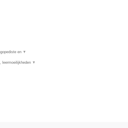
logopediste en
▼
, leermoeilijkheden
▼