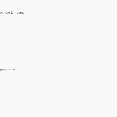
ovincie Limburg.
geren en
▼