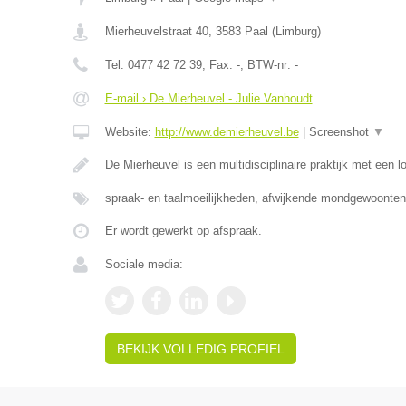
Mierheuvelstraat 40
,
3583
Paal
(
Limburg
)
Tel:
0477 42 72 39
, Fax:
-
, BTW-nr:
-
E-mail › De Mierheuvel - Julie Vanhoudt
Website:
http://www.demierheuvel.be
|
Screenshot
▼
De Mierheuvel is een multidisciplinaire praktijk met een 
spraak- en taalmoeilijkheden, afwijkende mondgewoonten
Er wordt gewerkt op afspraak.
Sociale media:
BEKIJK VOLLEDIG PROFIEL