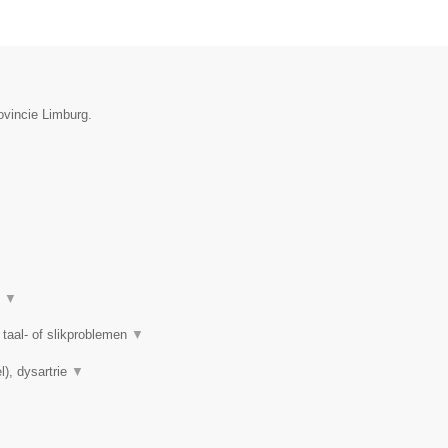
ovincie Limburg.
t
▼
taal- of slikproblemen
▼
l), dysartrie
▼