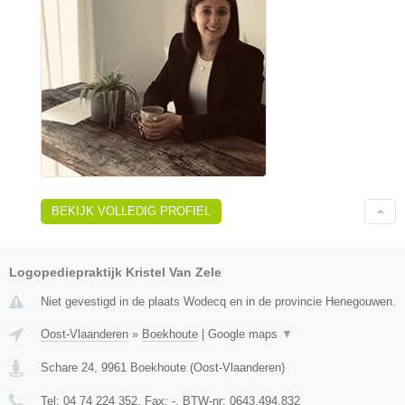
BEKIJK VOLLEDIG PROFIEL
Logopediepraktijk Kristel Van Zele
Niet gevestigd in de plaats Wodecq en in de provincie Henegouwen.
Oost-Vlaanderen
»
Boekhoute
|
Google maps
▼
Schare 24
,
9961
Boekhoute
(
Oost-Vlaanderen
)
Tel:
04 74 224 352
, Fax:
-
, BTW-nr:
0643.494.832