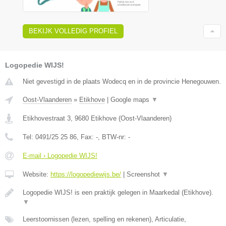
BEKIJK VOLLEDIG PROFIEL
Logopedie WIJS!
Niet gevestigd in de plaats Wodecq en in de provincie Henegouwen.
Oost-Vlaanderen
»
Etikhove
|
Google maps
▼
Etikhovestraat 3
,
9680
Etikhove
(
Oost-Vlaanderen
)
Tel:
0491/25 25 86
, Fax:
-
, BTW-nr:
-
E-mail › Logopedie WIJS!
Website:
https://logopediewijs.be/
|
Screenshot
▼
Logopedie WIJS! is een praktijk gelegen in Maarkedal (Etikhove).
▼
Leerstoornissen (lezen, spelling en rekenen), Articulatie,