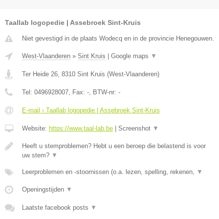
Taallab logopedie | Assebroek Sint-Kruis
Niet gevestigd in de plaats Wodecq en in de provincie Henegouwen.
West-Vlaanderen
»
Sint Kruis
|
Google maps
▼
Ter Heide 26
,
8310
Sint Kruis
(
West-Vlaanderen
)
Tel:
0496928007
, Fax:
-
, BTW-nr:
-
E-mail › Taallab logopedie | Assebroek Sint-Kruis
Website:
https://www.taal-lab.be
|
Screenshot
▼
Heeft u stemproblemen? Hebt u een beroep die belastend is voor
uw stem?
▼
Leerproblemen en -stoornissen (o.a. lezen, spelling, rekenen,
▼
Openingstijden
▼
Laatste facebook posts
▼