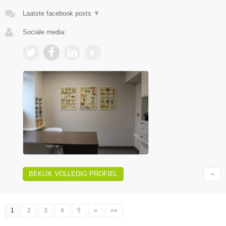
Laatste facebook posts
▼
Sociale media:
BEKIJK VOLLEDIG PROFIEL
1
2
3
4
5
»
»»