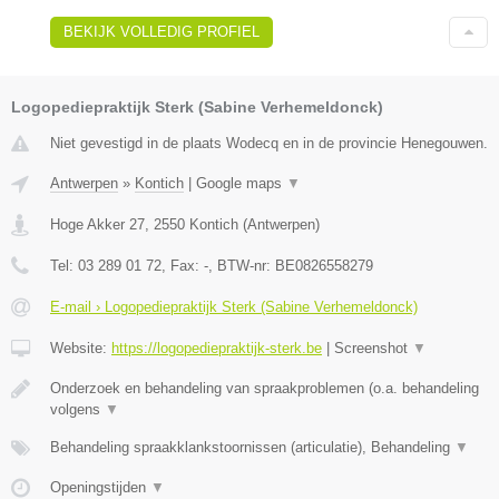
BEKIJK VOLLEDIG PROFIEL
Logopediepraktijk Sterk (Sabine Verhemeldonck)
Niet gevestigd in de plaats Wodecq en in de provincie Henegouwen.
Antwerpen
»
Kontich
|
Google maps
▼
Hoge Akker 27
,
2550
Kontich
(
Antwerpen
)
Tel:
03 289 01 72
, Fax:
-
, BTW-nr:
BE0826558279
E-mail › Logopediepraktijk Sterk (Sabine Verhemeldonck)
Website:
https://logopediepraktijk-sterk.be
|
Screenshot
▼
Onderzoek en behandeling van spraakproblemen (o.a. behandeling
volgens
▼
Behandeling spraakklankstoornissen (articulatie), Behandeling
▼
Openingstijden
▼