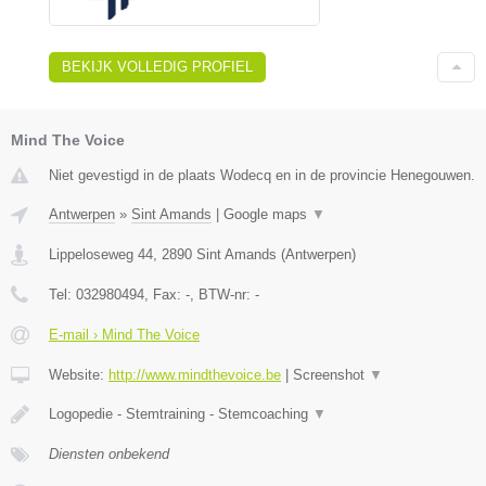
BEKIJK VOLLEDIG PROFIEL
Mind The Voice
Niet gevestigd in de plaats Wodecq en in de provincie Henegouwen.
Antwerpen
»
Sint Amands
|
Google maps
▼
Lippeloseweg 44
,
2890
Sint Amands
(
Antwerpen
)
Tel:
032980494
, Fax:
-
, BTW-nr:
-
E-mail › Mind The Voice
Website:
http://www.mindthevoice.be
|
Screenshot
▼
Logopedie - Stemtraining - Stemcoaching
▼
Diensten onbekend