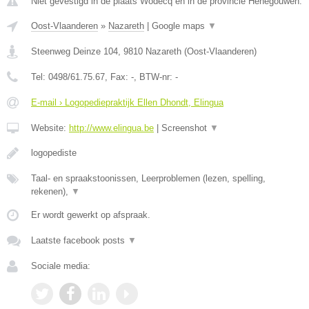
Niet gevestigd in de plaats Wodecq en in de provincie Henegouwen.
Oost-Vlaanderen
»
Nazareth
|
Google maps
▼
Steenweg Deinze 104
,
9810
Nazareth
(
Oost-Vlaanderen
)
Tel:
0498/61.75.67
, Fax:
-
, BTW-nr:
-
E-mail › Logopediepraktijk Ellen Dhondt, Elingua
Website:
http://www.elingua.be
|
Screenshot
▼
logopediste
Taal- en spraakstoonissen, Leerproblemen (lezen, spelling,
rekenen),
▼
Er wordt gewerkt op afspraak.
Laatste facebook posts
▼
Sociale media: