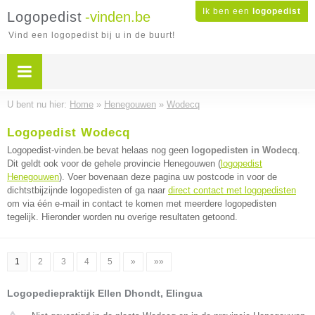
Ik ben een
logopedist
Logopedist
-vinden.be
Vind een logopedist bij u in de buurt!
U bent nu hier:
Home
»
Henegouwen
»
Wodecq
Logopedist Wodecq
Logopedist-vinden.be bevat helaas nog geen
logopedisten in Wodecq
.
Dit geldt ook voor de gehele provincie Henegouwen (
logopedist
Henegouwen
). Voer bovenaan deze pagina uw postcode in voor de
dichtstbijzijnde logopedisten of ga naar
direct contact met logopedisten
om via één e-mail in contact te komen met meerdere logopedisten
tegelijk. Hieronder worden nu overige resultaten getoond.
1
2
3
4
5
»
»»
Logopediepraktijk Ellen Dhondt, Elingua