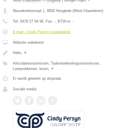
West-Vlaanderen
»
Hooglede
|
Google maps
▼
Nieuwkerkestraat 1
,
8830
Hooglede
(
West-Vlaanderen
)
Tel:
0479 27 94 96
, Fax:
-
, BTW-nr:
-
E-mail › Cindy Persyn Logopediste
Website onbekend
Hallo,
▼
Articulatiestoornissen, Taalontwikkelingsstoornissen,
Leerproblemen: lezen,
▼
Er wordt gewerkt op afspraak.
Sociale media: