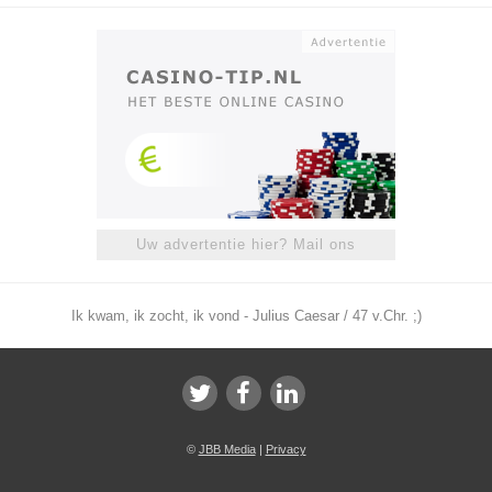
Uw advertentie hier? Mail ons
Ik kwam, ik zocht, ik vond - Julius Caesar / 47 v.Chr. ;)
©
JBB Media
|
Privacy