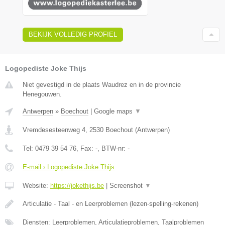
BEKIJK VOLLEDIG PROFIEL
Logopediste Joke Thijs
Niet gevestigd in de plaats Waudrez en in de provincie
Henegouwen.
Antwerpen
»
Boechout
|
Google maps
▼
Vremdesesteenweg 4
,
2530
Boechout
(
Antwerpen
)
Tel:
0479 39 54 76
, Fax:
-
, BTW-nr:
-
E-mail › Logopediste Joke Thijs
Website:
https://jokethijs.be
|
Screenshot
▼
Articulatie - Taal - en Leerproblemen (lezen-spelling-rekenen)
Diensten: Leerproblemen, Articulatieproblemen, Taalproblemen