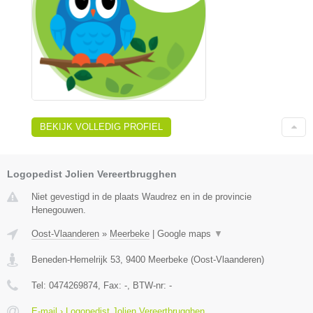
BEKIJK VOLLEDIG PROFIEL
Logopedist Jolien Vereertbrugghen
Niet gevestigd in de plaats Waudrez en in de provincie
Henegouwen.
Oost-Vlaanderen
»
Meerbeke
|
Google maps
▼
Beneden-Hemelrijk 53
,
9400
Meerbeke
(
Oost-Vlaanderen
)
Tel:
0474269874
, Fax:
-
, BTW-nr:
-
E-mail › Logopedist Jolien Vereertbrugghen