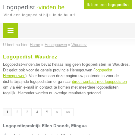
Ik ben een
logopedist
Logopedist
-vinden.be
Vind een logopedist bij u in de buurt!
U bent nu hier:
Home
»
Henegouwen
»
Waudrez
Logopedist Waudrez
Logopedist-vinden.be bevat helaas nog geen
logopedisten in Waudrez
.
Dit geldt ook voor de gehele provincie Henegouwen (
logopedist
Henegouwen
). Voer bovenaan deze pagina uw postcode in voor de
dichtstbijzijnde logopedisten of ga naar
direct contact met logopedisten
om via één e-mail in contact te komen met meerdere logopedisten
tegelijk. Hieronder worden nu overige resultaten getoond.
1
2
3
4
5
»
»»
Logopediepraktijk Ellen Dhondt, Elingua