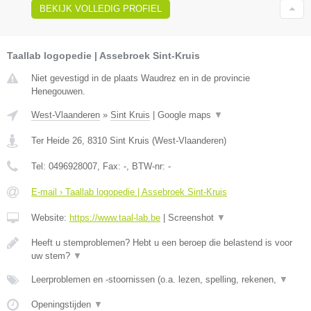
BEKIJK VOLLEDIG PROFIEL
Taallab logopedie | Assebroek Sint-Kruis
Niet gevestigd in de plaats Waudrez en in de provincie
Henegouwen.
West-Vlaanderen
»
Sint Kruis
|
Google maps
▼
Ter Heide 26
,
8310
Sint Kruis
(
West-Vlaanderen
)
Tel:
0496928007
, Fax:
-
, BTW-nr:
-
E-mail › Taallab logopedie | Assebroek Sint-Kruis
Website:
https://www.taal-lab.be
|
Screenshot
▼
Heeft u stemproblemen? Hebt u een beroep die belastend is voor
uw stem?
▼
Leerproblemen en -stoornissen (o.a. lezen, spelling, rekenen,
▼
Openingstijden
▼