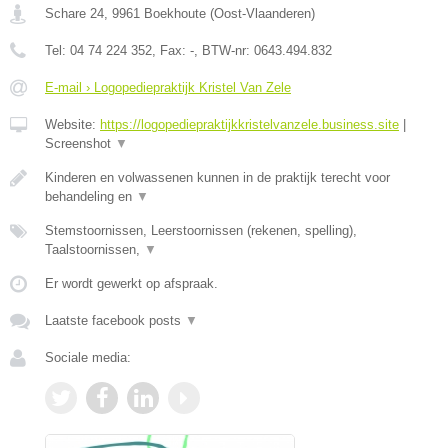
Schare 24
,
9961
Boekhoute
(
Oost-Vlaanderen
)
Tel:
04 74 224 352
, Fax:
-
, BTW-nr:
0643.494.832
E-mail › Logopediepraktijk Kristel Van Zele
Website:
https://logopediepraktijkkristelvanzele.business.site
|
Screenshot
▼
Kinderen en volwassenen kunnen in de praktijk terecht voor
behandeling en
▼
Stemstoornissen, Leerstoornissen (rekenen, spelling),
Taalstoornissen,
▼
Er wordt gewerkt op afspraak.
Laatste facebook posts
▼
Sociale media: