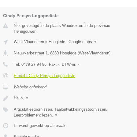
Cindy Persyn Logopediste
Niet gevestigd in de plaats Waudrez en in de provincie
Henegouwen.
West-Vlaanderen
»
Hooglede
|
Google maps
▼
Nieuwkerkestraat 1
,
8830
Hooglede
(
West-Vlaanderen
)
Tel:
0479 27 94 96
, Fax:
-
, BTW-nr:
-
E-mail › Cindy Persyn Logopediste
Website onbekend
Hallo,
▼
Articulatiestoornissen, Taalontwikkelingsstoornissen,
Leerproblemen: lezen,
▼
Er wordt gewerkt op afspraak.
Sociale media: