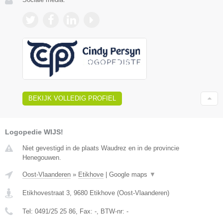
BEKIJK VOLLEDIG PROFIEL
Logopedie WIJS!
Niet gevestigd in de plaats Waudrez en in de provincie
Henegouwen.
Oost-Vlaanderen
»
Etikhove
|
Google maps
▼
Etikhovestraat 3
,
9680
Etikhove
(
Oost-Vlaanderen
)
Tel:
0491/25 25 86
, Fax:
-
, BTW-nr:
-