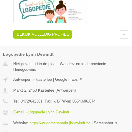
BEKIJK VOLLEDIG PROFIEL
Logopedie Lynn Dewindt
Niet gevestigd in de plaats Waudrez en in de provincie
Henegouwen.
Antwerpen
»
Kasterlee
|
Google maps
▼
Markt 2
,
2460
Kasterlee
(
Antwerpen
)
Tel:
0472/642361
, Fax:
-
, BTW-nr:
0554.696.874
E-mail › Logopedie Lynn Dewindt
Website:
http://www.groepspraktijkdewindt.be
|
Screenshot
▼