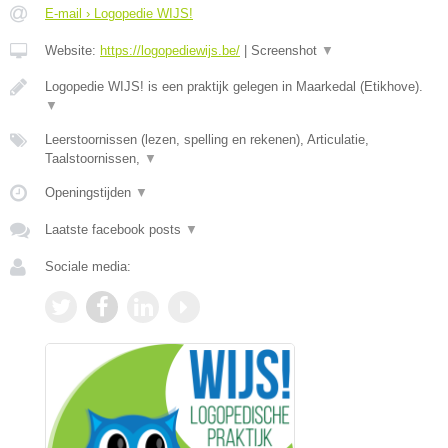
E-mail › Logopedie WIJS!
Website:
https://logopediewijs.be/
|
Screenshot
▼
Logopedie WIJS! is een praktijk gelegen in Maarkedal (Etikhove).
▼
Leerstoornissen (lezen, spelling en rekenen), Articulatie,
Taalstoornissen,
▼
Openingstijden
▼
Laatste facebook posts
▼
Sociale media: