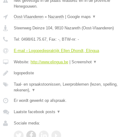
Niet gevestigd in de plaats Waudrez en in de provincie
Henegouwen.
Oost-Vlaanderen
»
Nazareth
|
Google maps
▼
Steenweg Deinze 104
,
9810
Nazareth
(
Oost-Vlaanderen
)
Tel:
0498/61.75.67
, Fax:
-
, BTW-nr:
-
E-mail › Logopediepraktijk Ellen Dhondt, Elingua
Website:
http://www.elingua.be
|
Screenshot
▼
logopediste
Taal- en spraakstoonissen, Leerproblemen (lezen, spelling,
rekenen),
▼
Er wordt gewerkt op afspraak.
Laatste facebook posts
▼
Sociale media: