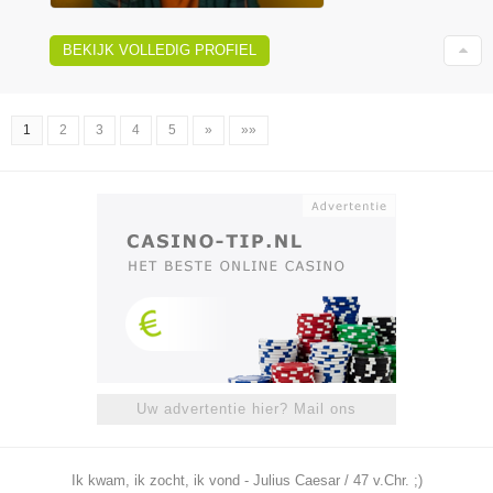
BEKIJK VOLLEDIG PROFIEL
1
2
3
4
5
»
»»
Uw advertentie hier? Mail ons
Ik kwam, ik zocht, ik vond - Julius Caesar / 47 v.Chr. ;)