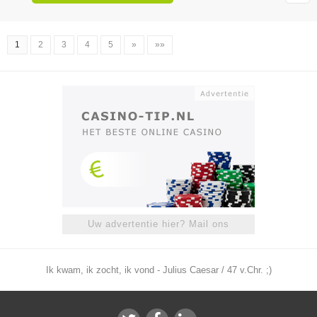
1
2
3
4
5
»
»»
Uw advertentie hier? Mail ons
Ik kwam, ik zocht, ik vond - Julius Caesar / 47 v.Chr. ;)