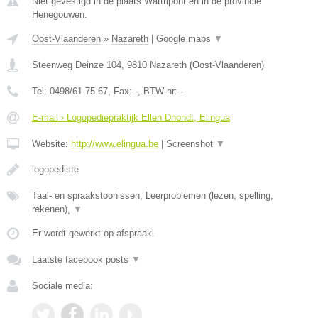
Niet gevestigd in de plaats Wattripont en in de provincie
Henegouwen.
Oost-Vlaanderen
»
Nazareth
|
Google maps
▼
Steenweg Deinze 104
,
9810
Nazareth
(
Oost-Vlaanderen
)
Tel:
0498/61.75.67
, Fax:
-
, BTW-nr:
-
E-mail › Logopediepraktijk Ellen Dhondt, Elingua
Website:
http://www.elingua.be
|
Screenshot
▼
logopediste
Taal- en spraakstoonissen, Leerproblemen (lezen, spelling,
rekenen),
▼
Er wordt gewerkt op afspraak.
Laatste facebook posts
▼
Sociale media: