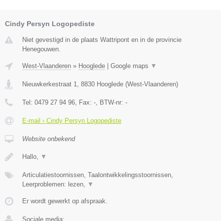
Cindy Persyn Logopediste
Niet gevestigd in de plaats Wattripont en in de provincie
Henegouwen.
West-Vlaanderen
»
Hooglede
|
Google maps
▼
Nieuwkerkestraat 1
,
8830
Hooglede
(
West-Vlaanderen
)
Tel:
0479 27 94 96
, Fax:
-
, BTW-nr:
-
E-mail › Cindy Persyn Logopediste
Website onbekend
Hallo,
▼
Articulatiestoornissen, Taalontwikkelingsstoornissen,
Leerproblemen: lezen,
▼
Er wordt gewerkt op afspraak.
Sociale media: