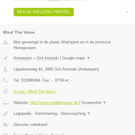
BEKIJK VOLLEDIG PROFIEL
Mind The Voice
Niet gevestigd in de plaats Wattripont en in de provincie
Henegouwen.
Antwerpen
»
Sint Amands
|
Google maps
▼
Lippeloseweg 44
,
2890
Sint Amands
(
Antwerpen
)
Tel:
032980494
, Fax:
-
, BTW-nr:
-
E-mail › Mind The Voice
Website:
http://www.mindthevoice.be
|
Screenshot
▼
Logopedie - Stemtraining - Stemcoaching
▼
Diensten onbekend