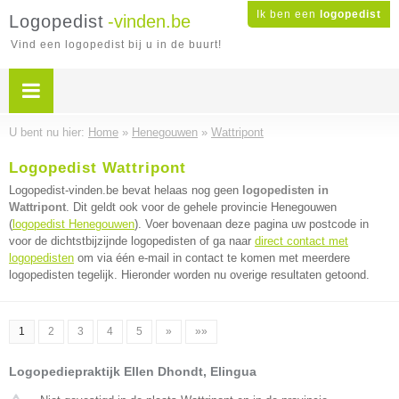
Ik ben een
logopedist
Logopedist
-vinden.be
Vind een logopedist bij u in de buurt!
U bent nu hier:
Home
»
Henegouwen
»
Wattripont
Logopedist Wattripont
Logopedist-vinden.be bevat helaas nog geen
logopedisten in
Wattripont
. Dit geldt ook voor de gehele provincie Henegouwen
(
logopedist Henegouwen
). Voer bovenaan deze pagina uw postcode in
voor de dichtstbijzijnde logopedisten of ga naar
direct contact met
logopedisten
om via één e-mail in contact te komen met meerdere
logopedisten tegelijk. Hieronder worden nu overige resultaten getoond.
1
2
3
4
5
»
»»
Logopediepraktijk Ellen Dhondt, Elingua