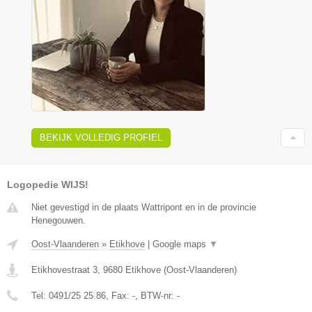
BEKIJK VOLLEDIG PROFIEL
Logopedie WIJS!
Niet gevestigd in de plaats Wattripont en in de provincie
Henegouwen.
Oost-Vlaanderen
»
Etikhove
|
Google maps
▼
Etikhovestraat 3
,
9680
Etikhove
(
Oost-Vlaanderen
)
Tel:
0491/25 25 86
, Fax:
-
, BTW-nr:
-