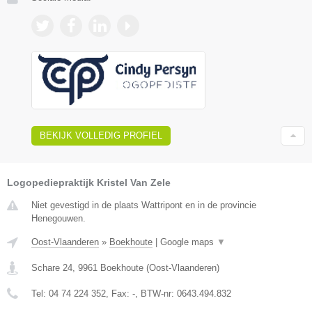
BEKIJK VOLLEDIG PROFIEL
Logopediepraktijk Kristel Van Zele
Niet gevestigd in de plaats Wattripont en in de provincie
Henegouwen.
Oost-Vlaanderen
»
Boekhoute
|
Google maps
▼
Schare 24
,
9961
Boekhoute
(
Oost-Vlaanderen
)
Tel:
04 74 224 352
, Fax:
-
, BTW-nr:
0643.494.832