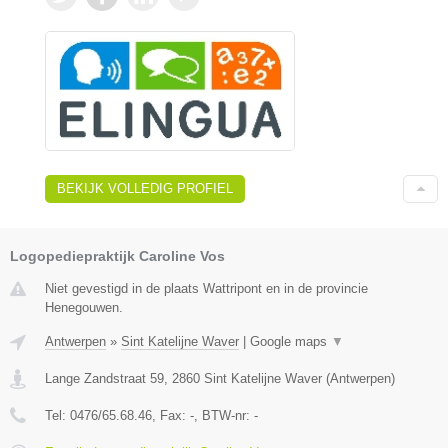
BEKIJK VOLLEDIG PROFIEL
Logopediepraktijk Caroline Vos
Niet gevestigd in de plaats Wattripont en in de provincie
Henegouwen.
Antwerpen
»
Sint Katelijne Waver
|
Google maps
▼
Lange Zandstraat 59
,
2860
Sint Katelijne Waver
(
Antwerpen
)
Tel:
0476/65.68.46
, Fax:
-
, BTW-nr:
-