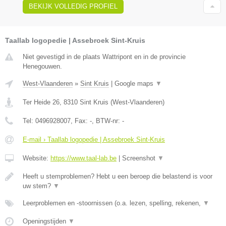
BEKIJK VOLLEDIG PROFIEL
Taallab logopedie | Assebroek Sint-Kruis
Niet gevestigd in de plaats Wattripont en in de provincie
Henegouwen.
West-Vlaanderen
»
Sint Kruis
|
Google maps
▼
Ter Heide 26
,
8310
Sint Kruis
(
West-Vlaanderen
)
Tel:
0496928007
, Fax:
-
, BTW-nr:
-
E-mail › Taallab logopedie | Assebroek Sint-Kruis
Website:
https://www.taal-lab.be
|
Screenshot
▼
Heeft u stemproblemen? Hebt u een beroep die belastend is voor
uw stem?
▼
Leerproblemen en -stoornissen (o.a. lezen, spelling, rekenen,
▼
Openingstijden
▼