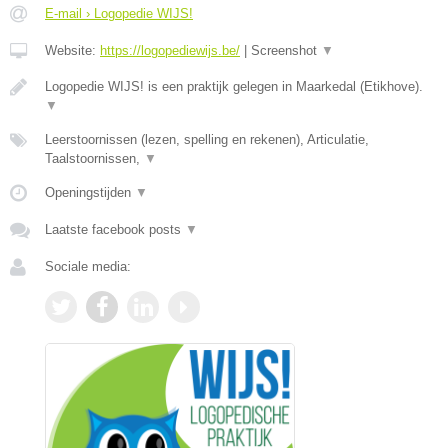
E-mail › Logopedie WIJS!
Website:
https://logopediewijs.be/
|
Screenshot
▼
Logopedie WIJS! is een praktijk gelegen in Maarkedal (Etikhove).
▼
Leerstoornissen (lezen, spelling en rekenen), Articulatie,
Taalstoornissen,
▼
Openingstijden
▼
Laatste facebook posts
▼
Sociale media: