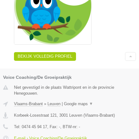
BEKIJK VOLLEDIG PROFIEL
Voice Coaching/De Groeipraktijk
Niet gevestigd in de plaats Wattripont en in de provincie
Henegouwen.
Vlaams-Brabant
»
Leuven
|
Google maps
▼
Korbeek-Losestraat 121
,
3001
Leuven
(
Vlaams-Brabant
)
Tel:
0474 45 94 17
, Fax:
-
, BTW-nr:
-
E-mail › Voice Coaching/De Groeipraktijk