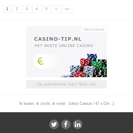
1
2
3
4
5
»
»»
Uw advertentie hier? Mail ons
Ik kwam, ik zocht, ik vond - Julius Caesar / 47 v.Chr. ;)