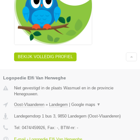
BEKIJK VOLLEDIG PROFIEL
Logopedie Elfi Van Herweghe
Niet gevestigd in de plaats Wasmuel en in de provincie
Henegouwen.
Oost-Vlaanderen
»
Landegem
|
Google maps
▼
Landegemdorp 1 bus 3
,
9850
Landegem
(
Oost-Vlaanderen
)
Tel:
0474/459926
, Fax:
-
, BTW-nr:
-
E-mail › Logopedie Elfi Van Herweghe