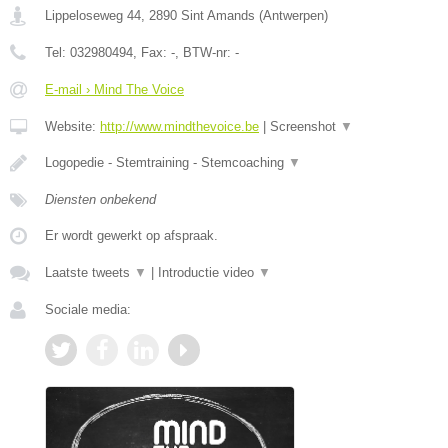
Lippeloseweg 44
,
2890
Sint Amands
(
Antwerpen
)
Tel:
032980494
, Fax:
-
, BTW-nr:
-
E-mail › Mind The Voice
Website:
http://www.mindthevoice.be
|
Screenshot
▼
Logopedie - Stemtraining - Stemcoaching
▼
Diensten onbekend
Er wordt gewerkt op afspraak.
Laatste tweets
▼
|
Introductie video
▼
Sociale media: