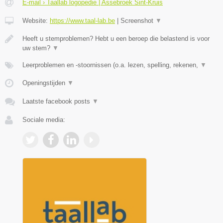
E-mail › Taallab logopedie | Assebroek Sint-Kruis
Website:
https://www.taal-lab.be
|
Screenshot
▼
Heeft u stemproblemen? Hebt u een beroep die belastend is voor
uw stem?
▼
Leerproblemen en -stoornissen (o.a. lezen, spelling, rekenen,
▼
Openingstijden
▼
Laatste facebook posts
▼
Sociale media: