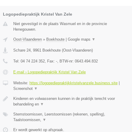
Logopediepraktijk Kristel Van Zele
Niet gevestigd in de plaats Wasmuel en in de provincie
Henegouwen.
Oost-Vlaanderen
»
Boekhoute
|
Google maps
▼
Schare 24
,
9961
Boekhoute
(
Oost-Vlaanderen
)
Tel:
04 74 224 352
, Fax:
-
, BTW-nr:
0643.494.832
E-mail › Logopediepraktijk Kristel Van Zele
Website:
https://logopediepraktijkkristelvanzele.business.site
|
Screenshot
▼
Kinderen en volwassenen kunnen in de praktijk terecht voor
behandeling en
▼
Stemstoornissen, Leerstoornissen (rekenen, spelling),
Taalstoornissen,
▼
Er wordt gewerkt op afspraak.