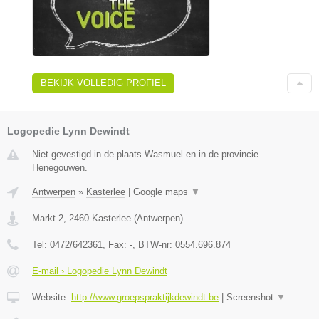
BEKIJK VOLLEDIG PROFIEL
Logopedie Lynn Dewindt
Niet gevestigd in de plaats Wasmuel en in de provincie
Henegouwen.
Antwerpen
»
Kasterlee
|
Google maps
▼
Markt 2
,
2460
Kasterlee
(
Antwerpen
)
Tel:
0472/642361
, Fax:
-
, BTW-nr:
0554.696.874
E-mail › Logopedie Lynn Dewindt
Website:
http://www.groepspraktijkdewindt.be
|
Screenshot
▼