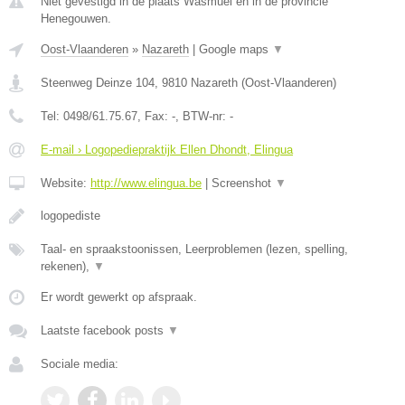
Niet gevestigd in de plaats Wasmuel en in de provincie
Henegouwen.
Oost-Vlaanderen
»
Nazareth
|
Google maps
▼
Steenweg Deinze 104
,
9810
Nazareth
(
Oost-Vlaanderen
)
Tel:
0498/61.75.67
, Fax:
-
, BTW-nr:
-
E-mail › Logopediepraktijk Ellen Dhondt, Elingua
Website:
http://www.elingua.be
|
Screenshot
▼
logopediste
Taal- en spraakstoonissen, Leerproblemen (lezen, spelling,
rekenen),
▼
Er wordt gewerkt op afspraak.
Laatste facebook posts
▼
Sociale media: