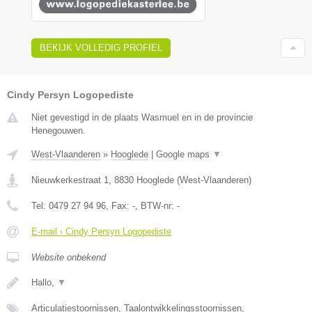
BEKIJK VOLLEDIG PROFIEL
Cindy Persyn Logopediste
Niet gevestigd in de plaats Wasmuel en in de provincie
Henegouwen.
West-Vlaanderen
»
Hooglede
|
Google maps
▼
Nieuwkerkestraat 1
,
8830
Hooglede
(
West-Vlaanderen
)
Tel:
0479 27 94 96
, Fax:
-
, BTW-nr:
-
E-mail › Cindy Persyn Logopediste
Website onbekend
Hallo,
▼
Articulatiestoornissen, Taalontwikkelingsstoornissen,