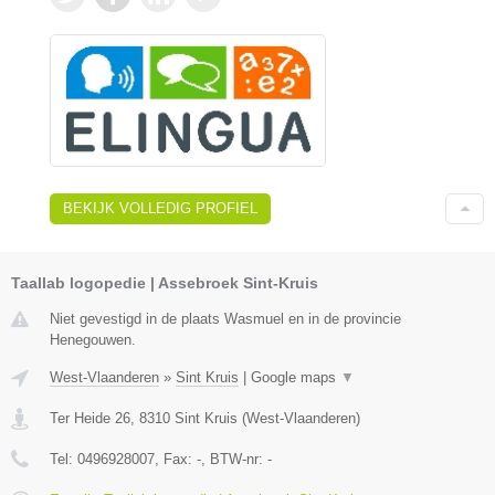
BEKIJK VOLLEDIG PROFIEL
Taallab logopedie | Assebroek Sint-Kruis
Niet gevestigd in de plaats Wasmuel en in de provincie
Henegouwen.
West-Vlaanderen
»
Sint Kruis
|
Google maps
▼
Ter Heide 26
,
8310
Sint Kruis
(
West-Vlaanderen
)
Tel:
0496928007
, Fax:
-
, BTW-nr:
-