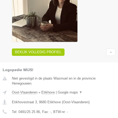
BEKIJK VOLLEDIG PROFIEL
Logopedie WIJS!
Niet gevestigd in de plaats Wasmuel en in de provincie
Henegouwen.
Oost-Vlaanderen
»
Etikhove
|
Google maps
▼
Etikhovestraat 3
,
9680
Etikhove
(
Oost-Vlaanderen
)
Tel:
0491/25 25 86
, Fax:
-
, BTW-nr:
-