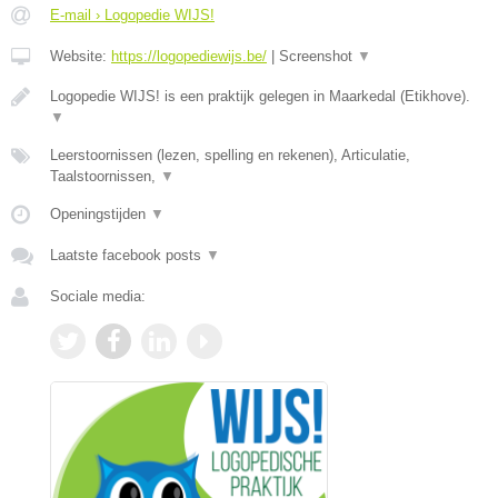
E-mail › Logopedie WIJS!
Website:
https://logopediewijs.be/
|
Screenshot
▼
Logopedie WIJS! is een praktijk gelegen in Maarkedal (Etikhove).
▼
Leerstoornissen (lezen, spelling en rekenen), Articulatie,
Taalstoornissen,
▼
Openingstijden
▼
Laatste facebook posts
▼
Sociale media: