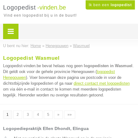
Ik ben een
logopedist
Logopedist
-vinden.be
Vind een logopedist bij u in de buurt!
U bent nu hier:
Home
»
Henegouwen
»
Wasmuel
Logopedist Wasmuel
Logopedist-vinden.be bevat helaas nog geen
logopedisten in Wasmuel
.
Dit geldt ook voor de gehele provincie Henegouwen (
logopedist
Henegouwen
). Voer bovenaan deze pagina uw postcode in voor de
dichtstbijzijnde logopedisten of ga naar
direct contact met logopedisten
om via één e-mail in contact te komen met meerdere logopedisten
tegelijk. Hieronder worden nu overige resultaten getoond.
1
2
3
4
5
»
»»
Logopediepraktijk Ellen Dhondt, Elingua