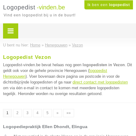
Ik ben een
logopedist
Logopedist
-vinden.be
Vind een logopedist bij u in de buurt!
U bent nu hier:
Home
»
Henegouwen
»
Vezon
Logopedist Vezon
Logopedist-vinden.be bevat helaas nog geen
logopedisten in Vezon
. Dit
geldt ook voor de gehele provincie Henegouwen (
logopedist
Henegouwen
). Voer bovenaan deze pagina uw postcode in voor de
dichtstbijzijnde logopedisten of ga naar
direct contact met logopedisten
om via één e-mail in contact te komen met meerdere logopedisten
tegelijk. Hieronder worden nu overige resultaten getoond.
1
2
3
4
5
»
»»
Logopediepraktijk Ellen Dhondt, Elingua