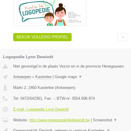
BEKIJK VOLLEDIG PROFIEL
Logopedie Lynn Dewindt
Niet gevestigd in de plaats Vezon en in de provincie Henegouwen.
Antwerpen
»
Kasterlee
|
Google maps
▼
Markt 2
,
2460
Kasterlee
(
Antwerpen
)
Tel:
0472/642361
, Fax:
-
, BTW-nr:
0554.696.874
E-mail › Logopedie Lynn Dewindt
Website:
http://www.groepspraktijkdewindt.be
|
Screenshot
▼
Groepspraktijk Dewindt, gelegen in centrum Kasterlee.
▼