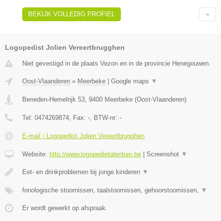
BEKIJK VOLLEDIG PROFIEL
Logopedist Jolien Vereertbrugghen
Niet gevestigd in de plaats Vezon en in de provincie Henegouwen.
Oost-Vlaanderen
»
Meerbeke
|
Google maps
▼
Beneden-Hemelrijk 53
,
9400
Meerbeke
(
Oost-Vlaanderen
)
Tel:
0474269874
, Fax:
-
, BTW-nr:
-
E-mail › Logopedist Jolien Vereertbrugghen
Website:
http://www.logopedietalentuin.be
|
Screenshot
▼
Eet- en drinkproblemen bij jonge kinderen
▼
fonologische stoornissen, taalstoornissen, gehoorstoornissen,
▼
Er wordt gewerkt op afspraak.