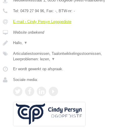
Nieuwkerkestraat 1
,
8830
Hooglede
(
West-Vlaanderen
)
Tel:
0479 27 94 96
, Fax:
-
, BTW-nr:
-
E-mail › Cindy Persyn Logopediste
Website onbekend
Hallo,
▼
Articulatiestoornissen, Taalontwikkelingsstoornissen,
Leerproblemen: lezen,
▼
Er wordt gewerkt op afspraak.
Sociale media: