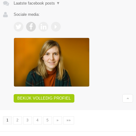
Laatste facebook posts
▼
Sociale media:
BEKIJK VOLLEDIG PROFIEL
1
2
3
4
5
»
»»