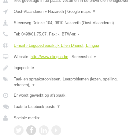
Niet gevestigd in de plaats Vezon en in de provincie Henegouwen.
Oost-Vlaanderen
»
Nazareth
|
Google maps
▼
Steenweg Deinze 104
,
9810
Nazareth
(
Oost-Vlaanderen
)
Tel:
0498/61.75.67
, Fax:
-
, BTW-nr:
-
E-mail › Logopediepraktijk Ellen Dhondt, Elingua
Website:
http://www.elingua.be
|
Screenshot
▼
logopediste
Taal- en spraakstoonissen, Leerproblemen (lezen, spelling,
rekenen),
▼
Er wordt gewerkt op afspraak.
Laatste facebook posts
▼
Sociale media: