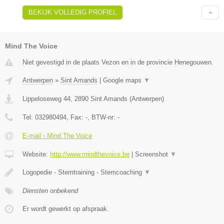
BEKIJK VOLLEDIG PROFIEL
Mind The Voice
Niet gevestigd in de plaats Vezon en in de provincie Henegouwen.
Antwerpen
»
Sint Amands
|
Google maps
▼
Lippeloseweg 44
,
2890
Sint Amands
(
Antwerpen
)
Tel:
032980494
, Fax:
-
, BTW-nr:
-
E-mail › Mind The Voice
Website:
http://www.mindthevoice.be
|
Screenshot
▼
Logopedie - Stemtraining - Stemcoaching
▼
Diensten onbekend
Er wordt gewerkt op afspraak.