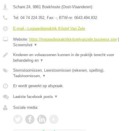
Schare 24
,
9961
Boekhoute
(
Oost-Vlaanderen
)
Tel:
04 74 224 352
, Fax:
-
, BTW-nr:
0643.494.832
E-mail › Logopediepraktijk Kristel Van Zele
Website:
https://logopediepraktijkkristelvanzele.business.site
|
Screenshot
▼
Kinderen en volwassenen kunnen in de praktijk terecht voor
behandeling en
▼
Stemstoornissen, Leerstoornissen (rekenen, spelling),
Taalstoornissen,
▼
Er wordt gewerkt op afspraak.
Laatste facebook posts
▼
Sociale media: