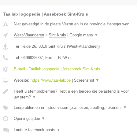
Taallab logopedie | Assebroek Sint-Kruis
Niet gevestigd in de plaats Vezon en in de provincie Henegouwen.
West-Vlaanderen
»
Sint Kruis
|
Google maps
▼
Ter Heide 26
,
8310
Sint Kruis
(
West-Vlaanderen
)
Tel:
0496928007
, Fax:
-
, BTW-nr:
-
E-mail › Taallab logopedie | Assebroek Sint-Kruis
Website:
https://www.taal-lab.be
|
Screenshot
▼
Heeft u stemproblemen? Hebt u een beroep die belastend is voor
uw stem?
▼
Leerproblemen en -stoornissen (o.a. lezen, spelling, rekenen,
▼
Openingstijden
▼
Laatste facebook posts
▼