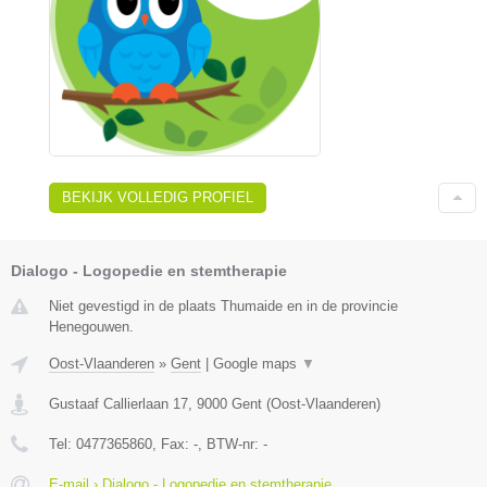
BEKIJK VOLLEDIG PROFIEL
Dialogo - Logopedie en stemtherapie
Niet gevestigd in de plaats Thumaide en in de provincie
Henegouwen.
Oost-Vlaanderen
»
Gent
|
Google maps
▼
Gustaaf Callierlaan 17
,
9000
Gent
(
Oost-Vlaanderen
)
Tel:
0477365860
, Fax:
-
, BTW-nr:
-
E-mail › Dialogo - Logopedie en stemtherapie