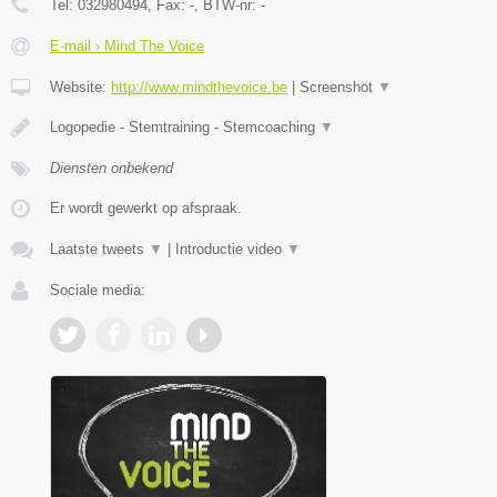
Tel:
032980494
, Fax:
-
, BTW-nr:
-
E-mail › Mind The Voice
Website:
http://www.mindthevoice.be
|
Screenshot
▼
Logopedie - Stemtraining - Stemcoaching
▼
Diensten onbekend
Er wordt gewerkt op afspraak.
Laatste tweets
▼
|
Introductie video
▼
Sociale media: