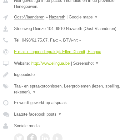
Niet gevestigd in de plaats Thumaide en in de provincie
Henegouwen.
Oost-Vlaanderen
»
Nazareth
|
Google maps
▼
Steenweg Deinze 104
,
9810
Nazareth
(
Oost-Vlaanderen
)
Tel:
0498/61.75.67
, Fax:
-
, BTW-nr:
-
E-mail › Logopediepraktijk Ellen Dhondt, Elingua
Website:
http://www.elingua.be
|
Screenshot
▼
logopediste
Taal- en spraakstoonissen, Leerproblemen (lezen, spelling,
rekenen),
▼
Er wordt gewerkt op afspraak.
Laatste facebook posts
▼
Sociale media: