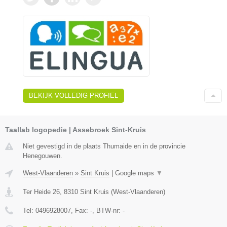
BEKIJK VOLLEDIG PROFIEL
Taallab logopedie | Assebroek Sint-Kruis
Niet gevestigd in de plaats Thumaide en in de provincie
Henegouwen.
West-Vlaanderen
»
Sint Kruis
|
Google maps
▼
Ter Heide 26
,
8310
Sint Kruis
(
West-Vlaanderen
)
Tel:
0496928007
, Fax:
-
, BTW-nr:
-