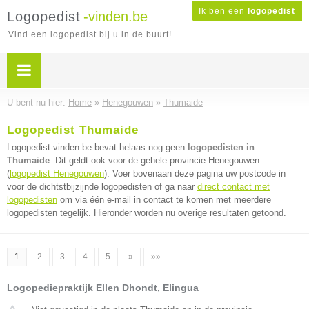
Ik ben een
logopedist
Logopedist
-vinden.be
Vind een logopedist bij u in de buurt!
U bent nu hier:
Home
»
Henegouwen
»
Thumaide
Logopedist Thumaide
Logopedist-vinden.be bevat helaas nog geen
logopedisten in
Thumaide
. Dit geldt ook voor de gehele provincie Henegouwen
(
logopedist Henegouwen
). Voer bovenaan deze pagina uw postcode in
voor de dichtstbijzijnde logopedisten of ga naar
direct contact met
logopedisten
om via één e-mail in contact te komen met meerdere
logopedisten tegelijk. Hieronder worden nu overige resultaten getoond.
1
2
3
4
5
»
»»
Logopediepraktijk Ellen Dhondt, Elingua