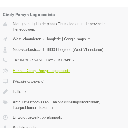
Cindy Persyn Logopediste
Niet gevestigd in de plaats Thumaide en in de provincie
Henegouwen.
West-Vlaanderen
»
Hooglede
|
Google maps
▼
Nieuwkerkestraat 1
,
8830
Hooglede
(
West-Vlaanderen
)
Tel:
0479 27 94 96
, Fax:
-
, BTW-nr:
-
E-mail › Cindy Persyn Logopediste
Website onbekend
Hallo,
▼
Articulatiestoornissen, Taalontwikkelingsstoornissen,
Leerproblemen: lezen,
▼
Er wordt gewerkt op afspraak.
Sociale media: