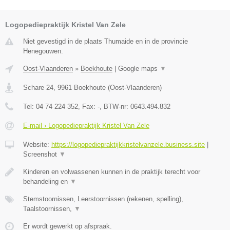
Logopediepraktijk Kristel Van Zele
Niet gevestigd in de plaats Thumaide en in de provincie
Henegouwen.
Oost-Vlaanderen
»
Boekhoute
|
Google maps
▼
Schare 24
,
9961
Boekhoute
(
Oost-Vlaanderen
)
Tel:
04 74 224 352
, Fax:
-
, BTW-nr:
0643.494.832
E-mail › Logopediepraktijk Kristel Van Zele
Website:
https://logopediepraktijkkristelvanzele.business.site
|
Screenshot
▼
Kinderen en volwassenen kunnen in de praktijk terecht voor
behandeling en
▼
Stemstoornissen, Leerstoornissen (rekenen, spelling),
Taalstoornissen,
▼
Er wordt gewerkt op afspraak.