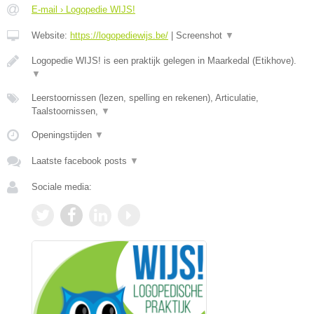
E-mail › Logopedie WIJS!
Website:
https://logopediewijs.be/
|
Screenshot
▼
Logopedie WIJS! is een praktijk gelegen in Maarkedal (Etikhove).
▼
Leerstoornissen (lezen, spelling en rekenen), Articulatie,
Taalstoornissen,
▼
Openingstijden
▼
Laatste facebook posts
▼
Sociale media: