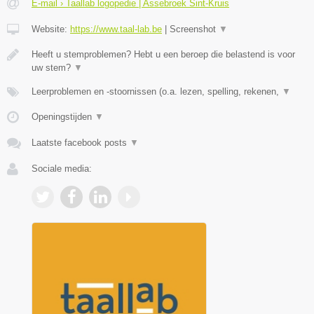
E-mail › Taallab logopedie | Assebroek Sint-Kruis
Website:
https://www.taal-lab.be
|
Screenshot
▼
Heeft u stemproblemen? Hebt u een beroep die belastend is voor
uw stem?
▼
Leerproblemen en -stoornissen (o.a. lezen, spelling, rekenen,
▼
Openingstijden
▼
Laatste facebook posts
▼
Sociale media: