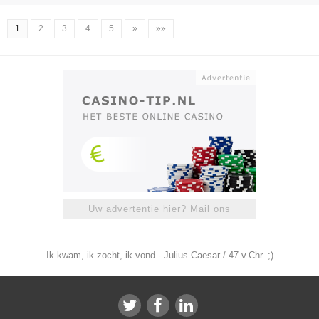
1
2
3
4
5
»
»»
Uw advertentie hier? Mail ons
Ik kwam, ik zocht, ik vond - Julius Caesar / 47 v.Chr. ;)