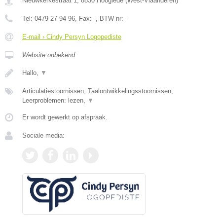
Nieuwkerkestraat 1
,
8830
Hooglede
(
West-Vlaanderen
)
Tel:
0479 27 94 96
, Fax:
-
, BTW-nr:
-
E-mail › Cindy Persyn Logopediste
Website onbekend
Hallo,
▼
Articulatiestoornissen, Taalontwikkelingsstoornissen,
Leerproblemen: lezen,
▼
Er wordt gewerkt op afspraak.
Sociale media: