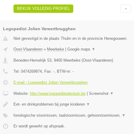
BEKIJK VOLLEDIG PROFIEL
Logopedist Jolien Vereertbrugghen
Niet gevestigd in de plaats Thulin en in de provincie Henegouwen.
Oost-Vlaanderen
»
Meerbeke
|
Google maps
▼
Beneden-Hemelrijk 53
,
9400
Meerbeke
(
Oost-Vlaanderen
)
Tel:
0474269874
, Fax:
-
, BTW-nr:
-
E-mail › Logopedist Jolien Vereertbrugghen
Website:
http://www.logopedietalentuin.be
|
Screenshot
▼
Eet- en drinkproblemen bij jonge kinderen
▼
fonologische stoornissen, taalstoornissen, gehoorstoornissen,
▼
Er wordt gewerkt op afspraak.