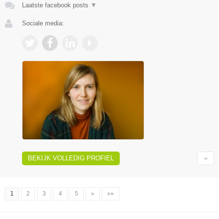
Laatste facebook posts
▼
Sociale media:
BEKIJK VOLLEDIG PROFIEL
1
2
3
4
5
»
»»