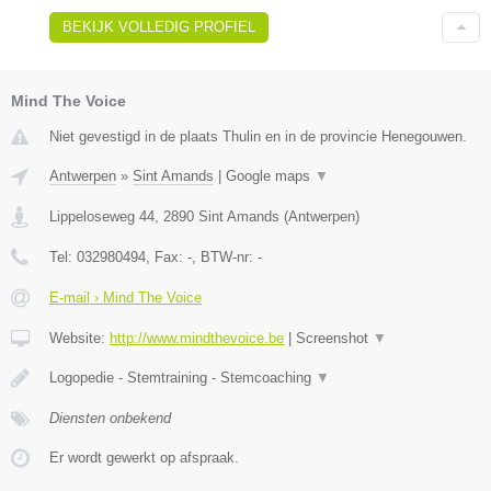
BEKIJK VOLLEDIG PROFIEL
Mind The Voice
Niet gevestigd in de plaats Thulin en in de provincie Henegouwen.
Antwerpen
»
Sint Amands
|
Google maps
▼
Lippeloseweg 44
,
2890
Sint Amands
(
Antwerpen
)
Tel:
032980494
, Fax:
-
, BTW-nr:
-
E-mail › Mind The Voice
Website:
http://www.mindthevoice.be
|
Screenshot
▼
Logopedie - Stemtraining - Stemcoaching
▼
Diensten onbekend
Er wordt gewerkt op afspraak.