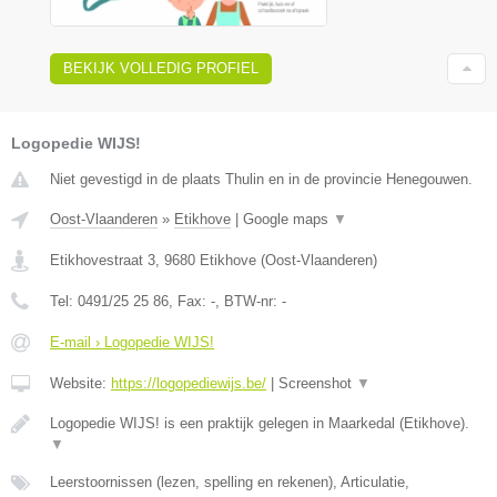
BEKIJK VOLLEDIG PROFIEL
Logopedie WIJS!
Niet gevestigd in de plaats Thulin en in de provincie Henegouwen.
Oost-Vlaanderen
»
Etikhove
|
Google maps
▼
Etikhovestraat 3
,
9680
Etikhove
(
Oost-Vlaanderen
)
Tel:
0491/25 25 86
, Fax:
-
, BTW-nr:
-
E-mail › Logopedie WIJS!
Website:
https://logopediewijs.be/
|
Screenshot
▼
Logopedie WIJS! is een praktijk gelegen in Maarkedal (Etikhove).
▼
Leerstoornissen (lezen, spelling en rekenen), Articulatie,