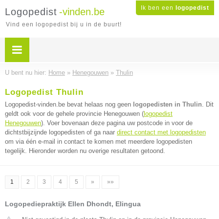
Ik ben een
logopedist
Logopedist
-vinden.be
Vind een logopedist bij u in de buurt!
U bent nu hier:
Home
»
Henegouwen
»
Thulin
Logopedist Thulin
Logopedist-vinden.be bevat helaas nog geen
logopedisten in Thulin
. Dit
geldt ook voor de gehele provincie Henegouwen (
logopedist
Henegouwen
). Voer bovenaan deze pagina uw postcode in voor de
dichtstbijzijnde logopedisten of ga naar
direct contact met logopedisten
om via één e-mail in contact te komen met meerdere logopedisten
tegelijk. Hieronder worden nu overige resultaten getoond.
1
2
3
4
5
»
»»
Logopediepraktijk Ellen Dhondt, Elingua