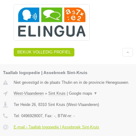
BEKIJK VOLLEDIG PROFIEL
Taallab logopedie | Assebroek Sint-Kruis
Niet gevestigd in de plaats Thulin en in de provincie Henegouwen.
West-Vlaanderen
»
Sint Kruis
|
Google maps
▼
Ter Heide 26
,
8310
Sint Kruis
(
West-Vlaanderen
)
Tel:
0496928007
, Fax:
-
, BTW-nr:
-
E-mail › Taallab logopedie | Assebroek Sint-Kruis