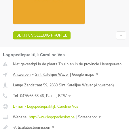
BEKIJK VOLLEDIG PROFIEL
Logopediepraktijk Caroline Vos
Niet gevestigd in de plaats Thulin en in de provincie Henegouwen.
Antwerpen
»
Sint Katelijne Waver
|
Google maps
▼
Lange Zandstraat 59
,
2860
Sint Katelijne Waver
(
Antwerpen
)
Tel:
0476/65.68.46
, Fax:
-
, BTW-nr:
-
E-mail › Logopediepraktijk Caroline Vos
Website:
http://www.logopedieskw.be
|
Screenshot
▼
-Articulatiestoornissen
▼