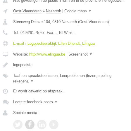
Niet gevestigd in de plaats Thulin en in de provincie Henegouwen.
Oost-Vlaanderen
»
Nazareth
|
Google maps
▼
Steenweg Deinze 104
,
9810
Nazareth
(
Oost-Vlaanderen
)
Tel:
0498/61.75.67
, Fax:
-
, BTW-nr:
-
E-mail › Logopediepraktijk Ellen Dhondt, Elingua
Website:
http://www.elingua.be
|
Screenshot
▼
logopediste
Taal- en spraakstoonissen, Leerproblemen (lezen, spelling,
rekenen),
▼
Er wordt gewerkt op afspraak.
Laatste facebook posts
▼
Sociale media: