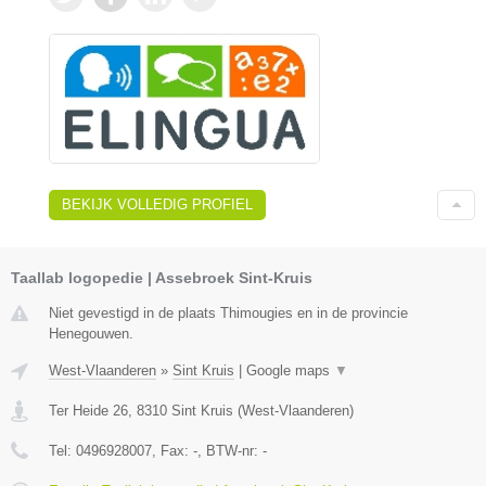
BEKIJK VOLLEDIG PROFIEL
Taallab logopedie | Assebroek Sint-Kruis
Niet gevestigd in de plaats Thimougies en in de provincie
Henegouwen.
West-Vlaanderen
»
Sint Kruis
|
Google maps
▼
Ter Heide 26
,
8310
Sint Kruis
(
West-Vlaanderen
)
Tel:
0496928007
, Fax:
-
, BTW-nr:
-