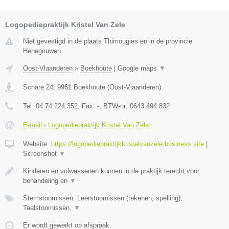
Logopediepraktijk Kristel Van Zele
Niet gevestigd in de plaats Thimougies en in de provincie
Henegouwen.
Oost-Vlaanderen
»
Boekhoute
|
Google maps
▼
Schare 24
,
9961
Boekhoute
(
Oost-Vlaanderen
)
Tel:
04 74 224 352
, Fax:
-
, BTW-nr:
0643.494.832
E-mail › Logopediepraktijk Kristel Van Zele
Website:
https://logopediepraktijkkristelvanzele.business.site
|
Screenshot
▼
Kinderen en volwassenen kunnen in de praktijk terecht voor
behandeling en
▼
Stemstoornissen, Leerstoornissen (rekenen, spelling),
Taalstoornissen,
▼
Er wordt gewerkt op afspraak.