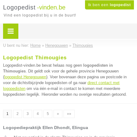
Ik ben een
logopedist
Logopedist
-vinden.be
Vind een logopedist bij u in de buurt!
U bent nu hier:
Home
»
Henegouwen
»
Thimougies
Logopedist Thimougies
Logopedist-vinden.be bevat helaas nog geen
logopedisten in
Thimougies
. Dit geldt ook voor de gehele provincie Henegouwen
(
logopedist Henegouwen
). Voer bovenaan deze pagina uw postcode in
voor de dichtstbijzijnde logopedisten of ga naar
direct contact met
logopedisten
om via één e-mail in contact te komen met meerdere
logopedisten tegelijk. Hieronder worden nu overige resultaten getoond.
1
2
3
4
5
»
»»
Logopediepraktijk Ellen Dhondt, Elingua