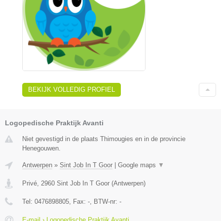
BEKIJK VOLLEDIG PROFIEL
Logopedische Praktijk Avanti
Niet gevestigd in de plaats Thimougies en in de provincie
Henegouwen.
Antwerpen
»
Sint Job In T Goor
|
Google maps
▼
Privé
,
2960
Sint Job In T Goor
(
Antwerpen
)
Tel:
0476898805
, Fax:
-
, BTW-nr:
-
E-mail › Logopedische Praktijk Avanti