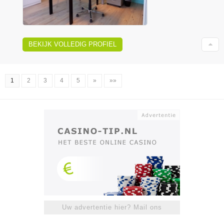
BEKIJK VOLLEDIG PROFIEL
1
2
3
4
5
»
»»
Uw advertentie hier? Mail ons