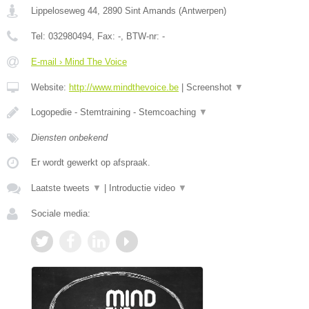
Lippeloseweg 44
,
2890
Sint Amands
(
Antwerpen
)
Tel:
032980494
, Fax:
-
, BTW-nr:
-
E-mail › Mind The Voice
Website:
http://www.mindthevoice.be
|
Screenshot
▼
Logopedie - Stemtraining - Stemcoaching
▼
Diensten onbekend
Er wordt gewerkt op afspraak.
Laatste tweets
▼
|
Introductie video
▼
Sociale media: