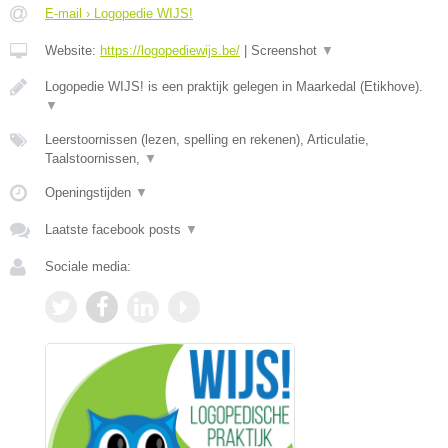
E-mail › Logopedie WIJS!
Website:
https://logopediewijs.be/
|
Screenshot
▼
Logopedie WIJS! is een praktijk gelegen in Maarkedal (Etikhove).
▼
Leerstoornissen (lezen, spelling en rekenen), Articulatie,
Taalstoornissen,
▼
Openingstijden
▼
Laatste facebook posts
▼
Sociale media: