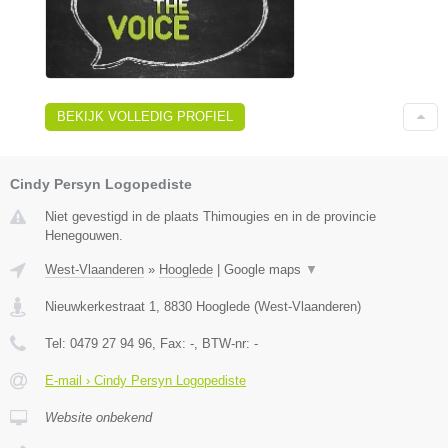
BEKIJK VOLLEDIG PROFIEL
Cindy Persyn Logopediste
Niet gevestigd in de plaats Thimougies en in de provincie
Henegouwen.
West-Vlaanderen
»
Hooglede
|
Google maps
▼
Nieuwkerkestraat 1
,
8830
Hooglede
(
West-Vlaanderen
)
Tel:
0479 27 94 96
, Fax:
-
, BTW-nr:
-
E-mail › Cindy Persyn Logopediste
Website onbekend