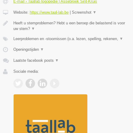
E-mail › Taallab logopedie | Assebroek Sint-Kruis
Website:
https://www.taal-lab.be
|
Screenshot
▼
Heeft u stemproblemen? Hebt u een beroep die belastend is voor
uw stem?
▼
Leerproblemen en -stoornissen (o.a. lezen, spelling, rekenen,
▼
Openingstijden
▼
Laatste facebook posts
▼
Sociale media: