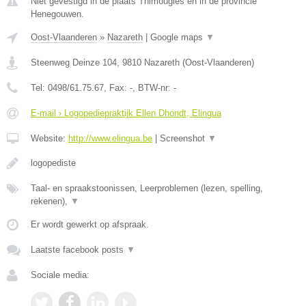
Niet gevestigd in de plaats Thimougies en in de provincie
Henegouwen.
Oost-Vlaanderen
»
Nazareth
|
Google maps
▼
Steenweg Deinze 104
,
9810
Nazareth
(
Oost-Vlaanderen
)
Tel:
0498/61.75.67
, Fax:
-
, BTW-nr:
-
E-mail › Logopediepraktijk Ellen Dhondt, Elingua
Website:
http://www.elingua.be
|
Screenshot
▼
logopediste
Taal- en spraakstoonissen, Leerproblemen (lezen, spelling,
rekenen),
▼
Er wordt gewerkt op afspraak.
Laatste facebook posts
▼
Sociale media: