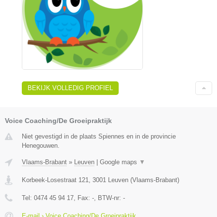
BEKIJK VOLLEDIG PROFIEL
Voice Coaching/De Groeipraktijk
Niet gevestigd in de plaats Spiennes en in de provincie
Henegouwen.
Vlaams-Brabant
»
Leuven
|
Google maps
▼
Korbeek-Losestraat 121
,
3001
Leuven
(
Vlaams-Brabant
)
Tel:
0474 45 94 17
, Fax:
-
, BTW-nr:
-
E-mail › Voice Coaching/De Groeipraktijk