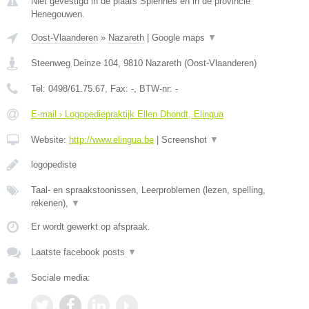
Niet gevestigd in de plaats Spiennes en in de provincie
Henegouwen.
Oost-Vlaanderen
»
Nazareth
|
Google maps
▼
Steenweg Deinze 104
,
9810
Nazareth
(
Oost-Vlaanderen
)
Tel:
0498/61.75.67
, Fax:
-
, BTW-nr:
-
E-mail › Logopediepraktijk Ellen Dhondt, Elingua
Website:
http://www.elingua.be
|
Screenshot
▼
logopediste
Taal- en spraakstoonissen, Leerproblemen (lezen, spelling,
rekenen),
▼
Er wordt gewerkt op afspraak.
Laatste facebook posts
▼
Sociale media: