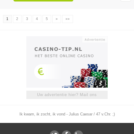
1
2
3
4
5
»
»»
Uw advertentie hier? Mail ons
Ik kwam, ik zocht, ik vond - Julius Caesar / 47 v.Chr. ;)