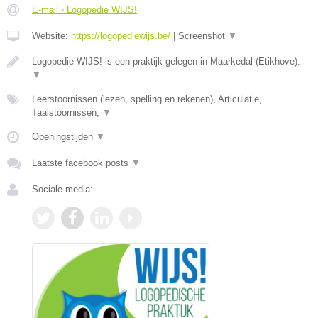
E-mail › Logopedie WIJS!
Website:
https://logopediewijs.be/
|
Screenshot
▼
Logopedie WIJS! is een praktijk gelegen in Maarkedal (Etikhove).
▼
Leerstoornissen (lezen, spelling en rekenen), Articulatie,
Taalstoornissen,
▼
Openingstijden
▼
Laatste facebook posts
▼
Sociale media: