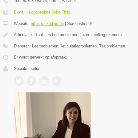
Tel:
0479 39 54 76
, Fax:
-
, BTW-nr:
-
E-mail › Logopediste Joke Thijs
Website:
https://jokethijs.be
|
Screenshot
▼
Articulatie - Taal - en Leerproblemen (lezen-spelling-rekenen)
Diensten: Leerproblemen, Articulatieproblemen, Taalproblemen
Er wordt gewerkt op afspraak.
Sociale media: