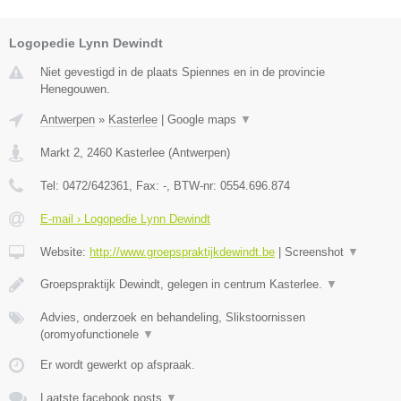
Logopedie Lynn Dewindt
Niet gevestigd in de plaats Spiennes en in de provincie
Henegouwen.
Antwerpen
»
Kasterlee
|
Google maps
▼
Markt 2
,
2460
Kasterlee
(
Antwerpen
)
Tel:
0472/642361
, Fax:
-
, BTW-nr:
0554.696.874
E-mail › Logopedie Lynn Dewindt
Website:
http://www.groepspraktijkdewindt.be
|
Screenshot
▼
Groepspraktijk Dewindt, gelegen in centrum Kasterlee.
▼
Advies, onderzoek en behandeling, Slikstoornissen
(oromyofunctionele
▼
Er wordt gewerkt op afspraak.
Laatste facebook posts
▼