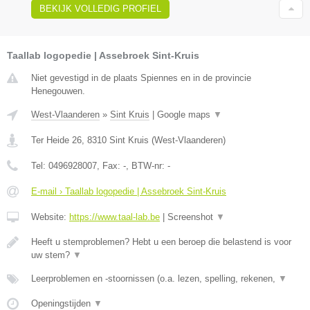
BEKIJK VOLLEDIG PROFIEL
Taallab logopedie | Assebroek Sint-Kruis
Niet gevestigd in de plaats Spiennes en in de provincie
Henegouwen.
West-Vlaanderen
»
Sint Kruis
|
Google maps
▼
Ter Heide 26
,
8310
Sint Kruis
(
West-Vlaanderen
)
Tel:
0496928007
, Fax:
-
, BTW-nr:
-
E-mail › Taallab logopedie | Assebroek Sint-Kruis
Website:
https://www.taal-lab.be
|
Screenshot
▼
Heeft u stemproblemen? Hebt u een beroep die belastend is voor
uw stem?
▼
Leerproblemen en -stoornissen (o.a. lezen, spelling, rekenen,
▼
Openingstijden
▼