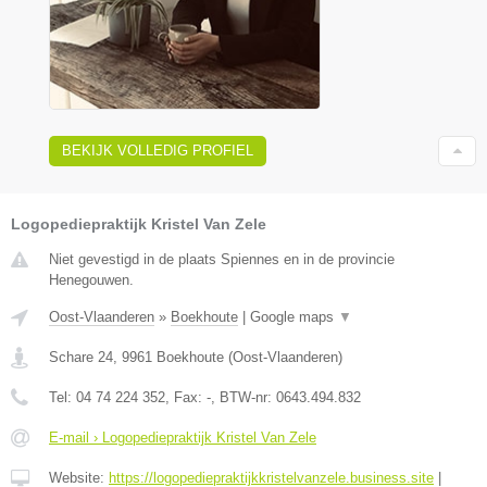
BEKIJK VOLLEDIG PROFIEL
Logopediepraktijk Kristel Van Zele
Niet gevestigd in de plaats Spiennes en in de provincie
Henegouwen.
Oost-Vlaanderen
»
Boekhoute
|
Google maps
▼
Schare 24
,
9961
Boekhoute
(
Oost-Vlaanderen
)
Tel:
04 74 224 352
, Fax:
-
, BTW-nr:
0643.494.832
E-mail › Logopediepraktijk Kristel Van Zele
Website:
https://logopediepraktijkkristelvanzele.business.site
|