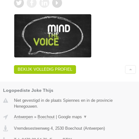
BEKIJK VOLLEDIG PROFIEL
Logopediste Joke Thijs
Niet gevestigd in de plaats Spiennes en in de provincie
Henegouwen.
Antwerpen
»
Boechout
|
Google maps
▼
Vremdesesteenweg 4
,
2530
Boechout
(
Antwerpen
)