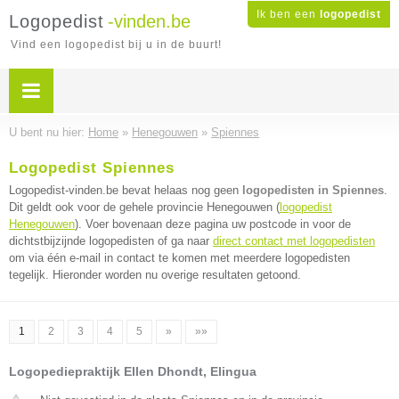
Ik ben een
logopedist
Logopedist
-vinden.be
Vind een logopedist bij u in de buurt!
U bent nu hier:
Home
»
Henegouwen
»
Spiennes
Logopedist Spiennes
Logopedist-vinden.be bevat helaas nog geen
logopedisten in Spiennes
.
Dit geldt ook voor de gehele provincie Henegouwen (
logopedist
Henegouwen
). Voer bovenaan deze pagina uw postcode in voor de
dichtstbijzijnde logopedisten of ga naar
direct contact met logopedisten
om via één e-mail in contact te komen met meerdere logopedisten
tegelijk. Hieronder worden nu overige resultaten getoond.
1
2
3
4
5
»
»»
Logopediepraktijk Ellen Dhondt, Elingua