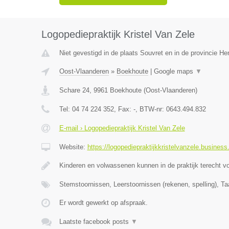
Logopediepraktijk Kristel Van Zele
Niet gevestigd in de plaats Souvret en in de provincie H
Oost-Vlaanderen
»
Boekhoute
|
Google maps
▼
Schare 24
,
9961
Boekhoute
(
Oost-Vlaanderen
)
Tel:
04 74 224 352
, Fax:
-
, BTW-nr:
0643.494.832
E-mail › Logopediepraktijk Kristel Van Zele
Website:
https://logopediepraktijkkristelvanzele.business.
Kinderen en volwassenen kunnen in de praktijk terecht v
Stemstoornissen, Leerstoornissen (rekenen, spelling), Ta
Er wordt gewerkt op afspraak.
Laatste facebook posts
▼