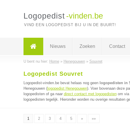
Logopedist
-vinden.be
VIND EEN LOGOPEDIST BIJ U IN DE BUURT!
Nieuws
Zoeken
Contact
U bent nu hier:
Home
»
Henegouwen
»
Souvret
Logopedist Souvret
Logopedist-vinden.be bevat helaas nog geen
logopedisten in 
Henegouwen (
logopedist Henegouwen
). Voer bovenaan deze pag
logopedisten of ga naar
direct contact met logopedisten
om via 
logopedisten tegelijk. Hieronder worden nu overige resultaten g
1
2
3
4
5
»
»»