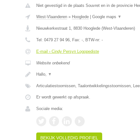
Niet gevestigd in de plaats Souvret en in de provincie H
West-Vlaanderen
»
Hooglede
|
Google maps
▼
Nieuwkerkestraat 1
,
8830
Hooglede
(
West-Vlaanderen
)
Tel:
0479 27 94 96
, Fax:
-
, BTW-nr:
-
E-mail › Cindy Persyn Logopediste
Website onbekend
Hallo,
▼
Articulatiestoornissen, Taalontwikkelingsstoornissen, Le
Er wordt gewerkt op afspraak.
Sociale media:
BEKIJK VOLLEDIG PROFIEL