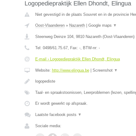
Logopediepraktijk Ellen Dhondt, Elingua
Niet gevestigd in de plaats Souvret en in de provincie H
Oost-Vlaanderen
»
Nazareth
|
Google maps
▼
Steenweg Deinze 104
,
9810
Nazareth
(
Oost-Vlaanderen
)
Tel:
0498/61.75.67
, Fax:
-
, BTW-nr:
-
E-mail › Logopediepraktijk Ellen Dhondt, Elingua
Website:
http://www.elingua.be
|
Screenshot
▼
logopediste
Taal- en spraakstoonissen, Leerproblemen (lezen, spellin
Er wordt gewerkt op afspraak.
Laatste facebook posts
▼
Sociale media: