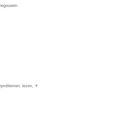
enegouwen.
erproblemen: lezen,
▼