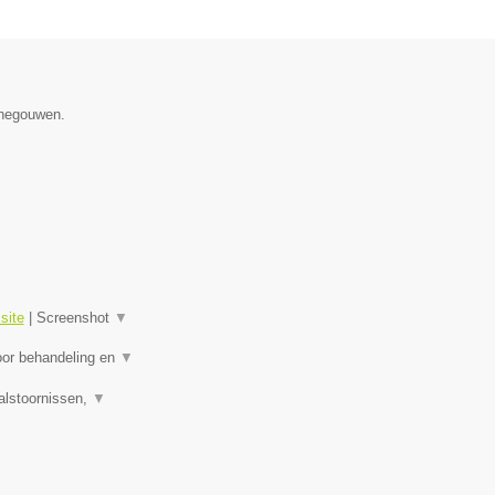
enegouwen.
site
|
Screenshot
▼
oor behandeling en
▼
alstoornissen,
▼