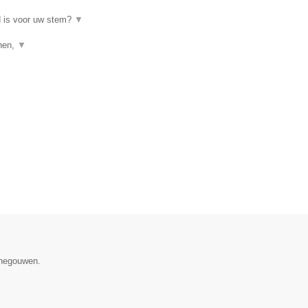
d is voor uw stem?
▼
enen,
▼
enegouwen.