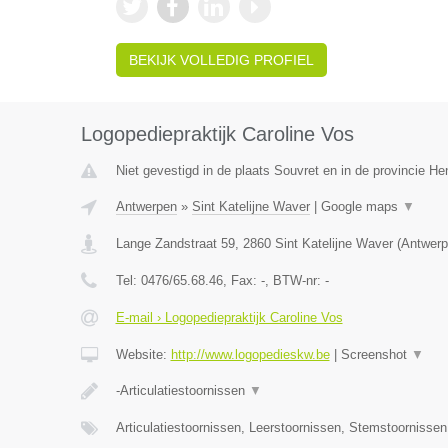
BEKIJK VOLLEDIG PROFIEL
Logopediepraktijk Caroline Vos
Niet gevestigd in de plaats Souvret en in de provincie H
Antwerpen
»
Sint Katelijne Waver
|
Google maps
▼
Lange Zandstraat 59
,
2860
Sint Katelijne Waver
(
Antwerp
Tel:
0476/65.68.46
, Fax:
-
, BTW-nr:
-
E-mail › Logopediepraktijk Caroline Vos
Website:
http://www.logopedieskw.be
|
Screenshot
▼
-Articulatiestoornissen
▼
Articulatiestoornissen, Leerstoornissen, Stemstoornisse