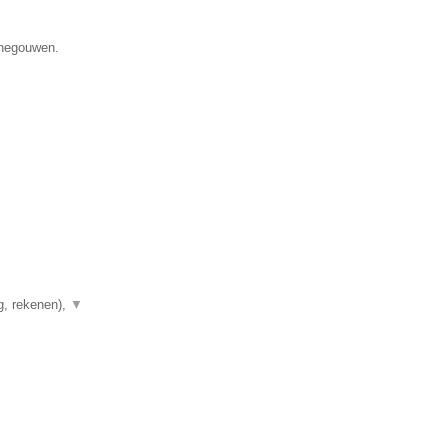
enegouwen.
g, rekenen),
▼