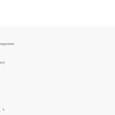
enegouwen.
en
)
n,
▼