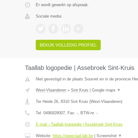
Er wordt gewerkt op afspraak.
Sociale media:
BEKIJK VOLLEDIG PROFIEL
Taallab logopedie | Assebroek Sint-Kruis
Niet gevestigd in de plaats Souvret en in de provincie H
West-Vlaanderen
»
Sint Kruis
|
Google maps
▼
Ter Heide 26
,
8310
Sint Kruis
(
West-Vlaanderen
)
Tel:
0496928007
, Fax:
-
, BTW-nr:
-
E-mail › Taallab logopedie | Assebroek Sint-Kruis
Website:
https://www.taal-lab.be
|
Screenshot
▼