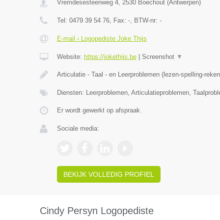
Vremdesesteenweg 4
,
2530
Boechout
(
Antwerpen
)
Tel:
0479 39 54 76
, Fax:
-
, BTW-nr:
-
E-mail › Logopediste Joke Thijs
Website:
https://jokethijs.be
|
Screenshot
▼
Articulatie - Taal - en Leerproblemen (lezen-spelling-reke
Diensten: Leerproblemen, Articulatieproblemen, Taalprob
Er wordt gewerkt op afspraak.
Sociale media:
BEKIJK VOLLEDIG PROFIEL
Cindy Persyn Logopediste