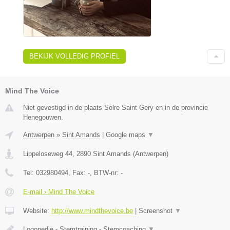
BEKIJK VOLLEDIG PROFIEL
Mind The Voice
Niet gevestigd in de plaats Solre Saint Gery en in de provincie
Henegouwen.
Antwerpen
»
Sint Amands
|
Google maps
▼
Lippeloseweg 44
,
2890
Sint Amands
(
Antwerpen
)
Tel:
032980494
, Fax:
-
, BTW-nr:
-
E-mail › Mind The Voice
Website:
http://www.mindthevoice.be
|
Screenshot
▼
Logopedie - Stemtraining - Stemcoaching
▼