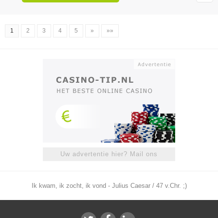
1
2
3
4
5
»
»»
Uw advertentie hier? Mail ons
Ik kwam, ik zocht, ik vond - Julius Caesar / 47 v.Chr. ;)