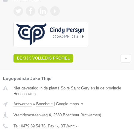
BEKIJK VOLLEDIG PROFIEL
Logopediste Joke Thijs
Niet gevestigd in de plaats Solre Saint Gery en in de provincie
Henegouwen.
Antwerpen
»
Boechout
|
Google maps
▼
Vremdesesteenweg 4
,
2530
Boechout
(
Antwerpen
)
Tel:
0479 39 54 76
, Fax:
-
, BTW-nr:
-