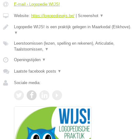
E-mail › Logopedie WIJS!
Website:
https://logopediewijs.be/
|
Screenshot
▼
Logopedie WIJS! is een praktijk gelegen in Maarkedal (Etikhove).
▼
Leerstoornissen (lezen, spelling en rekenen), Articulatie,
Taalstoornissen,
▼
Openingstijden
▼
Laatste facebook posts
▼
Sociale media: