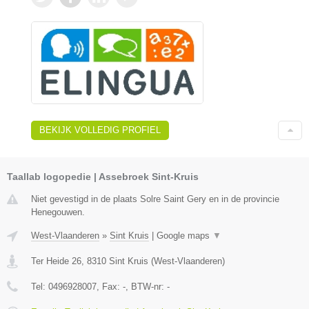
BEKIJK VOLLEDIG PROFIEL
Taallab logopedie | Assebroek Sint-Kruis
Niet gevestigd in de plaats Solre Saint Gery en in de provincie
Henegouwen.
West-Vlaanderen
»
Sint Kruis
|
Google maps
▼
Ter Heide 26
,
8310
Sint Kruis
(
West-Vlaanderen
)
Tel:
0496928007
, Fax:
-
, BTW-nr:
-