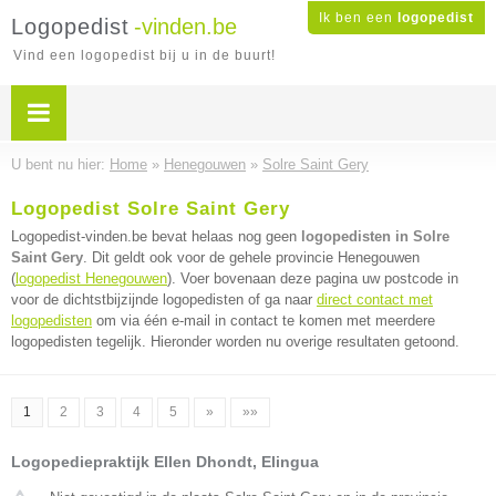
Ik ben een
logopedist
Logopedist
-vinden.be
Vind een logopedist bij u in de buurt!
U bent nu hier:
Home
»
Henegouwen
»
Solre Saint Gery
Logopedist Solre Saint Gery
Logopedist-vinden.be bevat helaas nog geen
logopedisten in Solre
Saint Gery
. Dit geldt ook voor de gehele provincie Henegouwen
(
logopedist Henegouwen
). Voer bovenaan deze pagina uw postcode in
voor de dichtstbijzijnde logopedisten of ga naar
direct contact met
logopedisten
om via één e-mail in contact te komen met meerdere
logopedisten tegelijk. Hieronder worden nu overige resultaten getoond.
1
2
3
4
5
»
»»
Logopediepraktijk Ellen Dhondt, Elingua