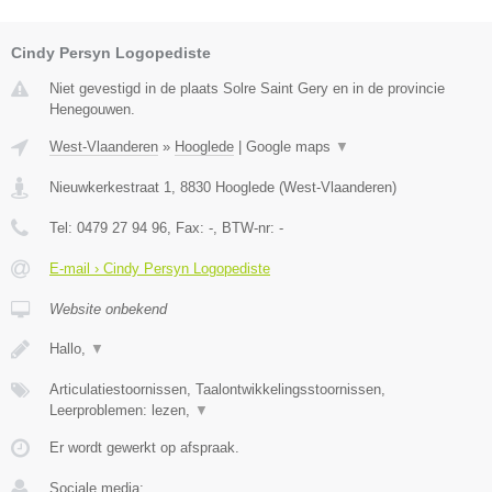
Cindy Persyn Logopediste
Niet gevestigd in de plaats Solre Saint Gery en in de provincie
Henegouwen.
West-Vlaanderen
»
Hooglede
|
Google maps
▼
Nieuwkerkestraat 1
,
8830
Hooglede
(
West-Vlaanderen
)
Tel:
0479 27 94 96
, Fax:
-
, BTW-nr:
-
E-mail › Cindy Persyn Logopediste
Website onbekend
Hallo,
▼
Articulatiestoornissen, Taalontwikkelingsstoornissen,
Leerproblemen: lezen,
▼
Er wordt gewerkt op afspraak.
Sociale media: