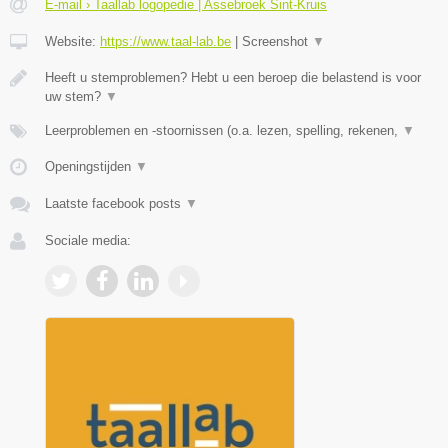
E-mail › Taallab logopedie | Assebroek Sint-Kruis
Website:
https://www.taal-lab.be
|
Screenshot
▼
Heeft u stemproblemen? Hebt u een beroep die belastend is voor
uw stem?
▼
Leerproblemen en -stoornissen (o.a. lezen, spelling, rekenen,
▼
Openingstijden
▼
Laatste facebook posts
▼
Sociale media: