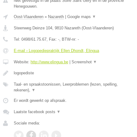
Niet gevestigd in de plaats Solre Saint Gery en in de provincie
Henegouwen.
Oost-Vlaanderen
»
Nazareth
|
Google maps
▼
Steenweg Deinze 104
,
9810
Nazareth
(
Oost-Vlaanderen
)
Tel:
0498/61.75.67
, Fax:
-
, BTW-nr:
-
E-mail › Logopediepraktijk Ellen Dhondt, Elingua
Website:
http://www.elingua.be
|
Screenshot
▼
logopediste
Taal- en spraakstoonissen, Leerproblemen (lezen, spelling,
rekenen),
▼
Er wordt gewerkt op afspraak.
Laatste facebook posts
▼
Sociale media: