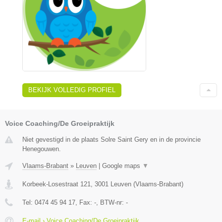
BEKIJK VOLLEDIG PROFIEL
Voice Coaching/De Groeipraktijk
Niet gevestigd in de plaats Solre Saint Gery en in de provincie
Henegouwen.
Vlaams-Brabant
»
Leuven
|
Google maps
▼
Korbeek-Losestraat 121
,
3001
Leuven
(
Vlaams-Brabant
)
Tel:
0474 45 94 17
, Fax:
-
, BTW-nr:
-
E-mail › Voice Coaching/De Groeipraktijk