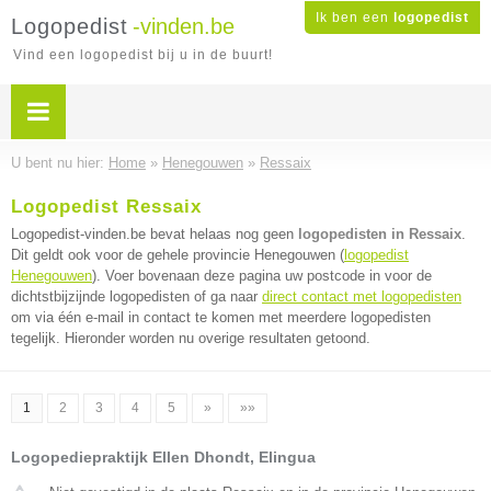
Ik ben een
logopedist
Logopedist
-vinden.be
Vind een logopedist bij u in de buurt!
U bent nu hier:
Home
»
Henegouwen
»
Ressaix
Logopedist Ressaix
Logopedist-vinden.be bevat helaas nog geen
logopedisten in Ressaix
.
Dit geldt ook voor de gehele provincie Henegouwen (
logopedist
Henegouwen
). Voer bovenaan deze pagina uw postcode in voor de
dichtstbijzijnde logopedisten of ga naar
direct contact met logopedisten
om via één e-mail in contact te komen met meerdere logopedisten
tegelijk. Hieronder worden nu overige resultaten getoond.
1
2
3
4
5
»
»»
Logopediepraktijk Ellen Dhondt, Elingua