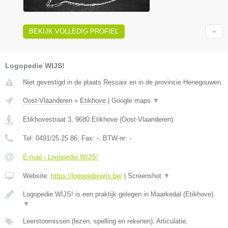
BEKIJK VOLLEDIG PROFIEL
Logopedie WIJS!
Niet gevestigd in de plaats Ressaix en in de provincie Henegouwen.
Oost-Vlaanderen
»
Etikhove
|
Google maps
▼
Etikhovestraat 3
,
9680
Etikhove
(
Oost-Vlaanderen
)
Tel:
0491/25 25 86
, Fax:
-
, BTW-nr:
-
E-mail › Logopedie WIJS!
Website:
https://logopediewijs.be/
|
Screenshot
▼
Logopedie WIJS! is een praktijk gelegen in Maarkedal (Etikhove).
▼
Leerstoornissen (lezen, spelling en rekenen), Articulatie,