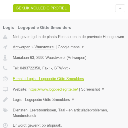
BEKIJK VOLLEDIG PROFIEL
Logis - Logopedie Gitte Smeulders
Niet gevestigd in de plaats Ressaix en in de provincie Henegouwen.
Antwerpen
»
Wuustwezel
|
Google maps
▼
Marialaan 63
,
2990
Wuustwezel
(
Antwerpen
)
Tel:
0493722350
, Fax:
-
, BTW-nr:
-
E-mail › Logis - Logopedie Gitte Smeulders
Website:
https://www.logopediegitte.be/
|
Screenshot
▼
Logis - Logopedie Gitte Smeulders
▼
Diensten: Leerstoornissen, Taal - en articulatieproblemen,
Mondmotoriek
Er wordt gewerkt op afspraak.