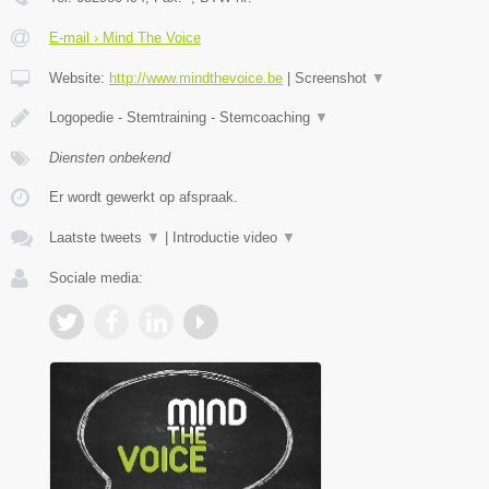
E-mail › Mind The Voice
Website:
http://www.mindthevoice.be
|
Screenshot
▼
Logopedie - Stemtraining - Stemcoaching
▼
Diensten onbekend
Er wordt gewerkt op afspraak.
Laatste tweets
▼
|
Introductie video
▼
Sociale media: