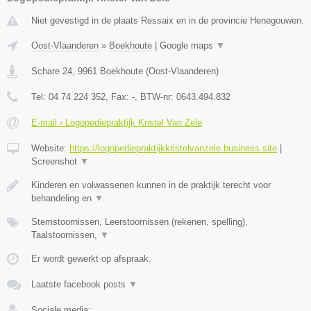
Niet gevestigd in de plaats Ressaix en in de provincie Henegouwen.
Oost-Vlaanderen
»
Boekhoute
|
Google maps
▼
Schare 24
,
9961
Boekhoute
(
Oost-Vlaanderen
)
Tel:
04 74 224 352
, Fax:
-
, BTW-nr:
0643.494.832
E-mail › Logopediepraktijk Kristel Van Zele
Website:
https://logopediepraktijkkristelvanzele.business.site
|
Screenshot
▼
Kinderen en volwassenen kunnen in de praktijk terecht voor
behandeling en
▼
Stemstoornissen, Leerstoornissen (rekenen, spelling),
Taalstoornissen,
▼
Er wordt gewerkt op afspraak.
Laatste facebook posts
▼
Sociale media: