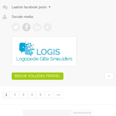
Laatste facebook posts
▼
Sociale media:
BEKIJK VOLLEDIG PROFIEL
1
2
3
4
5
»
»»