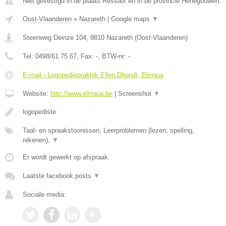
Niet gevestigd in de plaats Ressaix en in de provincie Henegouwen.
Oost-Vlaanderen
»
Nazareth
|
Google maps
▼
Steenweg Deinze 104
,
9810
Nazareth
(
Oost-Vlaanderen
)
Tel:
0498/61.75.67
, Fax:
-
, BTW-nr:
-
E-mail › Logopediepraktijk Ellen Dhondt, Elingua
Website:
http://www.elingua.be
|
Screenshot
▼
logopediste
Taal- en spraakstoonissen, Leerproblemen (lezen, spelling,
rekenen),
▼
Er wordt gewerkt op afspraak.
Laatste facebook posts
▼
Sociale media: