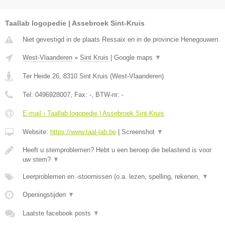
Taallab logopedie | Assebroek Sint-Kruis
Niet gevestigd in de plaats Ressaix en in de provincie Henegouwen.
West-Vlaanderen
»
Sint Kruis
|
Google maps
▼
Ter Heide 26
,
8310
Sint Kruis
(
West-Vlaanderen
)
Tel:
0496928007
, Fax:
-
, BTW-nr:
-
E-mail › Taallab logopedie | Assebroek Sint-Kruis
Website:
https://www.taal-lab.be
|
Screenshot
▼
Heeft u stemproblemen? Hebt u een beroep die belastend is voor
uw stem?
▼
Leerproblemen en -stoornissen (o.a. lezen, spelling, rekenen,
▼
Openingstijden
▼
Laatste facebook posts
▼