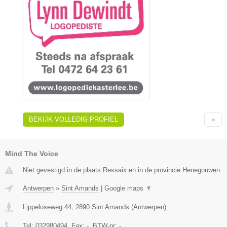
BEKIJK VOLLEDIG PROFIEL
Mind The Voice
Niet gevestigd in de plaats Ressaix en in de provincie Henegouwen.
Antwerpen
»
Sint Amands
|
Google maps
▼
Lippeloseweg 44
,
2890
Sint Amands
(
Antwerpen
)
Tel:
032980494
, Fax:
-
, BTW-nr:
-