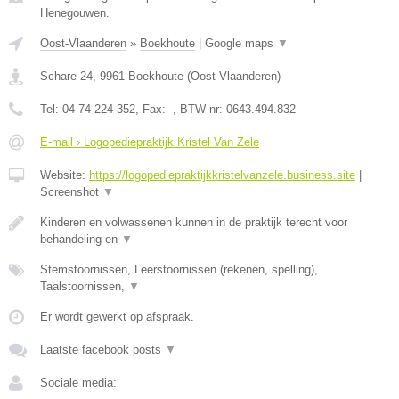
Henegouwen.
Oost-Vlaanderen
»
Boekhoute
|
Google maps
▼
Schare 24
,
9961
Boekhoute
(
Oost-Vlaanderen
)
Tel:
04 74 224 352
, Fax:
-
, BTW-nr:
0643.494.832
E-mail › Logopediepraktijk Kristel Van Zele
Website:
https://logopediepraktijkkristelvanzele.business.site
|
Screenshot
▼
Kinderen en volwassenen kunnen in de praktijk terecht voor
behandeling en
▼
Stemstoornissen, Leerstoornissen (rekenen, spelling),
Taalstoornissen,
▼
Er wordt gewerkt op afspraak.
Laatste facebook posts
▼
Sociale media: