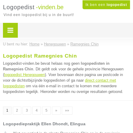
Ik ben een
logopedist
Logopedist
-vinden.be
Vind een logopedist bij u in de buurt!
U bent nu hier:
Home
»
Henegouwen
»
Ramegnies Chin
Logopedist Ramegnies Chin
Logopedist-vinden.be bevat helaas nog geen
logopedisten in
Ramegnies Chin
. Dit geldt ook voor de gehele provincie Henegouwen
(
logopedist Henegouwen
). Voer bovenaan deze pagina uw postcode in
voor de dichtstbijzijnde logopedisten of ga naar
direct contact met
logopedisten
om via één e-mail in contact te komen met meerdere
logopedisten tegelijk. Hieronder worden nu overige resultaten getoond.
1
2
3
4
5
»
»»
Logopediepraktijk Ellen Dhondt, Elingua