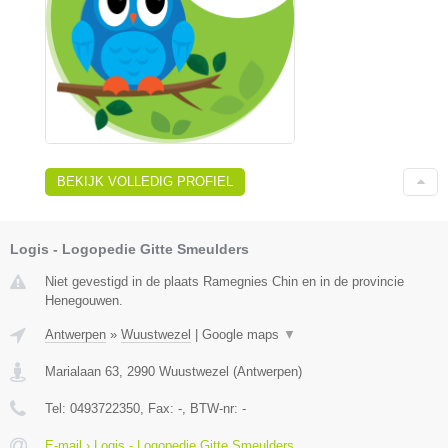
BEKIJK VOLLEDIG PROFIEL
Logis - Logopedie Gitte Smeulders
Niet gevestigd in de plaats Ramegnies Chin en in de provincie
Henegouwen.
Antwerpen
»
Wuustwezel
|
Google maps
▼
Marialaan 63
,
2990
Wuustwezel
(
Antwerpen
)
Tel:
0493722350
, Fax:
-
, BTW-nr:
-
E-mail › Logis - Logopedie Gitte Smeulders