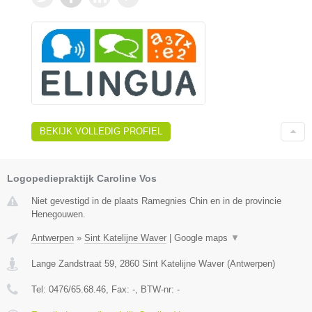
BEKIJK VOLLEDIG PROFIEL
Logopediepraktijk Caroline Vos
Niet gevestigd in de plaats Ramegnies Chin en in de provincie
Henegouwen.
Antwerpen
»
Sint Katelijne Waver
|
Google maps
▼
Lange Zandstraat 59
,
2860
Sint Katelijne Waver
(
Antwerpen
)
Tel:
0476/65.68.46
, Fax:
-
, BTW-nr:
-