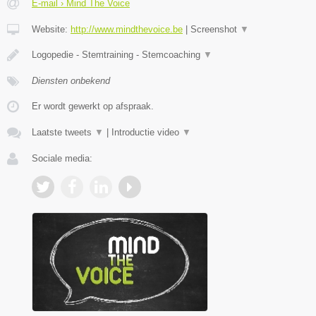
E-mail › Mind The Voice
Website:
http://www.mindthevoice.be
|
Screenshot
▼
Logopedie - Stemtraining - Stemcoaching
▼
Diensten onbekend
Er wordt gewerkt op afspraak.
Laatste tweets
▼
|
Introductie video
▼
Sociale media: