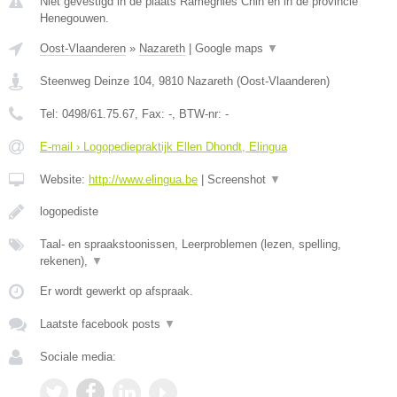
Niet gevestigd in de plaats Ramegnies Chin en in de provincie
Henegouwen.
Oost-Vlaanderen
»
Nazareth
|
Google maps
▼
Steenweg Deinze 104
,
9810
Nazareth
(
Oost-Vlaanderen
)
Tel:
0498/61.75.67
, Fax:
-
, BTW-nr:
-
E-mail › Logopediepraktijk Ellen Dhondt, Elingua
Website:
http://www.elingua.be
|
Screenshot
▼
logopediste
Taal- en spraakstoonissen, Leerproblemen (lezen, spelling,
rekenen),
▼
Er wordt gewerkt op afspraak.
Laatste facebook posts
▼
Sociale media: