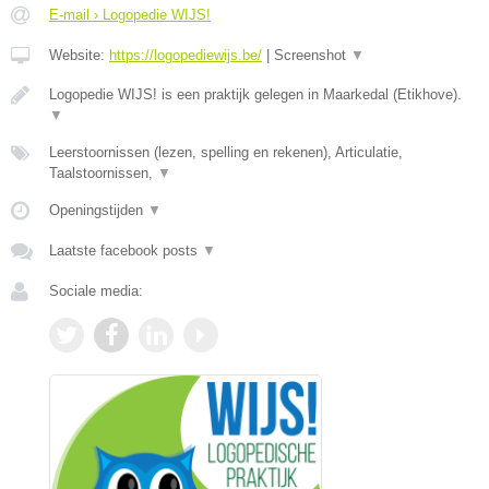
E-mail › Logopedie WIJS!
Website:
https://logopediewijs.be/
|
Screenshot
▼
Logopedie WIJS! is een praktijk gelegen in Maarkedal (Etikhove).
▼
Leerstoornissen (lezen, spelling en rekenen), Articulatie,
Taalstoornissen,
▼
Openingstijden
▼
Laatste facebook posts
▼
Sociale media: