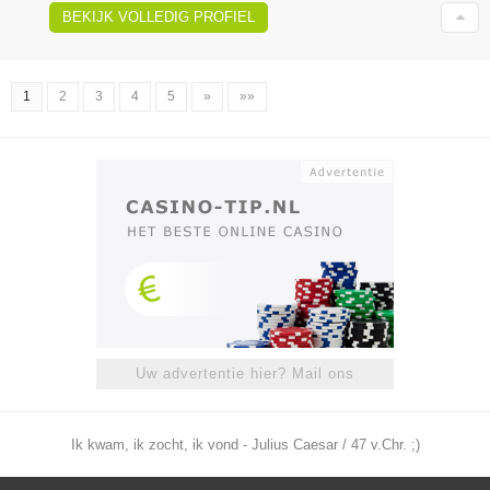
BEKIJK VOLLEDIG PROFIEL
1
2
3
4
5
»
»»
Uw advertentie hier? Mail ons
Ik kwam, ik zocht, ik vond - Julius Caesar / 47 v.Chr. ;)