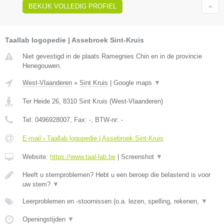
BEKIJK VOLLEDIG PROFIEL
Taallab logopedie | Assebroek Sint-Kruis
Niet gevestigd in de plaats Ramegnies Chin en in de provincie
Henegouwen.
West-Vlaanderen
»
Sint Kruis
|
Google maps
▼
Ter Heide 26
,
8310
Sint Kruis
(
West-Vlaanderen
)
Tel:
0496928007
, Fax:
-
, BTW-nr:
-
E-mail › Taallab logopedie | Assebroek Sint-Kruis
Website:
https://www.taal-lab.be
|
Screenshot
▼
Heeft u stemproblemen? Hebt u een beroep die belastend is voor
uw stem?
▼
Leerproblemen en -stoornissen (o.a. lezen, spelling, rekenen,
▼
Openingstijden
▼