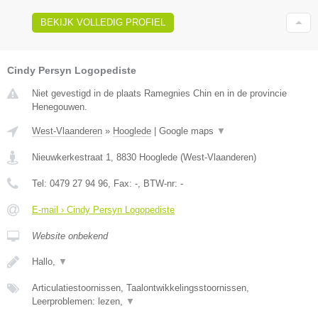
BEKIJK VOLLEDIG PROFIEL
Cindy Persyn Logopediste
Niet gevestigd in de plaats Ramegnies Chin en in de provincie
Henegouwen.
West-Vlaanderen
»
Hooglede
|
Google maps
▼
Nieuwkerkestraat 1
,
8830
Hooglede
(
West-Vlaanderen
)
Tel:
0479 27 94 96
, Fax:
-
, BTW-nr:
-
E-mail › Cindy Persyn Logopediste
Website onbekend
Hallo,
▼
Articulatiestoornissen, Taalontwikkelingsstoornissen,
Leerproblemen: lezen,
▼