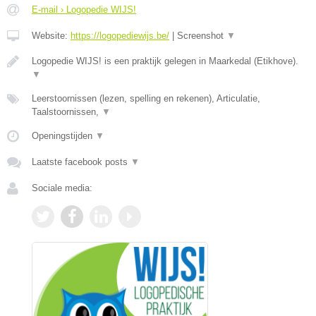
E-mail › Logopedie WIJS!
Website:
https://logopediewijs.be/
|
Screenshot
▼
Logopedie WIJS! is een praktijk gelegen in Maarkedal (Etikhove).
▼
Leerstoornissen (lezen, spelling en rekenen), Articulatie,
Taalstoornissen,
▼
Openingstijden
▼
Laatste facebook posts
▼
Sociale media: