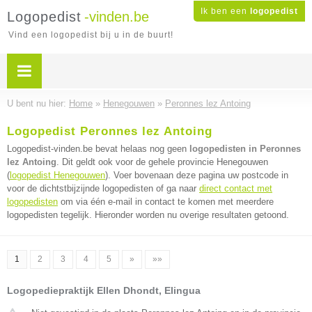
Ik ben een
logopedist
Logopedist
-vinden.be
Vind een logopedist bij u in de buurt!
U bent nu hier:
Home
»
Henegouwen
»
Peronnes lez Antoing
Logopedist Peronnes lez Antoing
Logopedist-vinden.be bevat helaas nog geen
logopedisten in Peronnes
lez Antoing
. Dit geldt ook voor de gehele provincie Henegouwen
(
logopedist Henegouwen
). Voer bovenaan deze pagina uw postcode in
voor de dichtstbijzijnde logopedisten of ga naar
direct contact met
logopedisten
om via één e-mail in contact te komen met meerdere
logopedisten tegelijk. Hieronder worden nu overige resultaten getoond.
1
2
3
4
5
»
»»
Logopediepraktijk Ellen Dhondt, Elingua