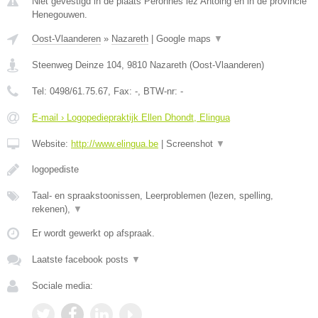
Niet gevestigd in de plaats Peronnes lez Antoing en in de provincie
Henegouwen.
Oost-Vlaanderen
»
Nazareth
|
Google maps
▼
Steenweg Deinze 104
,
9810
Nazareth
(
Oost-Vlaanderen
)
Tel:
0498/61.75.67
, Fax:
-
, BTW-nr:
-
E-mail › Logopediepraktijk Ellen Dhondt, Elingua
Website:
http://www.elingua.be
|
Screenshot
▼
logopediste
Taal- en spraakstoonissen, Leerproblemen (lezen, spelling,
rekenen),
▼
Er wordt gewerkt op afspraak.
Laatste facebook posts
▼
Sociale media: