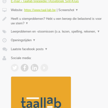
E-mail › Taallab logopedie | Assebroek Sint-Kruis
Website:
https://www.taal-lab.be
|
Screenshot
▼
Heeft u stemproblemen? Hebt u een beroep die belastend is voor
uw stem?
▼
Leerproblemen en -stoornissen (o.a. lezen, spelling, rekenen,
▼
Openingstijden
▼
Laatste facebook posts
▼
Sociale media: