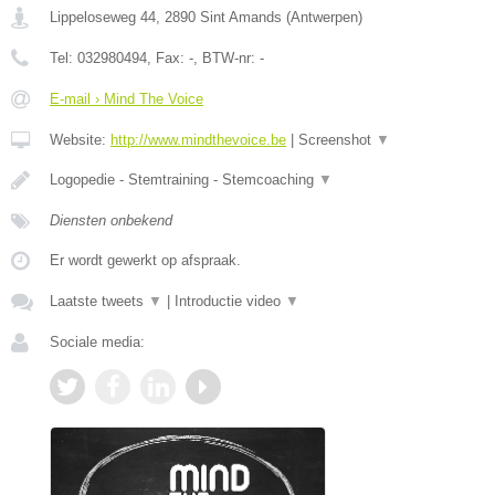
Lippeloseweg 44
,
2890
Sint Amands
(
Antwerpen
)
Tel:
032980494
, Fax:
-
, BTW-nr:
-
E-mail › Mind The Voice
Website:
http://www.mindthevoice.be
|
Screenshot
▼
Logopedie - Stemtraining - Stemcoaching
▼
Diensten onbekend
Er wordt gewerkt op afspraak.
Laatste tweets
▼
|
Introductie video
▼
Sociale media: