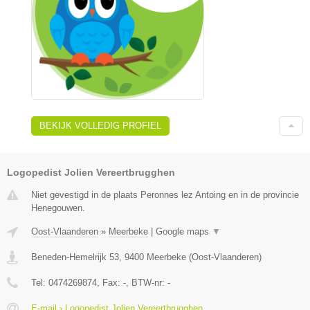
BEKIJK VOLLEDIG PROFIEL
Logopedist Jolien Vereertbrugghen
Niet gevestigd in de plaats Peronnes lez Antoing en in de provincie
Henegouwen.
Oost-Vlaanderen
»
Meerbeke
|
Google maps
▼
Beneden-Hemelrijk 53
,
9400
Meerbeke
(
Oost-Vlaanderen
)
Tel:
0474269874
, Fax:
-
, BTW-nr:
-
E-mail › Logopedist Jolien Vereertbrugghen