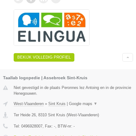
BEKIJK VOLLEDIG PROFIEL
Taallab logopedie | Assebroek Sint-Kruis
Niet gevestigd in de plaats Peronnes lez Antoing en in de provincie
Henegouwen.
West-Vlaanderen
»
Sint Kruis
|
Google maps
▼
Ter Heide 26
,
8310
Sint Kruis
(
West-Vlaanderen
)
Tel:
0496928007
, Fax:
-
, BTW-nr:
-