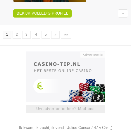
BEKIJK VOLLEDIG PROFIEL
1
2
3
4
5
»
»»
Uw advertentie hier? Mail ons
Ik kwam, ik zocht, ik vond - Julius Caesar / 47 v.Chr. ;)