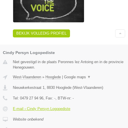
BEKIJK VOLLEDIG PROFIEL
Cindy Persyn Logopediste
Niet gevestigd in de plaats Peronnes lez Antoing en in de provincie
Henegouwen.
West-Vlaanderen
»
Hooglede
|
Google maps
▼
Nieuwkerkestraat 1
,
8830
Hooglede
(
West-Vlaanderen
)
Tel:
0479 27 94 96
, Fax:
-
, BTW-nr:
-
E-mail › Cindy Persyn Logopediste
Website onbekend