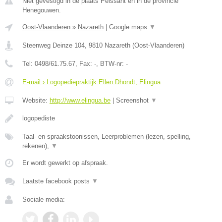
Niet gevestigd in de plaats Peissant en in de provincie
Henegouwen.
Oost-Vlaanderen
»
Nazareth
|
Google maps
▼
Steenweg Deinze 104
,
9810
Nazareth
(
Oost-Vlaanderen
)
Tel:
0498/61.75.67
, Fax:
-
, BTW-nr:
-
E-mail › Logopediepraktijk Ellen Dhondt, Elingua
Website:
http://www.elingua.be
|
Screenshot
▼
logopediste
Taal- en spraakstoonissen, Leerproblemen (lezen, spelling,
rekenen),
▼
Er wordt gewerkt op afspraak.
Laatste facebook posts
▼
Sociale media: