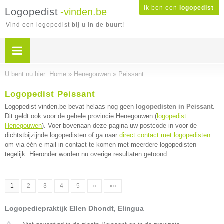
Ik ben een
logopedist
Logopedist
-vinden.be
Vind een logopedist bij u in de buurt!
U bent nu hier:
Home
»
Henegouwen
»
Peissant
Logopedist Peissant
Logopedist-vinden.be bevat helaas nog geen
logopedisten in Peissant
.
Dit geldt ook voor de gehele provincie Henegouwen (
logopedist
Henegouwen
). Voer bovenaan deze pagina uw postcode in voor de
dichtstbijzijnde logopedisten of ga naar
direct contact met logopedisten
om via één e-mail in contact te komen met meerdere logopedisten
tegelijk. Hieronder worden nu overige resultaten getoond.
1
2
3
4
5
»
»»
Logopediepraktijk Ellen Dhondt, Elingua