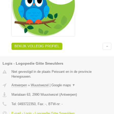
BEKIJK VOLLEDIG PROFIEL
Logis - Logopedie Gitte Smeulders
Niet gevestigd in de plaats Peissant en in de provincie
Henegouwen.
Antwerpen
»
Wuustwezel
|
Google maps
▼
Marialaan 63
,
2990
Wuustwezel
(
Antwerpen
)
Tel:
0493722350
, Fax:
-
, BTW-nr:
-
E-mail › Logis - Logopedie Gitte Smeulders