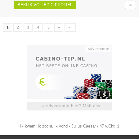
BEKIJK VOLLEDIG PROFIEL
1
2
3
4
5
»
»»
Uw advertentie hier? Mail ons
Ik kwam, ik zocht, ik vond - Julius Caesar / 47 v.Chr. ;)