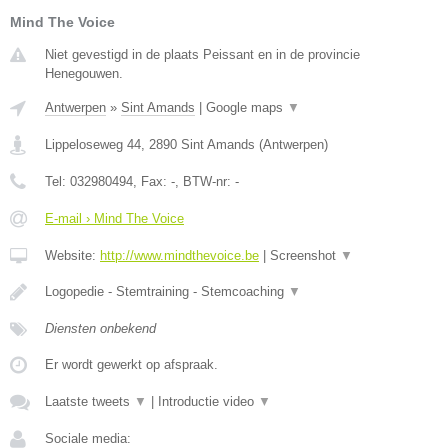
Mind The Voice
Niet gevestigd in de plaats Peissant en in de provincie
Henegouwen.
Antwerpen
»
Sint Amands
|
Google maps
▼
Lippeloseweg 44
,
2890
Sint Amands
(
Antwerpen
)
Tel:
032980494
, Fax:
-
, BTW-nr:
-
E-mail › Mind The Voice
Website:
http://www.mindthevoice.be
|
Screenshot
▼
Logopedie - Stemtraining - Stemcoaching
▼
Diensten onbekend
Er wordt gewerkt op afspraak.
Laatste tweets
▼
|
Introductie video
▼
Sociale media: