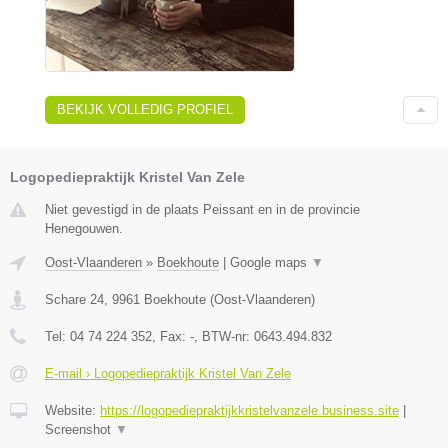
BEKIJK VOLLEDIG PROFIEL
Logopediepraktijk Kristel Van Zele
Niet gevestigd in de plaats Peissant en in de provincie
Henegouwen.
Oost-Vlaanderen
»
Boekhoute
|
Google maps
▼
Schare 24
,
9961
Boekhoute
(
Oost-Vlaanderen
)
Tel:
04 74 224 352
, Fax:
-
, BTW-nr:
0643.494.832
E-mail › Logopediepraktijk Kristel Van Zele
Website:
https://logopediepraktijkkristelvanzele.business.site
|
Screenshot
▼