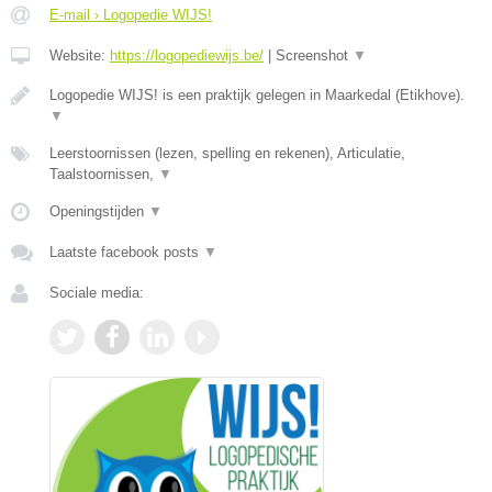
E-mail › Logopedie WIJS!
Website:
https://logopediewijs.be/
|
Screenshot
▼
Logopedie WIJS! is een praktijk gelegen in Maarkedal (Etikhove).
▼
Leerstoornissen (lezen, spelling en rekenen), Articulatie,
Taalstoornissen,
▼
Openingstijden
▼
Laatste facebook posts
▼
Sociale media: