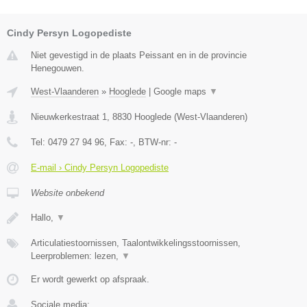
Cindy Persyn Logopediste
Niet gevestigd in de plaats Peissant en in de provincie
Henegouwen.
West-Vlaanderen
»
Hooglede
|
Google maps
▼
Nieuwkerkestraat 1
,
8830
Hooglede
(
West-Vlaanderen
)
Tel:
0479 27 94 96
, Fax:
-
, BTW-nr:
-
E-mail › Cindy Persyn Logopediste
Website onbekend
Hallo,
▼
Articulatiestoornissen, Taalontwikkelingsstoornissen,
Leerproblemen: lezen,
▼
Er wordt gewerkt op afspraak.
Sociale media: