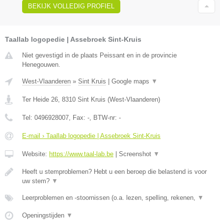
BEKIJK VOLLEDIG PROFIEL
Taallab logopedie | Assebroek Sint-Kruis
Niet gevestigd in de plaats Peissant en in de provincie
Henegouwen.
West-Vlaanderen
»
Sint Kruis
|
Google maps
▼
Ter Heide 26
,
8310
Sint Kruis
(
West-Vlaanderen
)
Tel:
0496928007
, Fax:
-
, BTW-nr:
-
E-mail › Taallab logopedie | Assebroek Sint-Kruis
Website:
https://www.taal-lab.be
|
Screenshot
▼
Heeft u stemproblemen? Hebt u een beroep die belastend is voor
uw stem?
▼
Leerproblemen en -stoornissen (o.a. lezen, spelling, rekenen,
▼
Openingstijden
▼