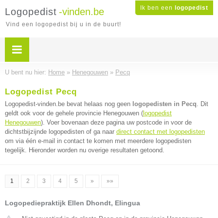
Ik ben een
logopedist
Logopedist
-vinden.be
Vind een logopedist bij u in de buurt!
U bent nu hier:
Home
»
Henegouwen
»
Pecq
Logopedist Pecq
Logopedist-vinden.be bevat helaas nog geen
logopedisten in Pecq
. Dit
geldt ook voor de gehele provincie Henegouwen (
logopedist
Henegouwen
). Voer bovenaan deze pagina uw postcode in voor de
dichtstbijzijnde logopedisten of ga naar
direct contact met logopedisten
om via één e-mail in contact te komen met meerdere logopedisten
tegelijk. Hieronder worden nu overige resultaten getoond.
1
2
3
4
5
»
»»
Logopediepraktijk Ellen Dhondt, Elingua