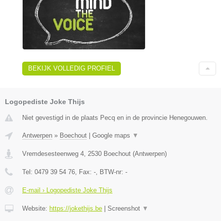
BEKIJK VOLLEDIG PROFIEL
Logopediste Joke Thijs
Niet gevestigd in de plaats Pecq en in de provincie Henegouwen.
Antwerpen
»
Boechout
|
Google maps
▼
Vremdesesteenweg 4
,
2530
Boechout
(
Antwerpen
)
Tel:
0479 39 54 76
, Fax:
-
, BTW-nr:
-
E-mail › Logopediste Joke Thijs
Website:
https://jokethijs.be
|
Screenshot
▼