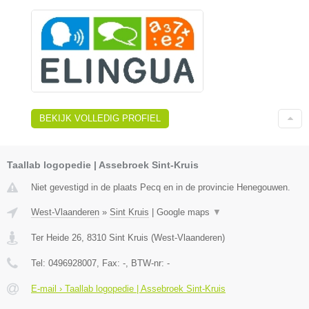
BEKIJK VOLLEDIG PROFIEL
Taallab logopedie | Assebroek Sint-Kruis
Niet gevestigd in de plaats Pecq en in de provincie Henegouwen.
West-Vlaanderen
»
Sint Kruis
|
Google maps
▼
Ter Heide 26
,
8310
Sint Kruis
(
West-Vlaanderen
)
Tel:
0496928007
, Fax:
-
, BTW-nr:
-
E-mail › Taallab logopedie | Assebroek Sint-Kruis