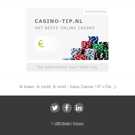
Uw advertentie hier? Mail ons
Ik kwam, ik zocht, ik vond - Julius Caesar / 47 v.Chr. ;)
©
JBB Media
|
Privacy