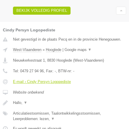
BEKIJK VOLLEDIG PROFIEL
Cindy Persyn Logopediste
Niet gevestigd in de plaats Pecq en in de provincie Henegouwen.
West-Vlaanderen
»
Hooglede
|
Google maps
▼
Nieuwkerkestraat 1
,
8830
Hooglede
(
West-Vlaanderen
)
Tel:
0479 27 94 96
, Fax:
-
, BTW-nr:
-
E-mail › Cindy Persyn Logopediste
Website onbekend
Hallo,
▼
Articulatiestoornissen, Taalontwikkelingsstoornissen,
Leerproblemen: lezen,
▼
Er wordt gewerkt op afspraak.