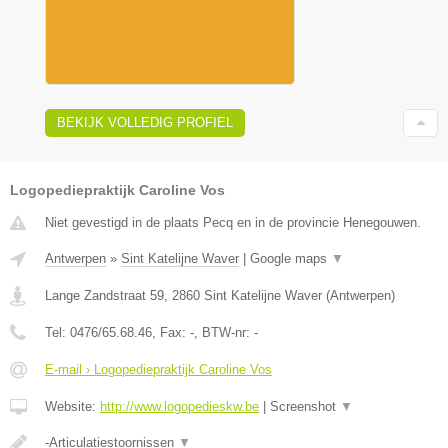
BEKIJK VOLLEDIG PROFIEL
Logopediepraktijk Caroline Vos
Niet gevestigd in de plaats Pecq en in de provincie Henegouwen.
Antwerpen
»
Sint Katelijne Waver
|
Google maps
▼
Lange Zandstraat 59
,
2860
Sint Katelijne Waver
(
Antwerpen
)
Tel:
0476/65.68.46
, Fax:
-
, BTW-nr:
-
E-mail › Logopediepraktijk Caroline Vos
Website:
http://www.logopedieskw.be
|
Screenshot
▼
-Articulatiestoornissen
▼