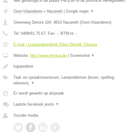
Niet gevestigd in de plaats Pecq en in de provincie Henegouwen.
Oost-Vlaanderen
»
Nazareth
|
Google maps
▼
Steenweg Deinze 104
,
9810
Nazareth
(
Oost-Vlaanderen
)
Tel:
0498/61.75.67
, Fax:
-
, BTW-nr:
-
E-mail › Logopediepraktijk Ellen Dhondt, Elingua
Website:
http://www.elingua.be
|
Screenshot
▼
logopediste
Taal- en spraakstoonissen, Leerproblemen (lezen, spelling,
rekenen),
▼
Er wordt gewerkt op afspraak.
Laatste facebook posts
▼
Sociale media: