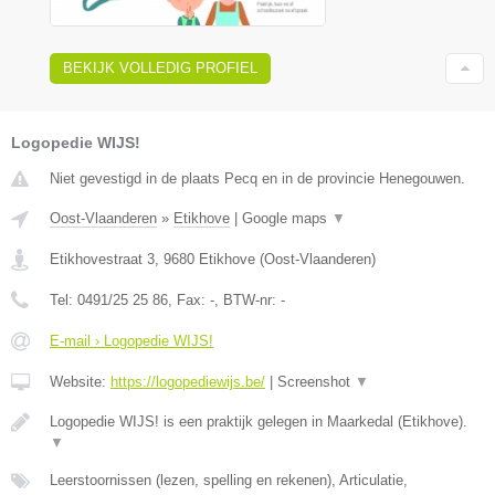
BEKIJK VOLLEDIG PROFIEL
Logopedie WIJS!
Niet gevestigd in de plaats Pecq en in de provincie Henegouwen.
Oost-Vlaanderen
»
Etikhove
|
Google maps
▼
Etikhovestraat 3
,
9680
Etikhove
(
Oost-Vlaanderen
)
Tel:
0491/25 25 86
, Fax:
-
, BTW-nr:
-
E-mail › Logopedie WIJS!
Website:
https://logopediewijs.be/
|
Screenshot
▼
Logopedie WIJS! is een praktijk gelegen in Maarkedal (Etikhove).
▼
Leerstoornissen (lezen, spelling en rekenen), Articulatie,