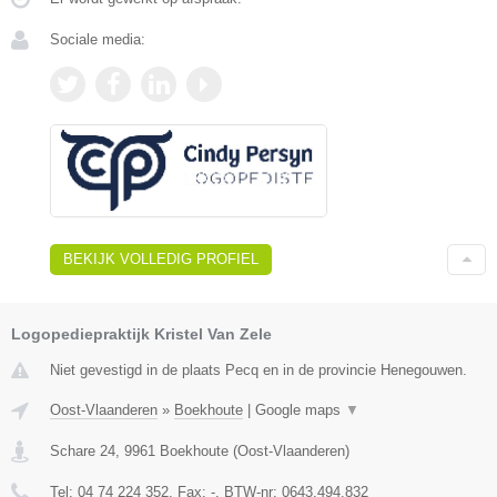
Sociale media:
BEKIJK VOLLEDIG PROFIEL
Logopediepraktijk Kristel Van Zele
Niet gevestigd in de plaats Pecq en in de provincie Henegouwen.
Oost-Vlaanderen
»
Boekhoute
|
Google maps
▼
Schare 24
,
9961
Boekhoute
(
Oost-Vlaanderen
)
Tel:
04 74 224 352
, Fax:
-
, BTW-nr:
0643.494.832