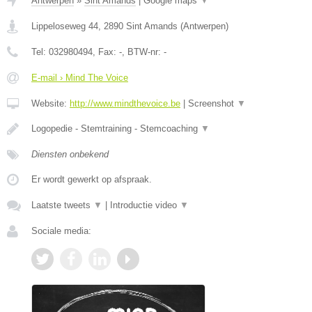
Antwerpen
»
Sint Amands
|
Google maps
▼
Lippeloseweg 44
,
2890
Sint Amands
(
Antwerpen
)
Tel:
032980494
, Fax:
-
, BTW-nr:
-
E-mail › Mind The Voice
Website:
http://www.mindthevoice.be
|
Screenshot
▼
Logopedie - Stemtraining - Stemcoaching
▼
Diensten onbekend
Er wordt gewerkt op afspraak.
Laatste tweets
▼
|
Introductie video
▼
Sociale media: