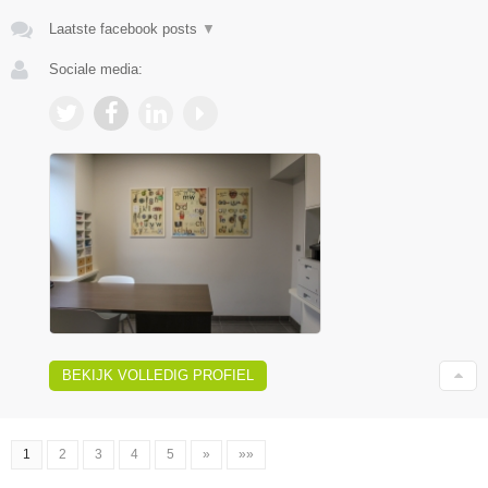
Laatste facebook posts
▼
Sociale media:
BEKIJK VOLLEDIG PROFIEL
1
2
3
4
5
»
»»