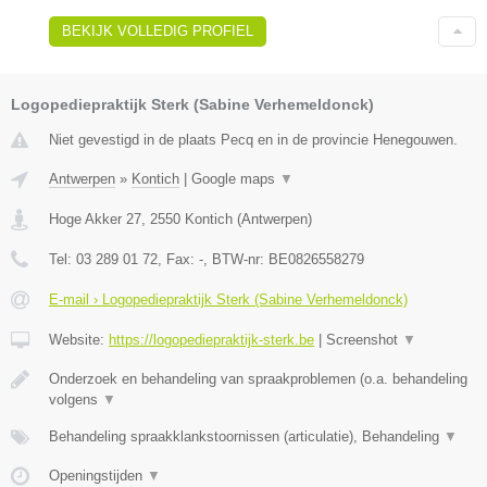
BEKIJK VOLLEDIG PROFIEL
Logopediepraktijk Sterk (Sabine Verhemeldonck)
Niet gevestigd in de plaats Pecq en in de provincie Henegouwen.
Antwerpen
»
Kontich
|
Google maps
▼
Hoge Akker 27
,
2550
Kontich
(
Antwerpen
)
Tel:
03 289 01 72
, Fax:
-
, BTW-nr:
BE0826558279
E-mail › Logopediepraktijk Sterk (Sabine Verhemeldonck)
Website:
https://logopediepraktijk-sterk.be
|
Screenshot
▼
Onderzoek en behandeling van spraakproblemen (o.a. behandeling
volgens
▼
Behandeling spraakklankstoornissen (articulatie), Behandeling
▼
Openingstijden
▼