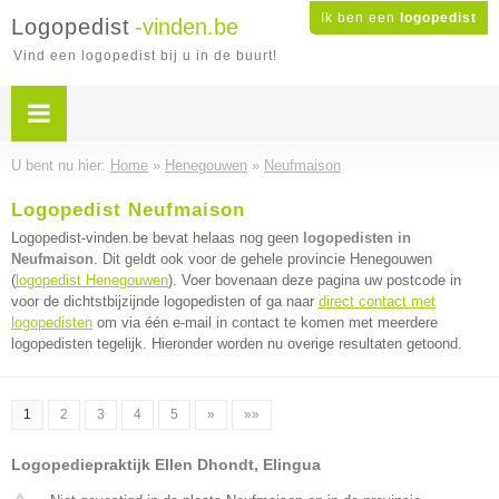
Ik ben een
logopedist
Logopedist
-vinden.be
Vind een logopedist bij u in de buurt!
U bent nu hier:
Home
»
Henegouwen
»
Neufmaison
Logopedist Neufmaison
Logopedist-vinden.be bevat helaas nog geen
logopedisten in
Neufmaison
. Dit geldt ook voor de gehele provincie Henegouwen
(
logopedist Henegouwen
). Voer bovenaan deze pagina uw postcode in
voor de dichtstbijzijnde logopedisten of ga naar
direct contact met
logopedisten
om via één e-mail in contact te komen met meerdere
logopedisten tegelijk. Hieronder worden nu overige resultaten getoond.
1
2
3
4
5
»
»»
Logopediepraktijk Ellen Dhondt, Elingua