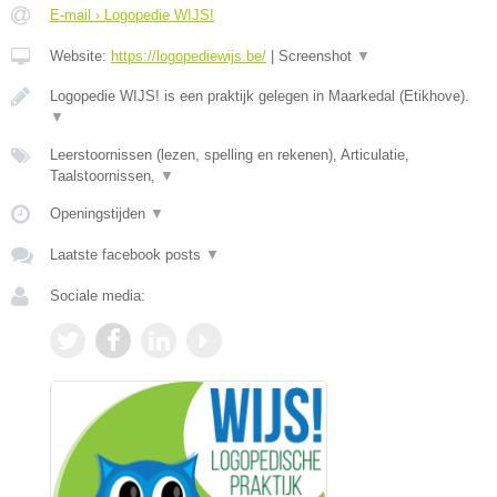
E-mail › Logopedie WIJS!
Website:
https://logopediewijs.be/
|
Screenshot
▼
Logopedie WIJS! is een praktijk gelegen in Maarkedal (Etikhove).
▼
Leerstoornissen (lezen, spelling en rekenen), Articulatie,
Taalstoornissen,
▼
Openingstijden
▼
Laatste facebook posts
▼
Sociale media: