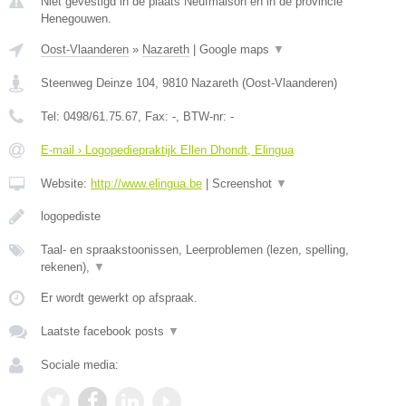
Niet gevestigd in de plaats Neufmaison en in de provincie
Henegouwen.
Oost-Vlaanderen
»
Nazareth
|
Google maps
▼
Steenweg Deinze 104
,
9810
Nazareth
(
Oost-Vlaanderen
)
Tel:
0498/61.75.67
, Fax:
-
, BTW-nr:
-
E-mail › Logopediepraktijk Ellen Dhondt, Elingua
Website:
http://www.elingua.be
|
Screenshot
▼
logopediste
Taal- en spraakstoonissen, Leerproblemen (lezen, spelling,
rekenen),
▼
Er wordt gewerkt op afspraak.
Laatste facebook posts
▼
Sociale media: