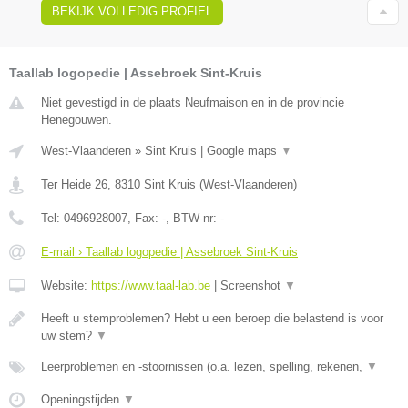
BEKIJK VOLLEDIG PROFIEL
Taallab logopedie | Assebroek Sint-Kruis
Niet gevestigd in de plaats Neufmaison en in de provincie
Henegouwen.
West-Vlaanderen
»
Sint Kruis
|
Google maps
▼
Ter Heide 26
,
8310
Sint Kruis
(
West-Vlaanderen
)
Tel:
0496928007
, Fax:
-
, BTW-nr:
-
E-mail › Taallab logopedie | Assebroek Sint-Kruis
Website:
https://www.taal-lab.be
|
Screenshot
▼
Heeft u stemproblemen? Hebt u een beroep die belastend is voor
uw stem?
▼
Leerproblemen en -stoornissen (o.a. lezen, spelling, rekenen,
▼
Openingstijden
▼