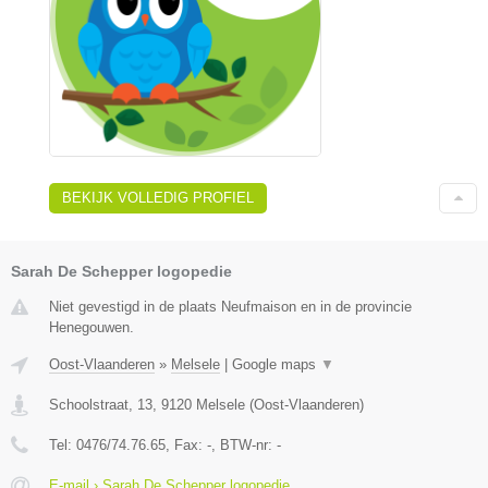
BEKIJK VOLLEDIG PROFIEL
Sarah De Schepper logopedie
Niet gevestigd in de plaats Neufmaison en in de provincie
Henegouwen.
Oost-Vlaanderen
»
Melsele
|
Google maps
▼
Schoolstraat, 13
,
9120
Melsele
(
Oost-Vlaanderen
)
Tel:
0476/74.76.65
, Fax:
-
, BTW-nr:
-
E-mail › Sarah De Schepper logopedie