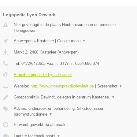
Logopedie Lynn Dewindt
Niet gevestigd in de plaats Neufmaison en in de provincie
Henegouwen.
Antwerpen
»
Kasterlee
|
Google maps
▼
Markt 2
,
2460
Kasterlee
(
Antwerpen
)
Tel:
0472/642361
, Fax:
-
, BTW-nr:
0554.696.874
E-mail › Logopedie Lynn Dewindt
Website:
http://www.groepspraktijkdewindt.be
|
Screenshot
▼
Groepspraktijk Dewindt, gelegen in centrum Kasterlee.
▼
Advies, onderzoek en behandeling, Slikstoornissen
(oromyofunctionele
▼
Er wordt gewerkt op afspraak.
Laatste facebook posts
▼