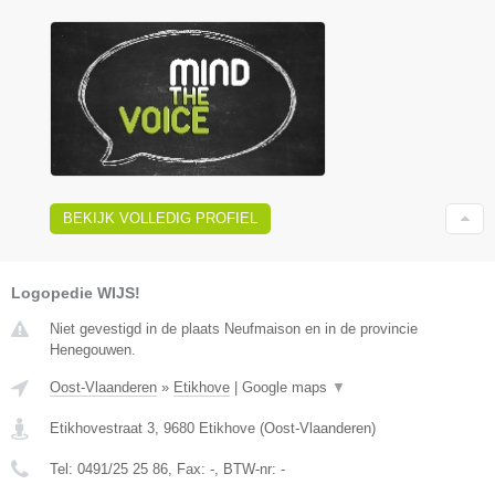
BEKIJK VOLLEDIG PROFIEL
Logopedie WIJS!
Niet gevestigd in de plaats Neufmaison en in de provincie
Henegouwen.
Oost-Vlaanderen
»
Etikhove
|
Google maps
▼
Etikhovestraat 3
,
9680
Etikhove
(
Oost-Vlaanderen
)
Tel:
0491/25 25 86
, Fax:
-
, BTW-nr:
-