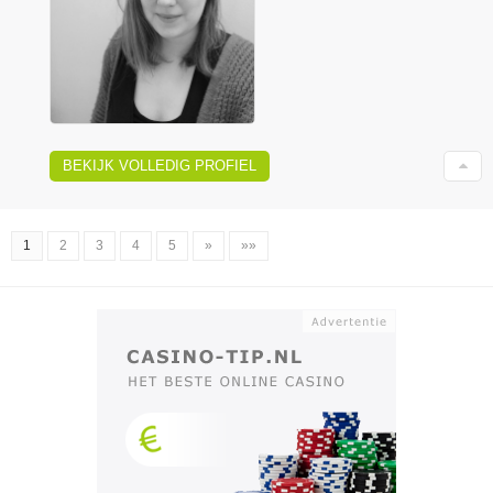
BEKIJK VOLLEDIG PROFIEL
1
2
3
4
5
»
»»