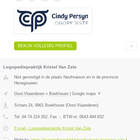
BEKIJK VOLLEDIG PROFIEL
Logopediepraktijk Kristel Van Zele
Niet gevestigd in de plaats Neufmaison en in de provincie
Henegouwen.
Oost-Vlaanderen
»
Boekhoute
|
Google maps
▼
Schare 24
,
9961
Boekhoute
(
Oost-Vlaanderen
)
Tel:
04 74 224 352
, Fax:
-
, BTW-nr:
0643.494.832
E-mail › Logopediepraktijk Kristel Van Zele
Website:
https://logopediepraktijkkristelvanzele.business.site
|