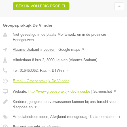
BEKIJK VOLLEDIG PROFIEL
Groepspraktijk De Vlinder
Niet gevestigd in de plaats Morlanwelz en in de provincie
Henegouwen.
Vlaams-Brabant
»
Leuven
|
Google maps
▼
Vlinderlaan 8 bus 2
,
3000
Leuven
(
Vlaams-Brabant
)
Tel:
016463062
, Fax:
-
, BTW-nr:
-
E-mail › Groepspraktijk De Vlinder
Website:
http://www.groepspraktijk-devlinder.be
|
Screenshot
▼
Kinderen, jongeren en volwassenen kunnen bij ons terecht voor
diagnose en
▼
Articulatiestoornissen, Afwijkend mondgedrag, Taalstoornissen,
▼
Er wordt gewerkt op afspraak.