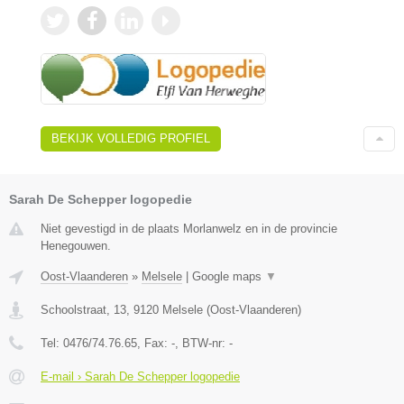
BEKIJK VOLLEDIG PROFIEL
Sarah De Schepper logopedie
Niet gevestigd in de plaats Morlanwelz en in de provincie
Henegouwen.
Oost-Vlaanderen
»
Melsele
|
Google maps
▼
Schoolstraat, 13
,
9120
Melsele
(
Oost-Vlaanderen
)
Tel:
0476/74.76.65
, Fax:
-
, BTW-nr:
-
E-mail › Sarah De Schepper logopedie