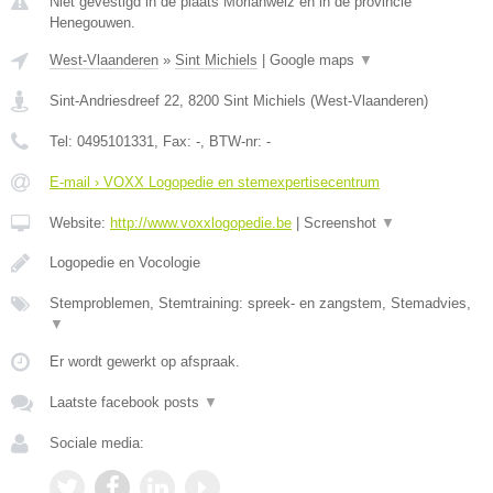
Niet gevestigd in de plaats Morlanwelz en in de provincie
Henegouwen.
West-Vlaanderen
»
Sint Michiels
|
Google maps
▼
Sint-Andriesdreef 22
,
8200
Sint Michiels
(
West-Vlaanderen
)
Tel:
0495101331
, Fax:
-
, BTW-nr:
-
E-mail › VOXX Logopedie en stemexpertisecentrum
Website:
http://www.voxxlogopedie.be
|
Screenshot
▼
Logopedie en Vocologie
Stemproblemen, Stemtraining: spreek- en zangstem, Stemadvies,
▼
Er wordt gewerkt op afspraak.
Laatste facebook posts
▼
Sociale media: