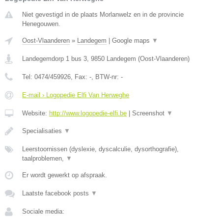
Niet gevestigd in de plaats Morlanwelz en in de provincie
Henegouwen.
Oost-Vlaanderen
»
Landegem
|
Google maps
▼
Landegemdorp 1 bus 3
,
9850
Landegem
(
Oost-Vlaanderen
)
Tel:
0474/459926
, Fax:
-
, BTW-nr:
-
E-mail › Logopedie Elfi Van Herweghe
Website:
http://www.logopedie-elfi.be
|
Screenshot
▼
​Specialisaties
▼
Leerstoornissen (dyslexie, dyscalculie, dysorthografie),
taalproblemen,
▼
Er wordt gewerkt op afspraak.
Laatste facebook posts
▼
Sociale media: