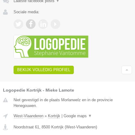
Laatste facebook posts
▼
Sociale media:
BEKIJK VOLLEDIG PROFIEL
Logopedie Kortrijk - Mieke Lamote
Niet gevestigd in de plaats Morlanwelz en in de provincie
Henegouwen.
West-Vlaanderen
»
Kortrijk
|
Google maps
▼
Noordstraat 61
,
8500
Kortrijk
(
West-Vlaanderen
)