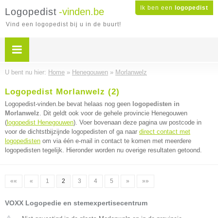
Ik ben een
logopedist
Logopedist
-vinden.be
Vind een logopedist bij u in de buurt!
U bent nu hier:
Home
»
Henegouwen
»
Morlanwelz
Logopedist Morlanwelz (2)
Logopedist-vinden.be bevat helaas nog geen
logopedisten in
Morlanwelz
. Dit geldt ook voor de gehele provincie Henegouwen
(
logopedist Henegouwen
). Voer bovenaan deze pagina uw postcode in
voor de dichtstbijzijnde logopedisten of ga naar
direct contact met
logopedisten
om via één e-mail in contact te komen met meerdere
logopedisten tegelijk. Hieronder worden nu overige resultaten getoond.
««
«
1
2
3
4
5
»
»»
VOXX Logopedie en stemexpertisecentrum