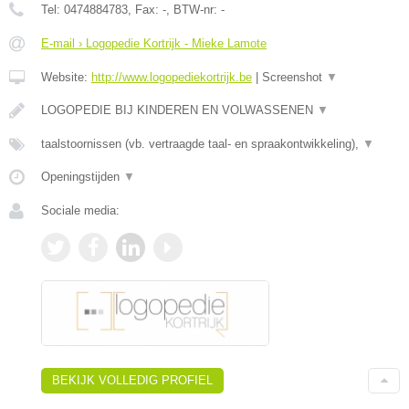
Tel:
0474884783
, Fax:
-
, BTW-nr:
-
E-mail › Logopedie Kortrijk - Mieke Lamote
Website:
http://www.logopediekortrijk.be
|
Screenshot
▼
LOGOPEDIE BIJ KINDEREN EN VOLWASSENEN
▼
taalstoornissen (vb. vertraagde taal- en spraakontwikkeling),
▼
Openingstijden
▼
Sociale media:
BEKIJK VOLLEDIG PROFIEL