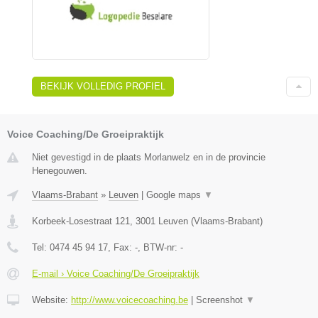
BEKIJK VOLLEDIG PROFIEL
Voice Coaching/De Groeipraktijk
Niet gevestigd in de plaats Morlanwelz en in de provincie
Henegouwen.
Vlaams-Brabant
»
Leuven
|
Google maps
▼
Korbeek-Losestraat 121
,
3001
Leuven
(
Vlaams-Brabant
)
Tel:
0474 45 94 17
, Fax:
-
, BTW-nr:
-
E-mail › Voice Coaching/De Groeipraktijk
Website:
http://www.voicecoaching.be
|
Screenshot
▼