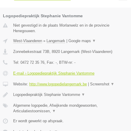
Logopediepraktijk Stephanie Vantomme
Niet gevestigd in de plaats Morlanwelz en in de provincie
Henegouwen.
West-Vlaanderen
»
Langemark
|
Google maps
▼
Zonnebekestraat 73B
,
8920
Langemark
(
West-Vlaanderen
)
Tel:
0472 72 35 76
, Fax:
-
, BTW-nr:
-
E-mail › Logopediepraktijk Stephanie Vantomme
Website:
http://www.logopedielangemark.be
|
Screenshot
▼
Logopediepraktijk Stephanie Vantomme
▼
Algemene logopedie, Afwijkende mondgewoonten,
Articulatiestoornissen,
▼
Er wordt gewerkt op afspraak.