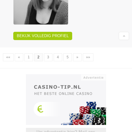
BEKIJK VOLLEDIG PROFIEL
««
«
1
2
3
4
5
»
»»
Uw advertentie hier? Mail ons