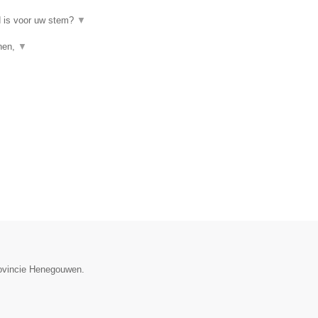
d is voor uw stem?
▼
enen,
▼
provincie Henegouwen.