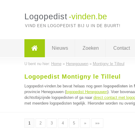
Logopedist
-vinden.be
VIND EEN LOGOPEDIST BIJ U IN DE BUURT!
Nieuws
Zoeken
Contact
U bent nu hier:
Home
»
Henegouwen
»
Montigny le Tilleul
Logopedist Montigny le Tilleul
Logopedist-vinden.be bevat helaas nog geen
logopedisten in M
provincie Henegouwen (
logopedist Henegouwen
). Voer bovenaa
dichtstbijzijnde logopedisten of ga naar
direct contact met logo
met meerdere logopedisten tegelijk. Hieronder worden nu overig
1
2
3
4
5
»
»»