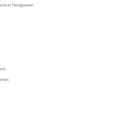
provincie Henegouwen.
nen)
lemen