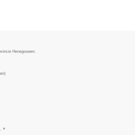
provincie Henegouwen.
en
)
n,
▼