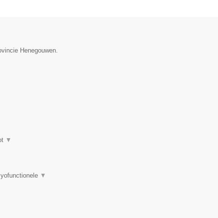
provincie Henegouwen.
ot
▼
myofunctionele
▼