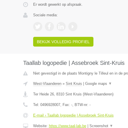
Er wordt gewerkt op afspraak.
Sociale media:
BEKIJK VOLLEDIG PROFIEL
Taallab logopedie | Assebroek Sint-Kruis
Niet gevestigd in de plaats Montigny le Tilleul en in de 
West-Vlaanderen
»
Sint Kruis
|
Google maps
▼
Ter Heide 26
,
8310
Sint Kruis
(
West-Vlaanderen
)
Tel:
0496928007
, Fax:
-
, BTW-nr:
-
E-mail › Taallab logopedie | Assebroek Sint-Kruis
Website:
https://www.taal-lab.be
|
Screenshot
▼