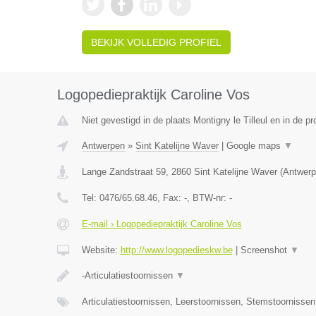
BEKIJK VOLLEDIG PROFIEL
Logopediepraktijk Caroline Vos
Niet gevestigd in de plaats Montigny le Tilleul en in de 
Antwerpen
»
Sint Katelijne Waver
|
Google maps
▼
Lange Zandstraat 59
,
2860
Sint Katelijne Waver
(
Antwerp
Tel:
0476/65.68.46
, Fax:
-
, BTW-nr:
-
E-mail › Logopediepraktijk Caroline Vos
Website:
http://www.logopedieskw.be
|
Screenshot
▼
-Articulatiestoornissen
▼
Articulatiestoornissen, Leerstoornissen, Stemstoornisse