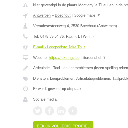
Niet gevestigd in de plaats Montigny le Tilleul en in de 
Antwerpen
»
Boechout
|
Google maps
▼
Vremdesesteenweg 4
,
2530
Boechout
(
Antwerpen
)
Tel:
0479 39 54 76
, Fax:
-
, BTW-nr:
-
E-mail › Logopediste Joke Thijs
Website:
https://jokethijs.be
|
Screenshot
▼
Articulatie - Taal - en Leerproblemen (lezen-spelling-reke
Diensten: Leerproblemen, Articulatieproblemen, Taalprob
Er wordt gewerkt op afspraak.
Sociale media:
BEKIJK VOLLEDIG PROFIEL