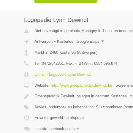
Logopedie Lynn Dewindt
Niet gevestigd in de plaats Montigny le Tilleul en in de 
Antwerpen
»
Kasterlee
|
Google maps
▼
Markt 2
,
2460
Kasterlee
(
Antwerpen
)
Tel:
0472/642361
, Fax:
-
, BTW-nr:
0554.696.874
E-mail › Logopedie Lynn Dewindt
Website:
http://www.groepspraktijkdewindt.be
|
Screensh
Groepspraktijk Dewindt, gelegen in centrum Kasterlee.
▼
Advies, onderzoek en behandeling, Slikstoornissen (oro
Er wordt gewerkt op afspraak.
Laatste facebook posts
▼