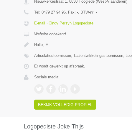
Nieuwkerkestraat 1
,
8830
Hooglede
(
West-Vlaanderen
)
Tel:
0479 27 94 96
, Fax:
-
, BTW-nr:
-
E-mail › Cindy Persyn Logopediste
Website onbekend
Hallo,
▼
Articulatiestoornissen, Taalontwikkelingsstoornissen, Le
Er wordt gewerkt op afspraak.
Sociale media:
BEKIJK VOLLEDIG PROFIEL
Logopediste Joke Thijs