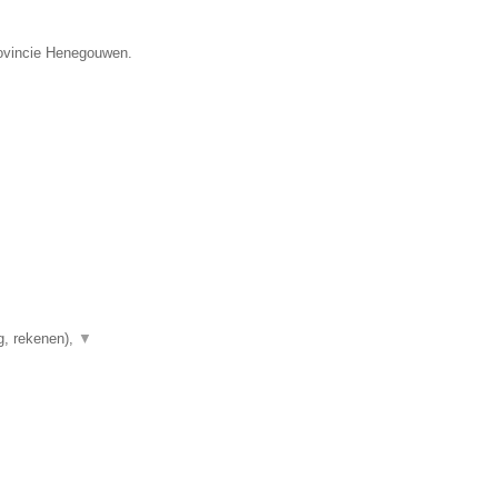
provincie Henegouwen.
g, rekenen),
▼