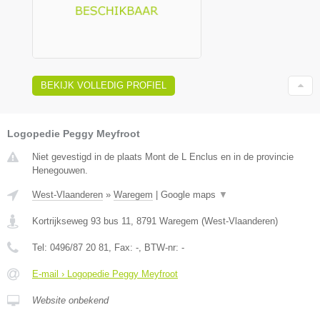
BEKIJK VOLLEDIG PROFIEL
Logopedie Peggy Meyfroot
Niet gevestigd in de plaats Mont de L Enclus en in de provincie
Henegouwen.
West-Vlaanderen
»
Waregem
|
Google maps
▼
Kortrijkseweg 93 bus 11
,
8791
Waregem
(
West-Vlaanderen
)
Tel:
0496/87 20 81
, Fax:
-
, BTW-nr:
-
E-mail › Logopedie Peggy Meyfroot
Website onbekend