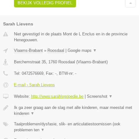
BEKIJK VOLLEDIG PROFIEL
Sarah Lievens
Niet gevestigd in de plaats Mont de L Enclus en in de provincie
Henegouwen.
Vlaams-Brabant
»
Roosdaal
|
Google maps
▼
Berchemstraat 35
,
1760
Roosdaal
(
Vlaams-Brabant
)
Tel:
0472576669
, Fax:
-
, BTW-nr:
-
E-mail › Sarah Lievens
Website:
http://www.sarahlogopedie.be
|
Screenshot
▼
Ik ga zeer graag aan de slag met alle kinderen, maar meestal met
kinderen
▼
Taalproblemen/dysfasie, slik- en articulatiestoornissen (ook
problemen ten
▼