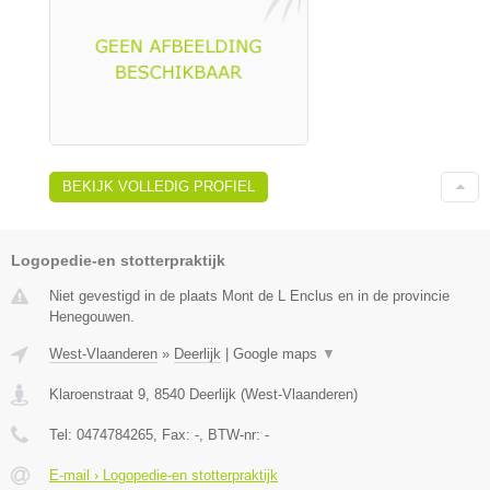
BEKIJK VOLLEDIG PROFIEL
Logopedie-en stotterpraktijk
Niet gevestigd in de plaats Mont de L Enclus en in de provincie
Henegouwen.
West-Vlaanderen
»
Deerlijk
|
Google maps
▼
Klaroenstraat 9
,
8540
Deerlijk
(
West-Vlaanderen
)
Tel:
0474784265
, Fax:
-
, BTW-nr:
-
E-mail › Logopedie-en stotterpraktijk