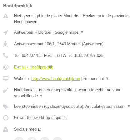
Hoofdpraktijk
Niet gevestigd in de plaats Mont de L Enclus en in de provincie
Henegouwen.
Antwerpen
»
Mortsel
|
Google maps
▼
Antwerpsestraat 106/1
,
2640
Mortsel
(
Antwerpen
)
Tel:
034307755
, Fax:
-
, BTW-nr:
BE0599.797.025
E-mail › Hoofdpraktijk
Website:
http://www.hoofdpraktijk.be
|
Screenshot
▼
Hoofdpraktijk is een groepspraktijk waar u terecht kan voor
verschillende
▼
Leerstoornissen (dyslexie-dyscalculie), Articulatiestoornissen,
▼
Er wordt gewerkt op afspraak.
Sociale media: