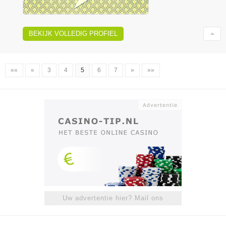
BEKIJK VOLLEDIG PROFIEL
««
«
3
4
5
6
7
»
»»
Uw advertentie hier? Mail ons