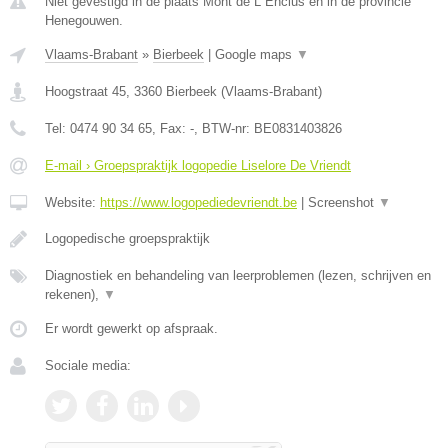
Niet gevestigd in de plaats Mont de L Enclus en in de provincie
Henegouwen.
Vlaams-Brabant
»
Bierbeek
|
Google maps
▼
Hoogstraat 45
,
3360
Bierbeek
(
Vlaams-Brabant
)
Tel:
0474 90 34 65
, Fax:
-
, BTW-nr:
BE0831403826
E-mail › Groepspraktijk logopedie Liselore De Vriendt
Website:
https://www.logopediedevriendt.be
|
Screenshot
▼
Logopedische groepspraktijk
Diagnostiek en behandeling van leerproblemen (lezen, schrijven en
rekenen),
▼
Er wordt gewerkt op afspraak.
Sociale media: