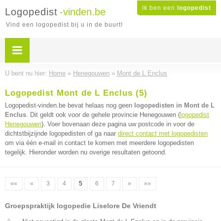
Ik ben een
logopedist
Logopedist
-vinden.be
Vind een logopedist bij u in de buurt!
U bent nu hier:
Home
»
Henegouwen
»
Mont de L Enclus
Logopedist Mont de L Enclus (5)
Logopedist-vinden.be bevat helaas nog geen
logopedisten in Mont de L
Enclus
. Dit geldt ook voor de gehele provincie Henegouwen (
logopedist
Henegouwen
). Voer bovenaan deze pagina uw postcode in voor de
dichtstbijzijnde logopedisten of ga naar
direct contact met logopedisten
om via één e-mail in contact te komen met meerdere logopedisten
tegelijk. Hieronder worden nu overige resultaten getoond.
««
«
3
4
5
6
7
»
»»
Groepspraktijk logopedie Liselore De Vriendt