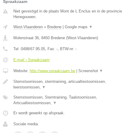
Spraakzaam
Niet gevestigd in de plaats Mont de L Enclus en in de provincie
Henegouwen.
West-Vlaanderen
»
Bredene
|
Google maps
▼
Molenstraat 36
,
8450
Bredene
(
West-Vlaanderen
)
Tel:
0498/67.95.05
, Fax:
-
, BTW-nr:
-
E-mail › Spraakzaam
Website:
http://www.spraakzaam.be
|
Screenshot
▼
Stemstoornissen, stemtraining, articualtiestoornissen,
leerstoornissen,
▼
Stemstoornissen, Stemtraining, Taalstoornissen,
Articualtiestoornissen,
▼
Er wordt gewerkt op afspraak.
Sociale media: