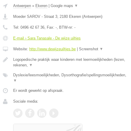
Antwerpen
»
Ekeren
|
Google maps
▼
Moeder SAROV - Straat 3
,
2180
Ekeren
(
Antwerpen
)
Tel:
0496 42 67 36
, Fax:
-
, BTW-nr:
-
E-mail › Sara Tanasale - De wijze uiltjes
Website:
http://www.dewijzeuiltjes.be
|
Screenshot
▼
Logopedische praktijk waar kinderen met leermoeilijkheden (lezen,
rekenen,
▼
Dyslexie/leesmoeilijkheden, Dysorthografie/spellingsmoeilijkheden,
▼
Er wordt gewerkt op afspraak.
Sociale media: