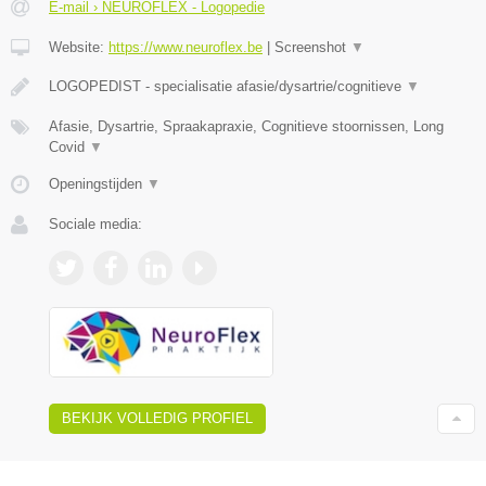
E-mail › NEUROFLEX - Logopedie
Website:
https://www.neuroflex.be
|
Screenshot
▼
LOGOPEDIST - specialisatie afasie/dysartrie/cognitieve
▼
Afasie, Dysartrie, Spraakapraxie, Cognitieve stoornissen, Long
Covid
▼
Openingstijden
▼
Sociale media:
BEKIJK VOLLEDIG PROFIEL