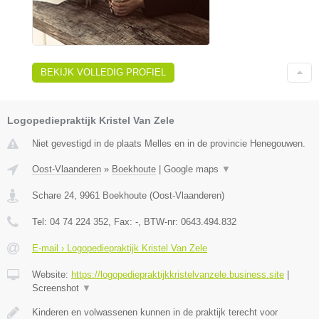
BEKIJK VOLLEDIG PROFIEL
Logopediepraktijk Kristel Van Zele
Niet gevestigd in de plaats Melles en in de provincie Henegouwen.
Oost-Vlaanderen
»
Boekhoute
|
Google maps
▼
Schare 24
,
9961
Boekhoute
(
Oost-Vlaanderen
)
Tel:
04 74 224 352
, Fax:
-
, BTW-nr:
0643.494.832
E-mail › Logopediepraktijk Kristel Van Zele
Website:
https://logopediepraktijkkristelvanzele.business.site
|
Screenshot
▼
Kinderen en volwassenen kunnen in de praktijk terecht voor