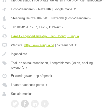
Niet gevestigd in de plaats Melles en in de provincie Henegouwen.
Oost-Vlaanderen
»
Nazareth
|
Google maps
▼
Steenweg Deinze 104
,
9810
Nazareth
(
Oost-Vlaanderen
)
Tel:
0498/61.75.67
, Fax:
-
, BTW-nr:
-
E-mail › Logopediepraktijk Ellen Dhondt, Elingua
Website:
http://www.elingua.be
|
Screenshot
▼
logopediste
Taal- en spraakstoonissen, Leerproblemen (lezen, spelling,
rekenen),
▼
Er wordt gewerkt op afspraak.
Laatste facebook posts
▼
Sociale media: