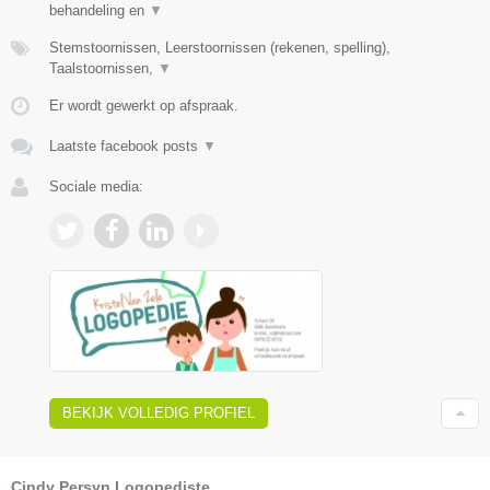
behandeling en
▼
Stemstoornissen, Leerstoornissen (rekenen, spelling),
Taalstoornissen,
▼
Er wordt gewerkt op afspraak.
Laatste facebook posts
▼
Sociale media:
BEKIJK VOLLEDIG PROFIEL
Cindy Persyn Logopediste