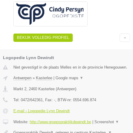
BEKIJK VOLLEDIG PROFIEL
Logopedie Lynn Dewindt
Niet gevestigd in de plaats Melles en in de provincie Henegouwen.
Antwerpen
»
Kasterlee
|
Google maps
▼
Markt 2
,
2460
Kasterlee
(
Antwerpen
)
Tel:
0472/642361
, Fax:
-
, BTW-nr:
0554.696.874
E-mail › Logopedie Lynn Dewindt
Website:
http://www.groepspraktijkdewindt.be
|
Screenshot
▼
Groepspraktijk Dewindt, gelegen in centrum Kasterlee.
▼