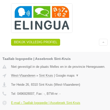
BEKIJK VOLLEDIG PROFIEL
Taallab logopedie | Assebroek Sint-Kruis
Niet gevestigd in de plaats Melles en in de provincie Henegouwen.
West-Vlaanderen
»
Sint Kruis
|
Google maps
▼
Ter Heide 26
,
8310
Sint Kruis
(
West-Vlaanderen
)
Tel:
0496928007
, Fax:
-
, BTW-nr:
-
E-mail › Taallab logopedie | Assebroek Sint-Kruis