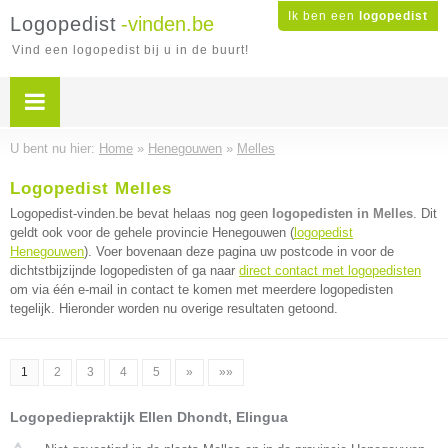
Ik ben een
logopedist
Logopedist
-vinden.be
Vind een logopedist bij u in de buurt!
U bent nu hier:
Home
»
Henegouwen
»
Melles
Logopedist Melles
Logopedist-vinden.be bevat helaas nog geen
logopedisten in Melles
. Dit
geldt ook voor de gehele provincie Henegouwen (
logopedist
Henegouwen
). Voer bovenaan deze pagina uw postcode in voor de
dichtstbijzijnde logopedisten of ga naar
direct contact met logopedisten
om via één e-mail in contact te komen met meerdere logopedisten
tegelijk. Hieronder worden nu overige resultaten getoond.
1
2
3
4
5
»
»»
Logopediepraktijk Ellen Dhondt, Elingua