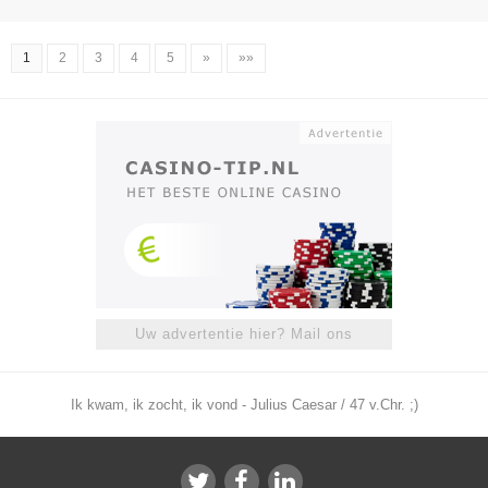
1
2
3
4
5
»
»»
Uw advertentie hier? Mail ons
Ik kwam, ik zocht, ik vond - Julius Caesar / 47 v.Chr. ;)