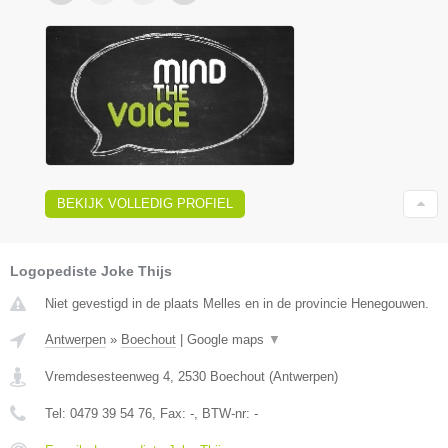
BEKIJK VOLLEDIG PROFIEL
Logopediste Joke Thijs
Niet gevestigd in de plaats Melles en in de provincie Henegouwen.
Antwerpen
»
Boechout
|
Google maps
▼
Vremdesesteenweg 4
,
2530
Boechout
(
Antwerpen
)
Tel:
0479 39 54 76
, Fax:
-
, BTW-nr:
-