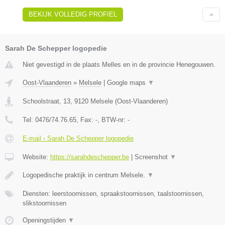
BEKIJK VOLLEDIG PROFIEL
Sarah De Schepper logopedie
Niet gevestigd in de plaats Melles en in de provincie Henegouwen.
Oost-Vlaanderen
»
Melsele
|
Google maps
▼
Schoolstraat, 13
,
9120
Melsele
(
Oost-Vlaanderen
)
Tel:
0476/74.76.65
, Fax:
-
, BTW-nr:
-
E-mail › Sarah De Schepper logopedie
Website:
https://sarahdeschepper.be
|
Screenshot
▼
Logopedische praktijk in centrum Melsele.
▼
Diensten: leerstoornissen, spraakstoornissen, taalstoornissen,
slikstoornissen
Openingstijden
▼