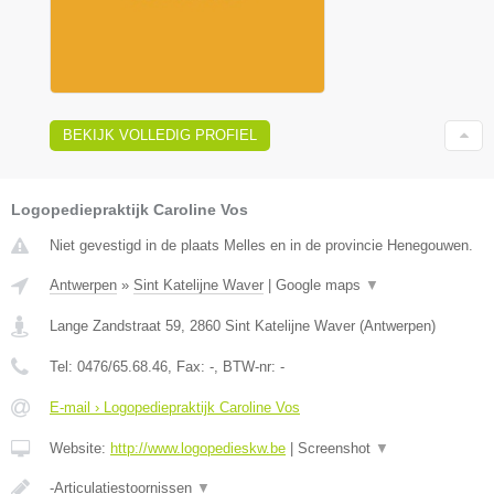
BEKIJK VOLLEDIG PROFIEL
Logopediepraktijk Caroline Vos
Niet gevestigd in de plaats Melles en in de provincie Henegouwen.
Antwerpen
»
Sint Katelijne Waver
|
Google maps
▼
Lange Zandstraat 59
,
2860
Sint Katelijne Waver
(
Antwerpen
)
Tel:
0476/65.68.46
, Fax:
-
, BTW-nr:
-
E-mail › Logopediepraktijk Caroline Vos
Website:
http://www.logopedieskw.be
|
Screenshot
▼
-Articulatiestoornissen
▼