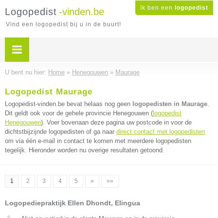
Ik ben een
logopedist
Logopedist
-vinden.be
Vind een logopedist bij u in de buurt!
U bent nu hier:
Home
»
Henegouwen
»
Maurage
Logopedist Maurage
Logopedist-vinden.be bevat helaas nog geen
logopedisten in Maurage
.
Dit geldt ook voor de gehele provincie Henegouwen (
logopedist
Henegouwen
). Voer bovenaan deze pagina uw postcode in voor de
dichtstbijzijnde logopedisten of ga naar
direct contact met logopedisten
om via één e-mail in contact te komen met meerdere logopedisten
tegelijk. Hieronder worden nu overige resultaten getoond.
1
2
3
4
5
»
»»
Logopediepraktijk Ellen Dhondt, Elingua