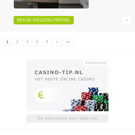
BEKIJK VOLLEDIG PROFIEL
1
2
3
4
5
»
»»
Uw advertentie hier? Mail ons