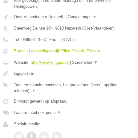
Niet gevestigd in de plaats Maurage en in de provincie
Henegouwen.
Oost-Vlaanderen
»
Nazareth
|
Google maps
▼
Steenweg Deinze 104
,
9810
Nazareth
(
Oost-Vlaanderen
)
Tel:
0498/61.75.67
, Fax:
-
, BTW-nr:
-
E-mail › Logopediepraktijk Ellen Dhondt, Elingua
Website:
http://www.elingua.be
|
Screenshot
▼
logopediste
Taal- en spraakstoonissen, Leerproblemen (lezen, spelling,
rekenen),
▼
Er wordt gewerkt op afspraak.
Laatste facebook posts
▼
Sociale media: