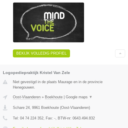
BEKIJK VOLLEDIG PROFIEL
Logopediepraktijk Kristel Van Zele
Niet gevestigd in de plaats Maurage en in de provincie
Henegouwen.
Oost-Vlaanderen
»
Boekhoute
|
Google maps
▼
Schare 24
,
9961
Boekhoute
(
Oost-Vlaanderen
)
Tel:
04 74 224 352
, Fax:
-
, BTW-nr:
0643.494.832