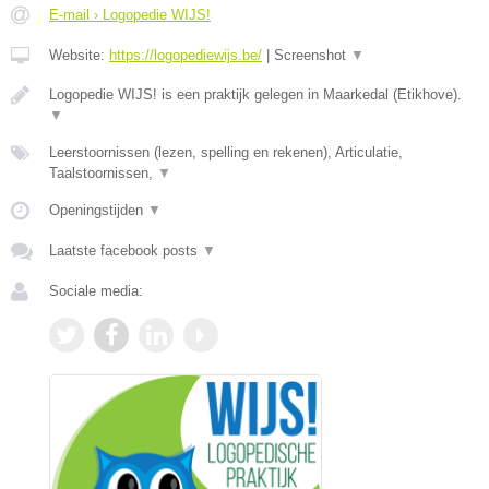
E-mail › Logopedie WIJS!
Website:
https://logopediewijs.be/
|
Screenshot
▼
Logopedie WIJS! is een praktijk gelegen in Maarkedal (Etikhove).
▼
Leerstoornissen (lezen, spelling en rekenen), Articulatie,
Taalstoornissen,
▼
Openingstijden
▼
Laatste facebook posts
▼
Sociale media: