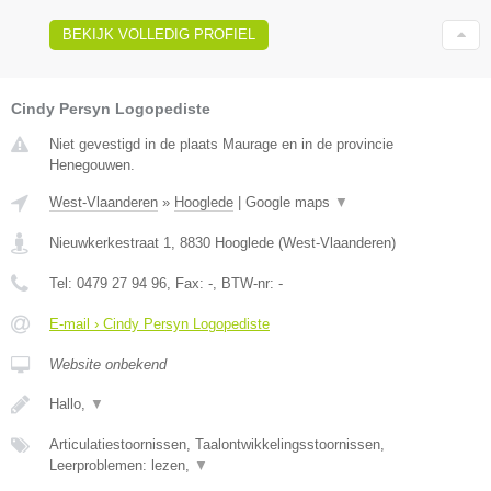
BEKIJK VOLLEDIG PROFIEL
Cindy Persyn Logopediste
Niet gevestigd in de plaats Maurage en in de provincie
Henegouwen.
West-Vlaanderen
»
Hooglede
|
Google maps
▼
Nieuwkerkestraat 1
,
8830
Hooglede
(
West-Vlaanderen
)
Tel:
0479 27 94 96
, Fax:
-
, BTW-nr:
-
E-mail › Cindy Persyn Logopediste
Website onbekend
Hallo,
▼
Articulatiestoornissen, Taalontwikkelingsstoornissen,
Leerproblemen: lezen,
▼