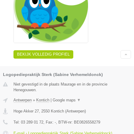
BEKIJK VOLLEDIG PROFIEL
Logopediepraktijk Sterk (Sabine Verhemeldonck)
Niet gevestigd in de plaats Maurage en in de provincie
Henegouwen.
Antwerpen
»
Kontich
|
Google maps
▼
Hoge Akker 27
,
2550
Kontich
(
Antwerpen
)
Tel:
03 289 01 72
, Fax:
-
, BTW-nr:
BE0826558279
E-mail › Logopediepraktijk Sterk (Sabine Verhemeldonck)