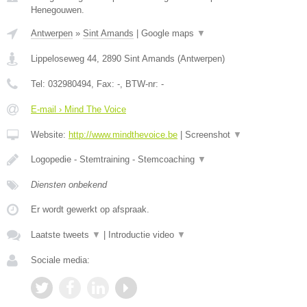
Henegouwen.
Antwerpen
»
Sint Amands
|
Google maps
▼
Lippeloseweg 44
,
2890
Sint Amands
(
Antwerpen
)
Tel:
032980494
, Fax:
-
, BTW-nr:
-
E-mail › Mind The Voice
Website:
http://www.mindthevoice.be
|
Screenshot
▼
Logopedie - Stemtraining - Stemcoaching
▼
Diensten onbekend
Er wordt gewerkt op afspraak.
Laatste tweets
▼
|
Introductie video
▼
Sociale media: