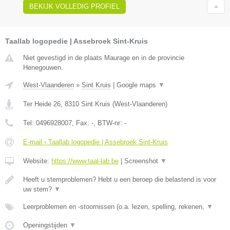
BEKIJK VOLLEDIG PROFIEL
Taallab logopedie | Assebroek Sint-Kruis
Niet gevestigd in de plaats Maurage en in de provincie
Henegouwen.
West-Vlaanderen
»
Sint Kruis
|
Google maps
▼
Ter Heide 26
,
8310
Sint Kruis
(
West-Vlaanderen
)
Tel:
0496928007
, Fax:
-
, BTW-nr:
-
E-mail › Taallab logopedie | Assebroek Sint-Kruis
Website:
https://www.taal-lab.be
|
Screenshot
▼
Heeft u stemproblemen? Hebt u een beroep die belastend is voor
uw stem?
▼
Leerproblemen en -stoornissen (o.a. lezen, spelling, rekenen,
▼
Openingstijden
▼