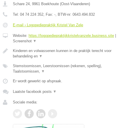
Schare 24
,
9961
Boekhoute
(
Oost-Vlaanderen
)
Tel:
04 74 224 352
, Fax:
-
, BTW-nr:
0643.494.832
E-mail › Logopediepraktijk Kristel Van Zele
Website:
https://logopediepraktijkkristelvanzele.business.site
|
Screenshot
▼
Kinderen en volwassenen kunnen in de praktijk terecht voor
behandeling en
▼
Stemstoornissen, Leerstoornissen (rekenen, spelling),
Taalstoornissen,
▼
Er wordt gewerkt op afspraak.
Laatste facebook posts
▼
Sociale media: