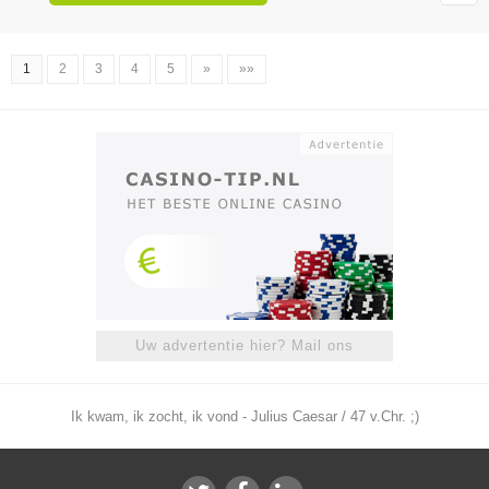
1
2
3
4
5
»
»»
Uw advertentie hier? Mail ons
Ik kwam, ik zocht, ik vond - Julius Caesar / 47 v.Chr. ;)