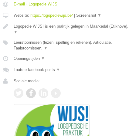
E-mail › Logopedie WIJS!
Website:
https://logopediewijs.be/
|
Screenshot
▼
Logopedie WIJS! is een praktijk gelegen in Maarkedal (Etikhove).
▼
Leerstoornissen (lezen, spelling en rekenen), Articulatie,
Taalstoornissen,
▼
Openingstijden
▼
Laatste facebook posts
▼
Sociale media: