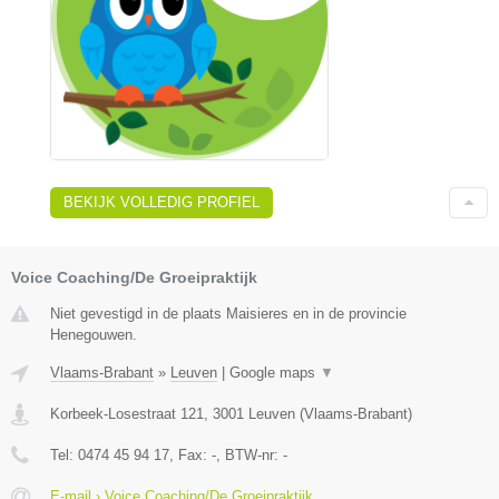
BEKIJK VOLLEDIG PROFIEL
Voice Coaching/De Groeipraktijk
Niet gevestigd in de plaats Maisieres en in de provincie
Henegouwen.
Vlaams-Brabant
»
Leuven
|
Google maps
▼
Korbeek-Losestraat 121
,
3001
Leuven
(
Vlaams-Brabant
)
Tel:
0474 45 94 17
, Fax:
-
, BTW-nr:
-
E-mail › Voice Coaching/De Groeipraktijk