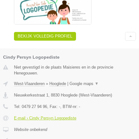
BEKIJK VOLLEDIG PROFIEL
Cindy Persyn Logopediste
Niet gevestigd in de plaats Maisieres en in de provincie
Henegouwen.
West-Vlaanderen
»
Hooglede
|
Google maps
▼
Nieuwkerkestraat 1
,
8830
Hooglede
(
West-Vlaanderen
)
Tel:
0479 27 94 96
, Fax:
-
, BTW-nr:
-
E-mail › Cindy Persyn Logopediste
Website onbekend