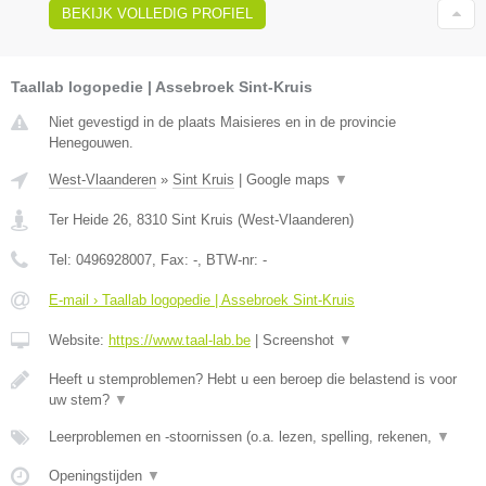
BEKIJK VOLLEDIG PROFIEL
Taallab logopedie | Assebroek Sint-Kruis
Niet gevestigd in de plaats Maisieres en in de provincie
Henegouwen.
West-Vlaanderen
»
Sint Kruis
|
Google maps
▼
Ter Heide 26
,
8310
Sint Kruis
(
West-Vlaanderen
)
Tel:
0496928007
, Fax:
-
, BTW-nr:
-
E-mail › Taallab logopedie | Assebroek Sint-Kruis
Website:
https://www.taal-lab.be
|
Screenshot
▼
Heeft u stemproblemen? Hebt u een beroep die belastend is voor
uw stem?
▼
Leerproblemen en -stoornissen (o.a. lezen, spelling, rekenen,
▼
Openingstijden
▼