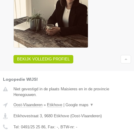
BEKIJK VOLLEDIG PROFIEL
Logopedie WIJS!
Niet gevestigd in de plaats Maisieres en in de provincie
Henegouwen.
Oost-Vlaanderen
»
Etikhove
|
Google maps
▼
Etikhovestraat 3
,
9680
Etikhove
(
Oost-Vlaanderen
)
Tel:
0491/25 25 86
, Fax:
-
, BTW-nr:
-