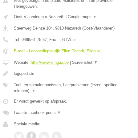
Niet gevestigd in de plaats Maisieres en in de provincie
Henegouwen.
Oost-Vlaanderen
»
Nazareth
|
Google maps
▼
Steenweg Deinze 104
,
9810
Nazareth
(
Oost-Vlaanderen
)
Tel:
0498/61.75.67
, Fax:
-
, BTW-nr:
-
E-mail › Logopediepraktijk Ellen Dhondt, Elingua
Website:
http://www.elingua.be
|
Screenshot
▼
logopediste
Taal- en spraakstoonissen, Leerproblemen (lezen, spelling,
rekenen),
▼
Er wordt gewerkt op afspraak.
Laatste facebook posts
▼
Sociale media: