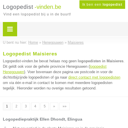
Ik ben een
logopedist
Logopedist
-vinden.be
Vind een logopedist bij u in de buurt!
U bent nu hier:
Home
»
Henegouwen
»
Maisieres
Logopedist Maisieres
Logopedist-vinden.be bevat helaas nog geen
logopedisten in Maisieres
.
Dit geldt ook voor de gehele provincie Henegouwen (
logopedist
Henegouwen
). Voer bovenaan deze pagina uw postcode in voor de
dichtstbijzijnde logopedisten of ga naar
direct contact met logopedisten
om via één e-mail in contact te komen met meerdere logopedisten
tegelijk. Hieronder worden nu overige resultaten getoond.
1
2
3
4
5
»
»»
Logopediepraktijk Ellen Dhondt, Elingua