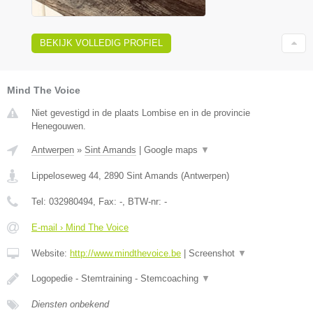
BEKIJK VOLLEDIG PROFIEL
Mind The Voice
Niet gevestigd in de plaats Lombise en in de provincie
Henegouwen.
Antwerpen
»
Sint Amands
|
Google maps
▼
Lippeloseweg 44
,
2890
Sint Amands
(
Antwerpen
)
Tel:
032980494
, Fax:
-
, BTW-nr:
-
E-mail › Mind The Voice
Website:
http://www.mindthevoice.be
|
Screenshot
▼
Logopedie - Stemtraining - Stemcoaching
▼
Diensten onbekend