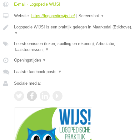
E-mail › Logopedie WIJS!
Website:
https://logopediewijs.be/
|
Screenshot
▼
Logopedie WIJS! is een praktijk gelegen in Maarkedal (Etikhove).
▼
Leerstoornissen (lezen, spelling en rekenen), Articulatie,
Taalstoornissen,
▼
Openingstijden
▼
Laatste facebook posts
▼
Sociale media: