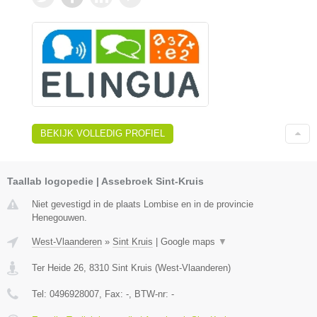
BEKIJK VOLLEDIG PROFIEL
Taallab logopedie | Assebroek Sint-Kruis
Niet gevestigd in de plaats Lombise en in de provincie
Henegouwen.
West-Vlaanderen
»
Sint Kruis
|
Google maps
▼
Ter Heide 26
,
8310
Sint Kruis
(
West-Vlaanderen
)
Tel:
0496928007
, Fax:
-
, BTW-nr:
-