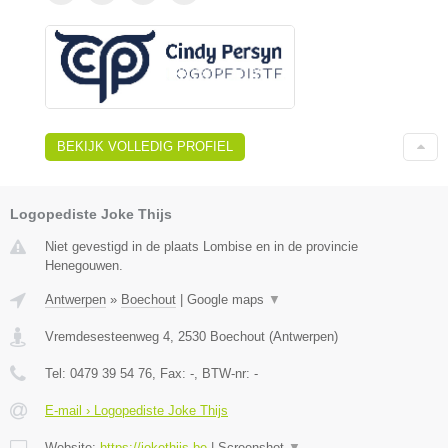
BEKIJK VOLLEDIG PROFIEL
Logopediste Joke Thijs
Niet gevestigd in de plaats Lombise en in de provincie
Henegouwen.
Antwerpen
»
Boechout
|
Google maps
▼
Vremdesesteenweg 4
,
2530
Boechout
(
Antwerpen
)
Tel:
0479 39 54 76
, Fax:
-
, BTW-nr:
-
E-mail › Logopediste Joke Thijs
Website:
https://jokethijs.be
|
Screenshot
▼