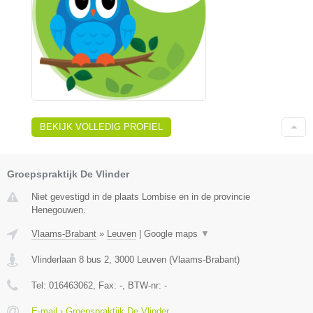
BEKIJK VOLLEDIG PROFIEL
Groepspraktijk De Vlinder
Niet gevestigd in de plaats Lombise en in de provincie
Henegouwen.
Vlaams-Brabant
»
Leuven
|
Google maps
▼
Vlinderlaan 8 bus 2
,
3000
Leuven
(
Vlaams-Brabant
)
Tel:
016463062
, Fax:
-
, BTW-nr:
-
E-mail › Groepspraktijk De Vlinder