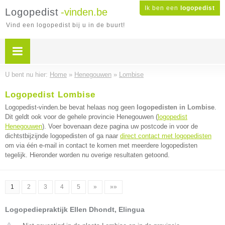
Ik ben een
logopedist
Logopedist
-vinden.be
Vind een logopedist bij u in de buurt!
U bent nu hier:
Home
»
Henegouwen
»
Lombise
Logopedist Lombise
Logopedist-vinden.be bevat helaas nog geen
logopedisten in Lombise
.
Dit geldt ook voor de gehele provincie Henegouwen (
logopedist
Henegouwen
). Voer bovenaan deze pagina uw postcode in voor de
dichtstbijzijnde logopedisten of ga naar
direct contact met logopedisten
om via één e-mail in contact te komen met meerdere logopedisten
tegelijk. Hieronder worden nu overige resultaten getoond.
1
2
3
4
5
»
»»
Logopediepraktijk Ellen Dhondt, Elingua