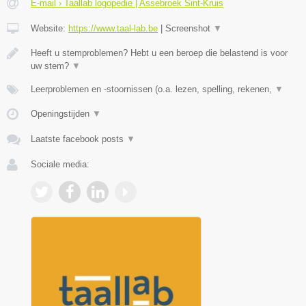
E-mail › Taallab logopedie | Assebroek Sint-Kruis
Website:
https://www.taal-lab.be
|
Screenshot
▼
Heeft u stemproblemen? Hebt u een beroep die belastend is voor
uw stem?
▼
Leerproblemen en -stoornissen (o.a. lezen, spelling, rekenen,
▼
Openingstijden
▼
Laatste facebook posts
▼
Sociale media: