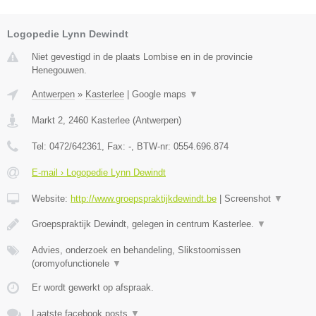
Logopedie Lynn Dewindt
Niet gevestigd in de plaats Lombise en in de provincie
Henegouwen.
Antwerpen
»
Kasterlee
|
Google maps
▼
Markt 2
,
2460
Kasterlee
(
Antwerpen
)
Tel:
0472/642361
, Fax:
-
, BTW-nr:
0554.696.874
E-mail › Logopedie Lynn Dewindt
Website:
http://www.groepspraktijkdewindt.be
|
Screenshot
▼
Groepspraktijk Dewindt, gelegen in centrum Kasterlee.
▼
Advies, onderzoek en behandeling, Slikstoornissen
(oromyofunctionele
▼
Er wordt gewerkt op afspraak.
Laatste facebook posts
▼