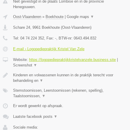
Niet gevestigd in de plaats Lombise en in de provincie
Henegouwen.
Oost-Vlaanderen
»
Boekhoute
|
Google maps
▼
Schare 24
,
9961
Boekhoute
(
Oost-Vlaanderen
)
Tel:
04 74 224 352
, Fax:
-
, BTW-nr:
0643.494.832
E-mail › Logopediepraktijk Kristel Van Zele
Website:
https://logopediepraktijkkristelvanzele.business.site
|
Screenshot
▼
Kinderen en volwassenen kunnen in de praktijk terecht voor
behandeling en
▼
Stemstoornissen, Leerstoornissen (rekenen, spelling),
Taalstoornissen,
▼
Er wordt gewerkt op afspraak.
Laatste facebook posts
▼
Sociale media: